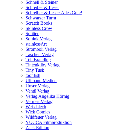
Schnell & Steiner
Schreiber & Leser
Schreiber & Leser: Alles Gute!
Schwarzer Turm
Scratch Books
Skinless Crow
Splitter
Squink Verlag
stainlessArt
Stromboli Verlag
Taschen Verlag
Tell Branding
Tintenkilby Verlag
Tiny Tusk
toonfish
Ullmann Medien
Unser Verlag
Ventil Verlag
Verlag Angelika Hörnig
Vermes-Verlag
Weissblech
Wick Comics
Wildfeuer Verlag
YUCCA Filmproduktion
Zack Edition