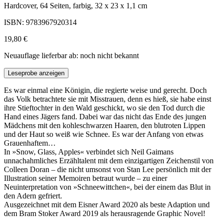
Hardcover, 64 Seiten, farbig, 32 x 23 x 1,1 cm
ISBN: 9783967920314
19,80 €
Neuauflage lieferbar ab: noch nicht bekannt
Leseprobe anzeigen
Es war einmal eine Königin, die regierte weise und gerecht. Doch
das Volk betrachtete sie mit Misstrauen, denn es hieß, sie habe einst
ihre Stieftochter in den Wald geschickt, wo sie den Tod durch die
Hand eines Jägers fand. Dabei war das nicht das Ende des jungen
Mädchens mit den kohleschwarzen Haaren, den blutroten Lippen
und der Haut so weiß wie Schnee. Es war der Anfang von etwas
Grauenhaftem…
In »Snow, Glass, Apples« verbindet sich Neil Gaimans
unnachahmliches Erzähltalent mit dem einzigartigen Zeichenstil von
Colleen Doran – die nicht umsonst von Stan Lee persönlich mit der
Illustration seiner Memoiren betraut wurde – zu einer
Neuinterpretation von »Schneewittchen«, bei der einem das Blut in
den Adern gefriert.
Ausgezeichnet mit dem Eisner Award 2020 als beste Adaption und
dem Bram Stoker Award 2019 als herausragende Graphic Novel!