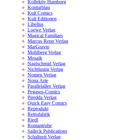
Kollektiv Hamburg
Konturblau
Kult Comics
Kult Editionen
Libellus
Loewe Verlag
Magical Familiars
Marcus Repp Verlag
MarGravio
Mohlberg Verlag
Mosaik
Naglschmid Verlag
Nichtlustig Verlag
Nomen Verlag
Nona Arte
Parallelallee Verlag
Pegasos-Comics
Piredda Verlag
Quick Easy Comics
Reprodukt
Retrofabrik
Riedl
Romantruhe
Salleck Publications
Schaltzeit Verlag