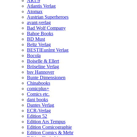
ART:9
Atlantis Verlag
Atomax
Austrian Superheroes
avant-verlag
Bad Wolf Company
Bahoe Books
BD Must
Beltz Verlag
BESTIEunlmt Verlag
Bocola
Boiselle & Ellert
Bröseline Verlag
bsv Hannover
Bunte Dimensionen
Chinabooks
comicplus+
Comics etc.
dani books
Dantes Verlag
ECR-Verlag
Edition 52
Edition Ars Tempus
Edition Comicographie
Edition Comics & Mehr