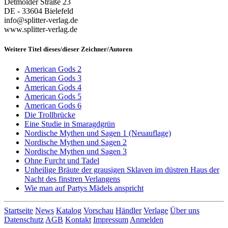
Detmolder Straße 23
DE - 33604 Bielefeld
info@splitter-verlag.de
www.splitter-verlag.de
Weitere Titel dieses/dieser Zeichner/Autoren
American Gods 2
American Gods 3
American Gods 4
American Gods 5
American Gods 6
Die Trollbrücke
Eine Studie in Smaragdgrün
Nordische Mythen und Sagen 1 (Neuauflage)
Nordische Mythen und Sagen 2
Nordische Mythen und Sagen 3
Ohne Furcht und Tadel
Unheilige Bräute der grausigen Sklaven im düstren Haus der
Nacht des finstren Verlangens
Wie man auf Partys Mädels anspricht
Startseite
News
Katalog
Vorschau
Händler
Verlage
Über uns
Datenschutz
AGB
Kontakt
Impressum
Anmelden