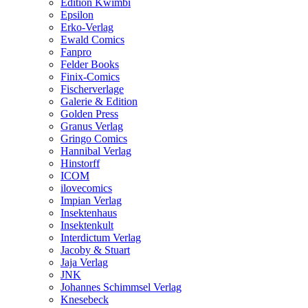
Edition Kwimbi
Epsilon
Erko-Verlag
Ewald Comics
Fanpro
Felder Books
Finix-Comics
Fischerverlage
Galerie & Edition
Golden Press
Granus Verlag
Gringo Comics
Hannibal Verlag
Hinstorff
ICOM
ilovecomics
Impian Verlag
Insektenhaus
Insektenkult
Interdictum Verlag
Jacoby & Stuart
Jaja Verlag
JNK
Johannes Schimmsel Verlag
Knesebeck