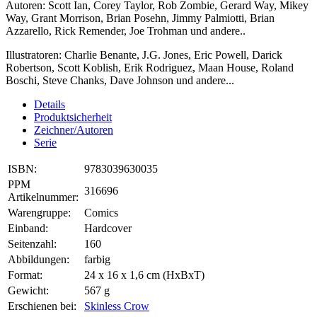
Autoren: Scott Ian, Corey Taylor, Rob Zombie, Gerard Way, Mikey
Way, Grant Morrison, Brian Posehn, Jimmy Palmiotti, Brian
Azzarello, Rick Remender, Joe Trohman und andere..
Illustratoren: Charlie Benante, J.G. Jones, Eric Powell, Darick
Robertson, Scott Koblish, Erik Rodriguez, Maan House, Roland
Boschi, Steve Chanks, Dave Johnson und andere...
Details
Produktsicherheit
Zeichner/Autoren
Serie
ISBN:
9783039630035
PPM
316696
Artikelnummer:
Warengruppe:
Comics
Einband:
Hardcover
Seitenzahl:
160
Abbildungen:
farbig
Format:
24 x 16 x 1,6 cm (HxBxT)
Gewicht:
567 g
Erschienen bei:
Skinless Crow