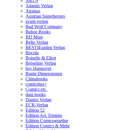
ART:9
Atlantis Verlag
Atomax
Austrian Superheroes
avant-verlag
Bad Wolf Company
Bahoe Books
BD Must
Beltz Verlag
BESTIEunlmt Verlag
Bocola
Boiselle & Ellert
Bröseline Verlag
bsv Hannover
Bunte Dimensionen
Chinabooks
comicplus+
Comics etc.
dani books
Dantes Verlag
ECR-Verlag
Edition 52
Edition Ars Tempus
Edition Comicographie
Edition Comics & Mehr