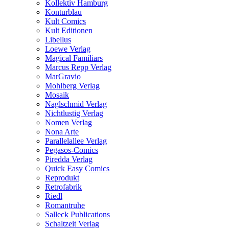
Kollektiv Hamburg
Konturblau
Kult Comics
Kult Editionen
Libellus
Loewe Verlag
Magical Familiars
Marcus Repp Verlag
MarGravio
Mohlberg Verlag
Mosaik
Naglschmid Verlag
Nichtlustig Verlag
Nomen Verlag
Nona Arte
Parallelallee Verlag
Pegasos-Comics
Piredda Verlag
Quick Easy Comics
Reprodukt
Retrofabrik
Riedl
Romantruhe
Salleck Publications
Schaltzeit Verlag