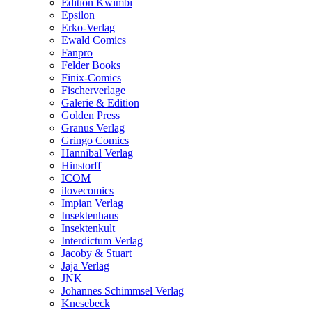
Edition Kwimbi
Epsilon
Erko-Verlag
Ewald Comics
Fanpro
Felder Books
Finix-Comics
Fischerverlage
Galerie & Edition
Golden Press
Granus Verlag
Gringo Comics
Hannibal Verlag
Hinstorff
ICOM
ilovecomics
Impian Verlag
Insektenhaus
Insektenkult
Interdictum Verlag
Jacoby & Stuart
Jaja Verlag
JNK
Johannes Schimmsel Verlag
Knesebeck