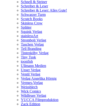
Schnell & Steiner
Schreiber & Leser
Schreiber & Leser: Alles Gute!
Schwarzer Turm
Scratch Books
Skinless Crow
Splitter
Squink Verlag
stainlessArt
Stromboli Verlag
Taschen Verlag
Tell Branding
Tintenkilby Verlag
Tiny Tusk
toonfish
Ullmann Medien
Unser Verlag
Ventil Verlag
Verlag Angelika Hörnig
Vermes-Verlag
Weissblech
Wick Comics
Wildfeuer Verlag
YUCCA Filmproduktion
Zack Edition