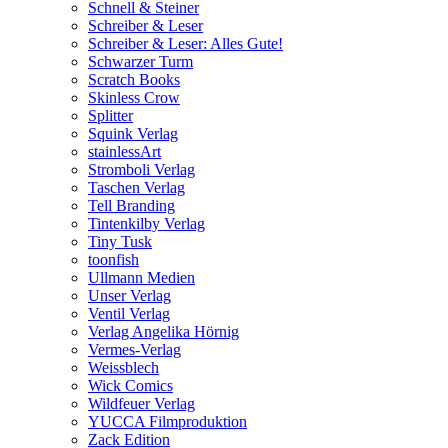
Schnell & Steiner
Schreiber & Leser
Schreiber & Leser: Alles Gute!
Schwarzer Turm
Scratch Books
Skinless Crow
Splitter
Squink Verlag
stainlessArt
Stromboli Verlag
Taschen Verlag
Tell Branding
Tintenkilby Verlag
Tiny Tusk
toonfish
Ullmann Medien
Unser Verlag
Ventil Verlag
Verlag Angelika Hörnig
Vermes-Verlag
Weissblech
Wick Comics
Wildfeuer Verlag
YUCCA Filmproduktion
Zack Edition