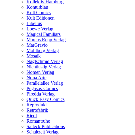
Kollektiv Hamburg
Konturblau
Kult Comics
Kult Editionen
Libellus
Loewe Verlag
Magical Familiars
Marcus Repp Verlag
MarGravio
Mohlberg Verlag
Mosaik
Naglschmid Verlag
Nichtlustig Verlag
Nomen Verlag
Nona Arte
Parallelallee Verlag
Pegasos-Comics
Piredda Verlag
Quick Easy Comics
Reprodukt
Retrofabrik
Riedl
Romantruhe
Salleck Publications
Schaltzeit Verlag