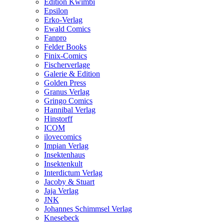
Edition Kwimbi
Epsilon
Erko-Verlag
Ewald Comics
Fanpro
Felder Books
Finix-Comics
Fischerverlage
Galerie & Edition
Golden Press
Granus Verlag
Gringo Comics
Hannibal Verlag
Hinstorff
ICOM
ilovecomics
Impian Verlag
Insektenhaus
Insektenkult
Interdictum Verlag
Jacoby & Stuart
Jaja Verlag
JNK
Johannes Schimmsel Verlag
Knesebeck