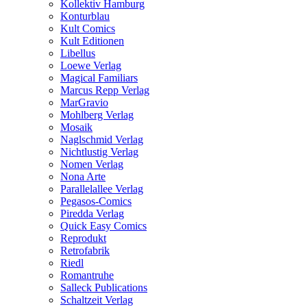
Kollektiv Hamburg
Konturblau
Kult Comics
Kult Editionen
Libellus
Loewe Verlag
Magical Familiars
Marcus Repp Verlag
MarGravio
Mohlberg Verlag
Mosaik
Naglschmid Verlag
Nichtlustig Verlag
Nomen Verlag
Nona Arte
Parallelallee Verlag
Pegasos-Comics
Piredda Verlag
Quick Easy Comics
Reprodukt
Retrofabrik
Riedl
Romantruhe
Salleck Publications
Schaltzeit Verlag