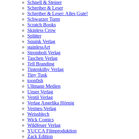
Schnell & Steiner
Schreiber & Leser
Schreiber & Leser: Alles Gute!
Schwarzer Turm
Scratch Books
Skinless Crow
Splitter
Squink Verlag
stainlessArt
Stromboli Verlag
Taschen Verlag
Tell Branding
Tintenkilby Verlag
Tiny Tusk
toonfish
Ullmann Medien
Unser Verlag
Ventil Verlag
Verlag Angelika Hörnig
Vermes-Verlag
Weissblech
Wick Comics
Wildfeuer Verlag
YUCCA Filmproduktion
Zack Edition