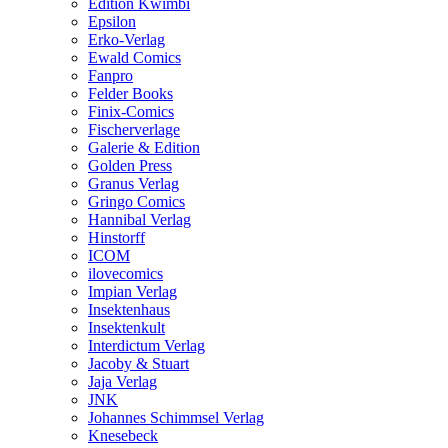
Edition Kwimbi
Epsilon
Erko-Verlag
Ewald Comics
Fanpro
Felder Books
Finix-Comics
Fischerverlage
Galerie & Edition
Golden Press
Granus Verlag
Gringo Comics
Hannibal Verlag
Hinstorff
ICOM
ilovecomics
Impian Verlag
Insektenhaus
Insektenkult
Interdictum Verlag
Jacoby & Stuart
Jaja Verlag
JNK
Johannes Schimmsel Verlag
Knesebeck