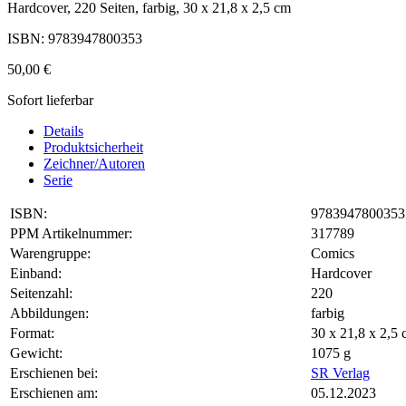
Hardcover, 220 Seiten, farbig, 30 x 21,8 x 2,5 cm
ISBN: 9783947800353
50,00 €
Sofort lieferbar
Details
Produktsicherheit
Zeichner/Autoren
Serie
ISBN:
9783947800353
PPM Artikelnummer:
317789
Warengruppe:
Comics
Einband:
Hardcover
Seitenzahl:
220
Abbildungen:
farbig
Format:
30 x 21,8 x 2,
Gewicht:
1075 g
Erschienen bei:
SR Verlag
Erschienen am:
05.12.2023