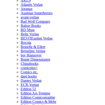
ART:9
Atlantis Verlag
Atomax
Austrian Superheroes
avant-verlag
Bad Wolf Company
Bahoe Books
BD Must
Beltz Verlag
BESTIEunlmt Verlag
Bocola
Boiselle & Ellert
Bröseline Verlag
bsv Hannover
Bunte Dimensionen
Chinabooks
comicplus+
Comics etc.
dani books
Dantes Verlag
ECR-Verlag
Edition 52
Edition Ars Tempus
Edition Comicographie
Edition Comics & Mehr