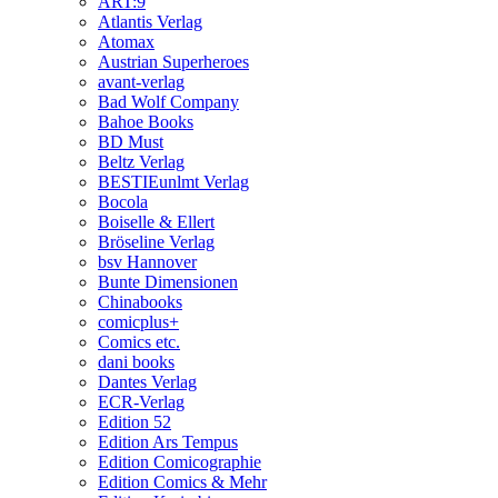
ART:9
Atlantis Verlag
Atomax
Austrian Superheroes
avant-verlag
Bad Wolf Company
Bahoe Books
BD Must
Beltz Verlag
BESTIEunlmt Verlag
Bocola
Boiselle & Ellert
Bröseline Verlag
bsv Hannover
Bunte Dimensionen
Chinabooks
comicplus+
Comics etc.
dani books
Dantes Verlag
ECR-Verlag
Edition 52
Edition Ars Tempus
Edition Comicographie
Edition Comics & Mehr