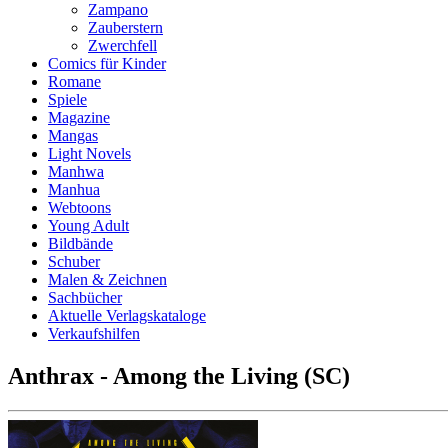
Zampano
Zauberstern
Zwerchfell
Comics für Kinder
Romane
Spiele
Magazine
Mangas
Light Novels
Manhwa
Manhua
Webtoons
Young Adult
Bildbände
Schuber
Malen & Zeichnen
Sachbücher
Aktuelle Verlagskataloge
Verkaufshilfen
Anthrax - Among the Living (SC)