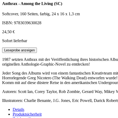
Anthrax - Among the Living (SC)
Softcover, 160 Seiten, farbig, 24 x 16 x 1,3 cm
ISBN: 9783039630028
24,50 €
Sofort lieferbar
Leseprobe anzeigen
1987 setzten Anthrax mit der Veröffentlichung ihres historischen Al
originellen Anthologie-Graphic-Novel zu entdecken!
Jeder Song des Albums wird von einem fantastischen Kreativteam mi
Horrorlegende Greg Nicotero (The Walking Dead) entworfen wurde!
Komm mit auf diese düstere Reise in den amerikanischen Undergroun
Autoren: Scott Ian, Corey Taylor, Rob Zombie, Gerard Way, Mikey W
Illustratoren: Charlie Benante, J.G. Jones, Eric Powell, Darick Rob
Details
Produktsicherheit