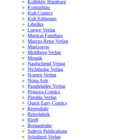
Kollektiv Hamburg
Konturblau
Kult Comics
Kult Editionen
Libellus
Loewe Verlag
Magical Familiars
Marcus Repp Verlag
MarGravio
Mohlberg Verlag
Mosaik
Naglschmid Verlag
Nichtlustig Verlag
Nomen Verlag
Nona Arte
Parallelallee Verlag
Pegasos-Comics
Piredda Verlag
Quick Easy Comics
Reprodukt
Retrofabrik
Riedl
Romantruhe
Salleck Publications
Schaltzeit Verlag