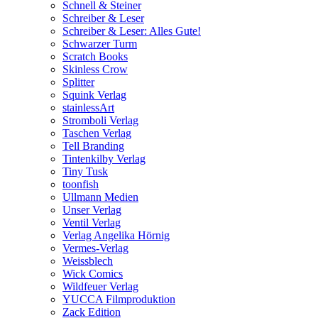
Schnell & Steiner
Schreiber & Leser
Schreiber & Leser: Alles Gute!
Schwarzer Turm
Scratch Books
Skinless Crow
Splitter
Squink Verlag
stainlessArt
Stromboli Verlag
Taschen Verlag
Tell Branding
Tintenkilby Verlag
Tiny Tusk
toonfish
Ullmann Medien
Unser Verlag
Ventil Verlag
Verlag Angelika Hörnig
Vermes-Verlag
Weissblech
Wick Comics
Wildfeuer Verlag
YUCCA Filmproduktion
Zack Edition