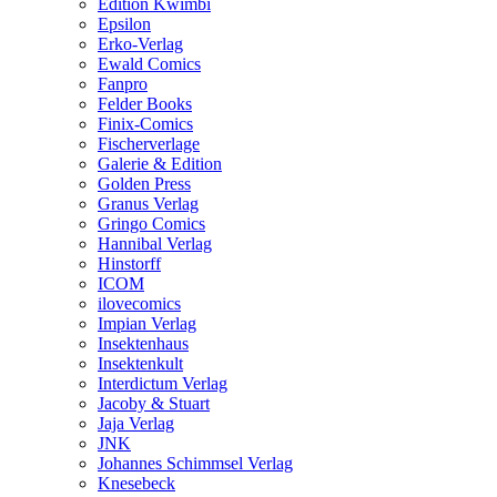
Edition Kwimbi
Epsilon
Erko-Verlag
Ewald Comics
Fanpro
Felder Books
Finix-Comics
Fischerverlage
Galerie & Edition
Golden Press
Granus Verlag
Gringo Comics
Hannibal Verlag
Hinstorff
ICOM
ilovecomics
Impian Verlag
Insektenhaus
Insektenkult
Interdictum Verlag
Jacoby & Stuart
Jaja Verlag
JNK
Johannes Schimmsel Verlag
Knesebeck