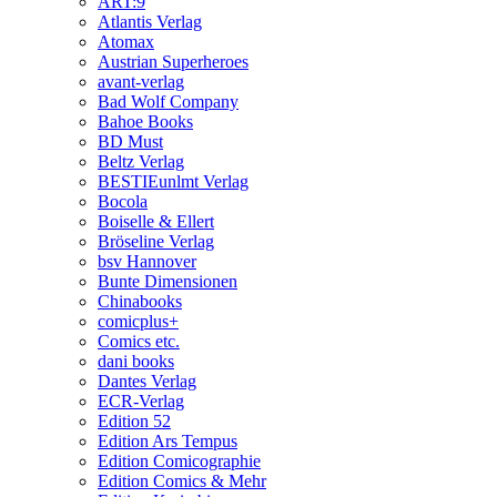
ART:9
Atlantis Verlag
Atomax
Austrian Superheroes
avant-verlag
Bad Wolf Company
Bahoe Books
BD Must
Beltz Verlag
BESTIEunlmt Verlag
Bocola
Boiselle & Ellert
Bröseline Verlag
bsv Hannover
Bunte Dimensionen
Chinabooks
comicplus+
Comics etc.
dani books
Dantes Verlag
ECR-Verlag
Edition 52
Edition Ars Tempus
Edition Comicographie
Edition Comics & Mehr