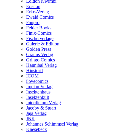
Edition Kwimbi
Epsilon
Erko-Verlag
Ewald Comics
Fanpro
Felder Books
Finix-Comics
Fischerverlage
Galerie & Edition
Golden Press
Granus Verlag
Gringo Comics
Hannibal Verlag
Hinstorff
ICOM
ilovecomics
Impian Verlag
Insektenhaus
Insektenkult
Interdictum Verlag
Jacoby & Stuart
Jaja Verlag
JNK
Johannes Schimmsel Verlag
Knesebeck