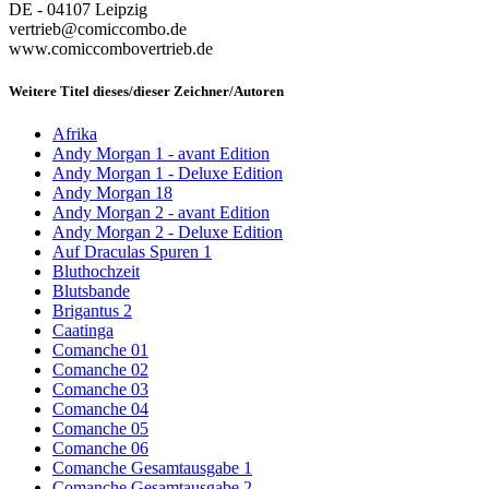
DE - 04107 Leipzig
vertrieb@comiccombo.de
www.comiccombovertrieb.de
Weitere Titel dieses/dieser Zeichner/Autoren
Afrika
Andy Morgan 1 - avant Edition
Andy Morgan 1 - Deluxe Edition
Andy Morgan 18
Andy Morgan 2 - avant Edition
Andy Morgan 2 - Deluxe Edition
Auf Draculas Spuren 1
Bluthochzeit
Blutsbande
Brigantus 2
Caatinga
Comanche 01
Comanche 02
Comanche 03
Comanche 04
Comanche 05
Comanche 06
Comanche Gesamtausgabe 1
Comanche Gesamtausgabe 2