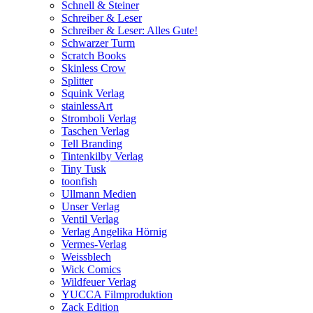
Schnell & Steiner
Schreiber & Leser
Schreiber & Leser: Alles Gute!
Schwarzer Turm
Scratch Books
Skinless Crow
Splitter
Squink Verlag
stainlessArt
Stromboli Verlag
Taschen Verlag
Tell Branding
Tintenkilby Verlag
Tiny Tusk
toonfish
Ullmann Medien
Unser Verlag
Ventil Verlag
Verlag Angelika Hörnig
Vermes-Verlag
Weissblech
Wick Comics
Wildfeuer Verlag
YUCCA Filmproduktion
Zack Edition