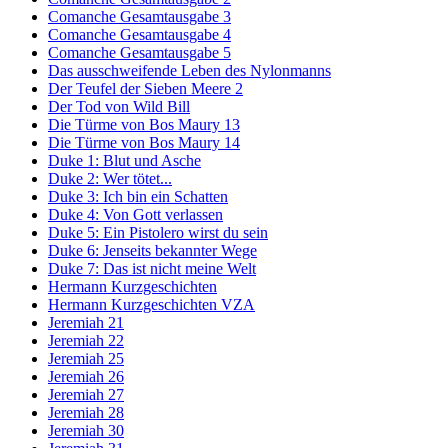
Comanche Gesamtausgabe 3
Comanche Gesamtausgabe 4
Comanche Gesamtausgabe 5
Das ausschweifende Leben des Nylonmanns
Der Teufel der Sieben Meere 2
Der Tod von Wild Bill
Die Türme von Bos Maury 13
Die Türme von Bos Maury 14
Duke 1: Blut und Asche
Duke 2: Wer tötet...
Duke 3: Ich bin ein Schatten
Duke 4: Von Gott verlassen
Duke 5: Ein Pistolero wirst du sein
Duke 6: Jenseits bekannter Wege
Duke 7: Das ist nicht meine Welt
Hermann Kurzgeschichten
Hermann Kurzgeschichten VZA
Jeremiah 21
Jeremiah 22
Jeremiah 25
Jeremiah 26
Jeremiah 27
Jeremiah 28
Jeremiah 30