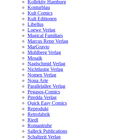
Kollektiv Hamburg
Konturblau
Kult Comics
Kult Editionen
Libellus
Loewe Verlag
Magical Familiars
Marcus Repp Verlag
MarGravio
Mohlberg Verlag
Mosaik
Naglschmid Verlag
Nichtlustig Verlag
Nomen Verlag
Nona Arte
Parallelallee Verlag
Pegasos-Comics
Piredda Verlag
Quick Easy Comics
Reprodukt
Retrofabrik
Riedl
Romantruhe
Salleck Publications
Schaltzeit Verlag