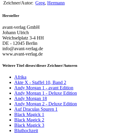
Zeichner/Autor:
Greg
,
Hermann
Hersteller
avant-verlag GmbH
Johann Ulrich
Weichselplatz 3-4 HH
DE - 12045 Berlin
info@avant-verlag.de
www.avant-verlag.de
Weitere Titel dieses/dieser Zeichner/Autoren
Afrika
Akte X - Staffel 10, Band 2
Andy Morgan 1 - avant Edition
Andy Morgan 1 - Deluxe Edition
Andy Morgan 18
Andy Morgan 2 - Deluxe Edition
Auf Draculas Spuren 1
Black Magick 1
Black Magick 2
Black Magick 3
Bluthochzeit