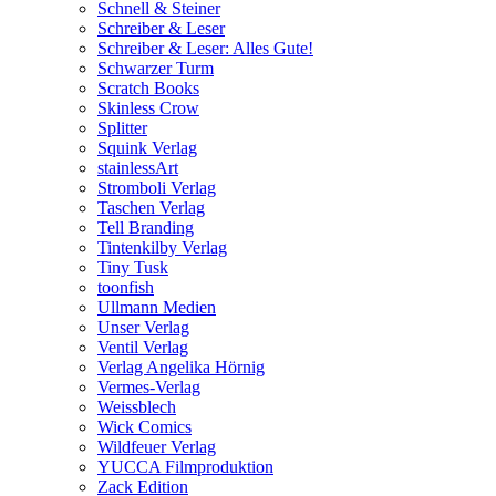
Schnell & Steiner
Schreiber & Leser
Schreiber & Leser: Alles Gute!
Schwarzer Turm
Scratch Books
Skinless Crow
Splitter
Squink Verlag
stainlessArt
Stromboli Verlag
Taschen Verlag
Tell Branding
Tintenkilby Verlag
Tiny Tusk
toonfish
Ullmann Medien
Unser Verlag
Ventil Verlag
Verlag Angelika Hörnig
Vermes-Verlag
Weissblech
Wick Comics
Wildfeuer Verlag
YUCCA Filmproduktion
Zack Edition