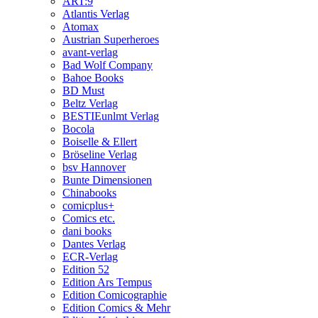
ART:9
Atlantis Verlag
Atomax
Austrian Superheroes
avant-verlag
Bad Wolf Company
Bahoe Books
BD Must
Beltz Verlag
BESTIEunlmt Verlag
Bocola
Boiselle & Ellert
Bröseline Verlag
bsv Hannover
Bunte Dimensionen
Chinabooks
comicplus+
Comics etc.
dani books
Dantes Verlag
ECR-Verlag
Edition 52
Edition Ars Tempus
Edition Comicographie
Edition Comics & Mehr