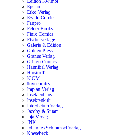
Edition Kwimbi
Epsilon
Erko-Verlag
Ewald Comics
Fanpro
Felder Books
Finix-Comics
Fischerverlage
Galerie & Edition
Golden Press
Granus Verlag
Gringo Comics
Hannibal Verlag
Hinstorff
ICOM
ilovecomics
Impian Verlag
Insektenhaus
Insektenkult
Interdictum Verlag
Jacoby & Stuart
Jaja Verlag
JNK
Johannes Schimmsel Verlag
Knesebeck