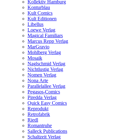
Kollektiv Hamburg
Konturblau
Kult Comics
Kult Editionen
Libellus
Loewe Verlag
Magical Familiars
Marcus Repp Verlag
MarGravio
Mohlberg Verlag
Mosaik
Naglschmid Verlag
Nichtlustig Verlag
Nomen Verlag
Nona Arte
Parallelallee Verlag
Pegasos-Comics
Piredda Verlag
Quick Easy Comics
Reprodukt
Retrofabrik
Riedl
Romantruhe
Salleck Publications
Schaltzeit Verlag