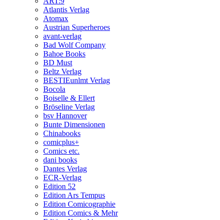
ART:9
Atlantis Verlag
Atomax
Austrian Superheroes
avant-verlag
Bad Wolf Company
Bahoe Books
BD Must
Beltz Verlag
BESTIEunlmt Verlag
Bocola
Boiselle & Ellert
Bröseline Verlag
bsv Hannover
Bunte Dimensionen
Chinabooks
comicplus+
Comics etc.
dani books
Dantes Verlag
ECR-Verlag
Edition 52
Edition Ars Tempus
Edition Comicographie
Edition Comics & Mehr