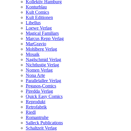
Kollektiv Hamburg
Konturblau
Kult Comics
Kult Editionen
Libellus
Loewe Verlag
Magical Familiars
Marcus Repp Verlag
MarGravio
Mohlberg Verlag
Mosaik
Naglschmid Verlag
Nichtlustig Verlag
Nomen Verlag
Nona Arte
Parallelallee Verlag
Pegasos-Comics
Piredda Verlag
Quick Easy Comics
Reprodukt
Retrofabrik
Riedl
Romantruhe
Salleck Publications
Schaltzeit Verlag