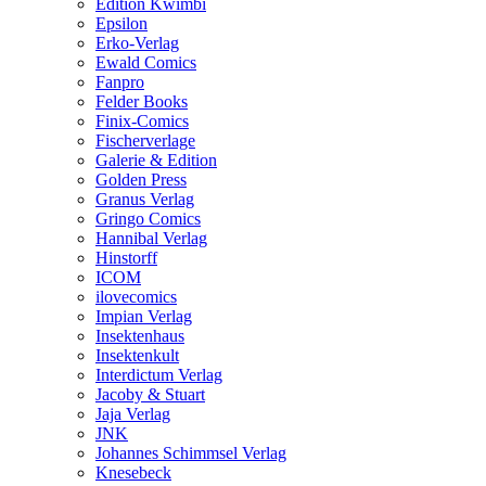
Edition Kwimbi
Epsilon
Erko-Verlag
Ewald Comics
Fanpro
Felder Books
Finix-Comics
Fischerverlage
Galerie & Edition
Golden Press
Granus Verlag
Gringo Comics
Hannibal Verlag
Hinstorff
ICOM
ilovecomics
Impian Verlag
Insektenhaus
Insektenkult
Interdictum Verlag
Jacoby & Stuart
Jaja Verlag
JNK
Johannes Schimmsel Verlag
Knesebeck