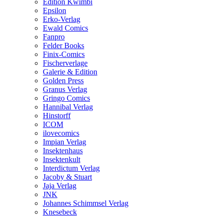
Edition Kwimbi
Epsilon
Erko-Verlag
Ewald Comics
Fanpro
Felder Books
Finix-Comics
Fischerverlage
Galerie & Edition
Golden Press
Granus Verlag
Gringo Comics
Hannibal Verlag
Hinstorff
ICOM
ilovecomics
Impian Verlag
Insektenhaus
Insektenkult
Interdictum Verlag
Jacoby & Stuart
Jaja Verlag
JNK
Johannes Schimmsel Verlag
Knesebeck