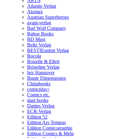
ART:9
Atlantis Verlag
Atomax
Austrian Superheroes
avant-verlag
Bad Wolf Company
Bahoe Books
BD Must
Beltz Verlag
BESTIEunlmt Verlag
Bocola
Boiselle & Ellert
Bröseline Verlag
bsv Hannover
Bunte Dimensionen
Chinabooks
comicplus+
Comics etc.
dani books
Dantes Verlag
ECR-Verlag
Edition 52
Edition Ars Tempus
Edition Comicographie
Edition Comics & Mehr