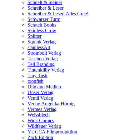
Schnell & Steiner
Schreiber & Leser
Schreiber & Leser: Alles Gute!
Schwarzer Turm
Scratch Books
Skinless Crow
Splitter
Squink Verlag
stainlessArt
Stromboli Verlag
Taschen Verlag
Tell Branding
Tintenkilby Verlag
Tiny Tusk
toonfish
Ullmann Medien
Unser Verlag
Ventil Verlag
Verlag Angelika Hörnig
Vermes-Verlag
Weissblech
Wick Comics
Wildfeuer Verlag
YUCCA Filmproduktion
Zack Edition