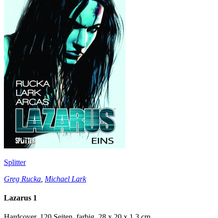
Splitter
Greg Rucka
,
Michael Lark
Lazarus 1
Hardcover, 120 Seiten, farbig, 28 x 20 x 1,3 cm