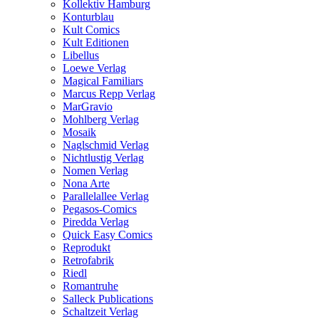
Kollektiv Hamburg
Konturblau
Kult Comics
Kult Editionen
Libellus
Loewe Verlag
Magical Familiars
Marcus Repp Verlag
MarGravio
Mohlberg Verlag
Mosaik
Naglschmid Verlag
Nichtlustig Verlag
Nomen Verlag
Nona Arte
Parallelallee Verlag
Pegasos-Comics
Piredda Verlag
Quick Easy Comics
Reprodukt
Retrofabrik
Riedl
Romantruhe
Salleck Publications
Schaltzeit Verlag