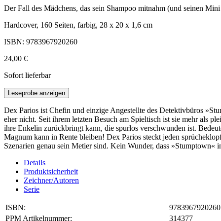
Der Fall des Mädchens, das sein Shampoo mitnahm (und seinen Mini
Hardcover, 160 Seiten, farbig, 28 x 20 x 1,6 cm
ISBN: 9783967920260
24,00 €
Sofort lieferbar
Leseprobe anzeigen
Dex Parios ist Chefin und einzige Angestellte des Detektivbüros »Stu
eher nicht. Seit ihrem letzten Besuch am Spieltisch ist sie mehr als 
ihre Enkelin zurückbringt kann, die spurlos verschwunden ist. Bedeut
Magnum kann in Rente bleiben! Dex Parios steckt jeden sprücheklopfe
Szenarien genau sein Metier sind. Kein Wunder, dass »Stumptown« in
Details
Produktsicherheit
Zeichner/Autoren
Serie
ISBN:
9783967920260
PPM Artikelnummer:
314377