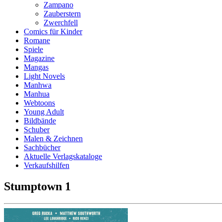
Zampano
Zauberstern
Zwerchfell
Comics für Kinder
Romane
Spiele
Magazine
Mangas
Light Novels
Manhwa
Manhua
Webtoons
Young Adult
Bildbände
Schuber
Malen & Zeichnen
Sachbücher
Aktuelle Verlagskataloge
Verkaufshilfen
Stumptown 1