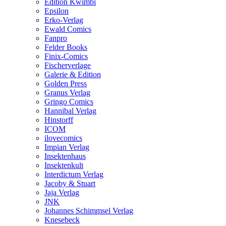
Edition Kwimbi
Epsilon
Erko-Verlag
Ewald Comics
Fanpro
Felder Books
Finix-Comics
Fischerverlage
Galerie & Edition
Golden Press
Granus Verlag
Gringo Comics
Hannibal Verlag
Hinstorff
ICOM
ilovecomics
Impian Verlag
Insektenhaus
Insektenkult
Interdictum Verlag
Jacoby & Stuart
Jaja Verlag
JNK
Johannes Schimmsel Verlag
Knesebeck