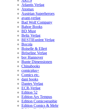
ART:9
Atlantis Verlag
Atomax
Austrian Superheroes
avant-verlag
Bad Wolf Company
Bahoe Books
BD Must
Beltz Verlag
BESTIEunlmt Verlag
Bocola
Boiselle & Ellert
Bröseline Verlag
bsv Hannover
Bunte Dimensionen
Chinabooks
comicplus+
Comics etc.
dani books
Dantes Verlag
ECR-Verlag
Edition 52
Edition Ars Tempus
Edition Comicographie
Edition Comics & Mehr