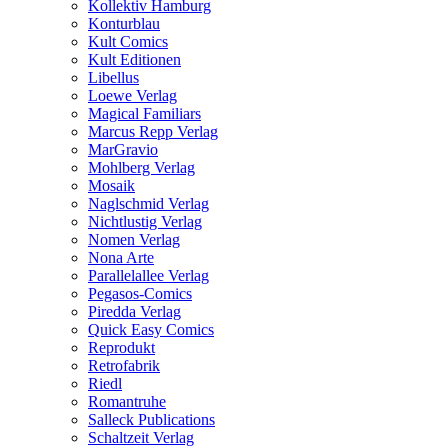
Kollektiv Hamburg
Konturblau
Kult Comics
Kult Editionen
Libellus
Loewe Verlag
Magical Familiars
Marcus Repp Verlag
MarGravio
Mohlberg Verlag
Mosaik
Naglschmid Verlag
Nichtlustig Verlag
Nomen Verlag
Nona Arte
Parallelallee Verlag
Pegasos-Comics
Piredda Verlag
Quick Easy Comics
Reprodukt
Retrofabrik
Riedl
Romantruhe
Salleck Publications
Schaltzeit Verlag