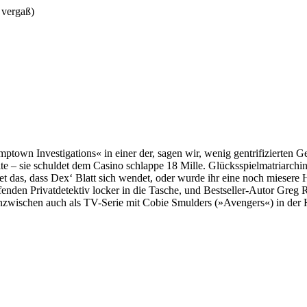
 vergaß)
mptown Investigations« in einer der, sagen wir, wenig gentrifizierten 
pleite – sie schuldet dem Casino schlappe 18 Mille. Glücksspielmatriarc
et das, dass Dex‘ Blatt sich wendet, oder wurde ihr eine noch miesere 
nden Privatdetektiv locker in die Tasche, und Bestseller-Autor Greg R
zwischen auch als TV-Serie mit Cobie Smulders (»Avengers«) in der H