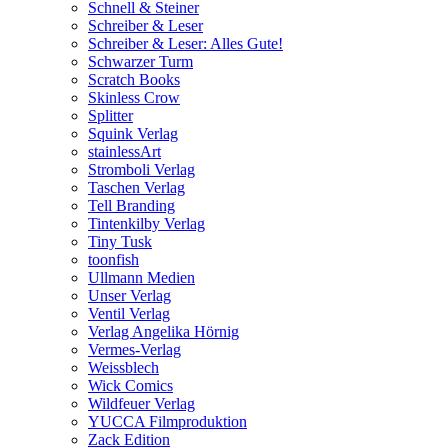
Schnell & Steiner
Schreiber & Leser
Schreiber & Leser: Alles Gute!
Schwarzer Turm
Scratch Books
Skinless Crow
Splitter
Squink Verlag
stainlessArt
Stromboli Verlag
Taschen Verlag
Tell Branding
Tintenkilby Verlag
Tiny Tusk
toonfish
Ullmann Medien
Unser Verlag
Ventil Verlag
Verlag Angelika Hörnig
Vermes-Verlag
Weissblech
Wick Comics
Wildfeuer Verlag
YUCCA Filmproduktion
Zack Edition