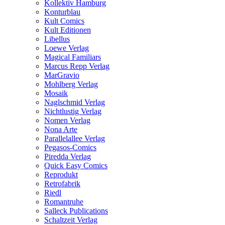
Kollektiv Hamburg
Konturblau
Kult Comics
Kult Editionen
Libellus
Loewe Verlag
Magical Familiars
Marcus Repp Verlag
MarGravio
Mohlberg Verlag
Mosaik
Naglschmid Verlag
Nichtlustig Verlag
Nomen Verlag
Nona Arte
Parallelallee Verlag
Pegasos-Comics
Piredda Verlag
Quick Easy Comics
Reprodukt
Retrofabrik
Riedl
Romantruhe
Salleck Publications
Schaltzeit Verlag