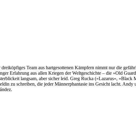
reiköpfiges Team aus hartgesottenen Kämpfern nimmt nur die gefährlic
nger Erfahrung aus allen Kriegen der Weltgeschichte – die »Old Guard
sterblickeit langsam, aber sicher leid. Greg Rucka (»Lazarus«, »Bla
ldin zu schreiben, die jeder Männerphantasie ins Gesicht lacht. Andy 
ández.