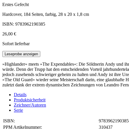
Erstes Gefecht
Hardcover, 184 Seiten, farbig, 28 x 20 x 1,8 cm
ISBN: 9783962190385
26,00 €
Sofort lieferbar
Leseprobe anzeigen
»Highlander« meets »The Expendables«: Die Söldnerin Andy und ihr d
würde. Denn der Trupp hat den entscheidenden Vorteil jahrhundertela
jedoch zusehends schwieriger geheim zu halten und Andy ist ihre Un
»The Old Guard« wieder seine Meisterschaft darin, eine glaubhafte He
zuletzt dank der extrem dynamischen Zeichnungen von Leandro Fern
Details
Produktsicherheit
Zeichner/Autoren
Serie
ISBN:
9783962190385
PPM Artikelnummer:
310437