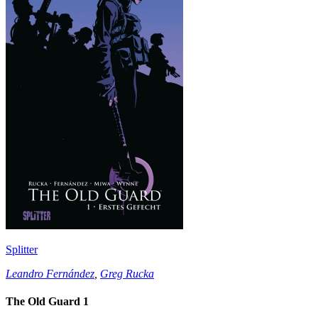
Splitter
Leandro Fernández
,
Greg Rucka
The Old Guard 1