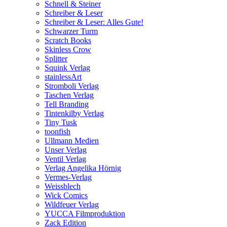
Schnell & Steiner
Schreiber & Leser
Schreiber & Leser: Alles Gute!
Schwarzer Turm
Scratch Books
Skinless Crow
Splitter
Squink Verlag
stainlessArt
Stromboli Verlag
Taschen Verlag
Tell Branding
Tintenkilby Verlag
Tiny Tusk
toonfish
Ullmann Medien
Unser Verlag
Ventil Verlag
Verlag Angelika Hörnig
Vermes-Verlag
Weissblech
Wick Comics
Wildfeuer Verlag
YUCCA Filmproduktion
Zack Edition