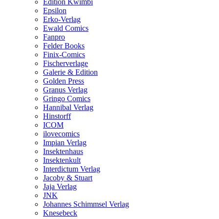
Edition Kwimbi
Epsilon
Erko-Verlag
Ewald Comics
Fanpro
Felder Books
Finix-Comics
Fischerverlage
Galerie & Edition
Golden Press
Granus Verlag
Gringo Comics
Hannibal Verlag
Hinstorff
ICOM
ilovecomics
Impian Verlag
Insektenhaus
Insektenkult
Interdictum Verlag
Jacoby & Stuart
Jaja Verlag
JNK
Johannes Schimmsel Verlag
Knesebeck