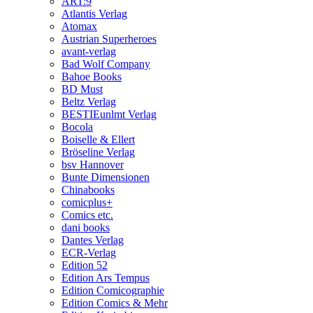
ART:9
Atlantis Verlag
Atomax
Austrian Superheroes
avant-verlag
Bad Wolf Company
Bahoe Books
BD Must
Beltz Verlag
BESTIEunlmt Verlag
Bocola
Boiselle & Ellert
Bröseline Verlag
bsv Hannover
Bunte Dimensionen
Chinabooks
comicplus+
Comics etc.
dani books
Dantes Verlag
ECR-Verlag
Edition 52
Edition Ars Tempus
Edition Comicographie
Edition Comics & Mehr