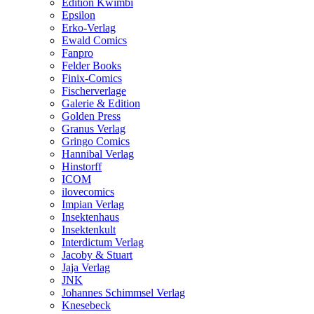
Edition Kwimbi
Epsilon
Erko-Verlag
Ewald Comics
Fanpro
Felder Books
Finix-Comics
Fischerverlage
Galerie & Edition
Golden Press
Granus Verlag
Gringo Comics
Hannibal Verlag
Hinstorff
ICOM
ilovecomics
Impian Verlag
Insektenhaus
Insektenkult
Interdictum Verlag
Jacoby & Stuart
Jaja Verlag
JNK
Johannes Schimmsel Verlag
Knesebeck