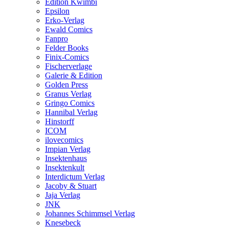
Edition Kwimbi
Epsilon
Erko-Verlag
Ewald Comics
Fanpro
Felder Books
Finix-Comics
Fischerverlage
Galerie & Edition
Golden Press
Granus Verlag
Gringo Comics
Hannibal Verlag
Hinstorff
ICOM
ilovecomics
Impian Verlag
Insektenhaus
Insektenkult
Interdictum Verlag
Jacoby & Stuart
Jaja Verlag
JNK
Johannes Schimmsel Verlag
Knesebeck