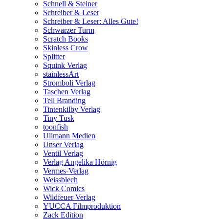
Schnell & Steiner
Schreiber & Leser
Schreiber & Leser: Alles Gute!
Schwarzer Turm
Scratch Books
Skinless Crow
Splitter
Squink Verlag
stainlessArt
Stromboli Verlag
Taschen Verlag
Tell Branding
Tintenkilby Verlag
Tiny Tusk
toonfish
Ullmann Medien
Unser Verlag
Ventil Verlag
Verlag Angelika Hörnig
Vermes-Verlag
Weissblech
Wick Comics
Wildfeuer Verlag
YUCCA Filmproduktion
Zack Edition