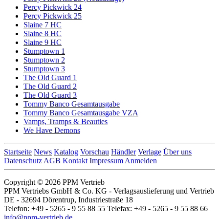
Percy Pickwick 24
Percy Pickwick 25
Slaine 7 HC
Slaine 8 HC
Slaine 9 HC
Stumptown 1
Stumptown 2
Stumptown 3
The Old Guard 1
The Old Guard 2
The Old Guard 3
Tommy Banco Gesamtausgabe
Tommy Banco Gesamtausgabe VZA
Vamps, Tramps & Beauties
We Have Demons
Startseite
News
Katalog
Vorschau
Händler
Verlage
Über uns
Datenschutz
AGB
Kontakt
Impressum
Anmelden
Copyright © 2026 PPM Vertrieb
PPM Vertriebs GmbH & Co. KG - Verlagsauslieferung und Vertrieb
DE - 32694 Dörentrup, Industriestraße 18
Telefon: +49 - 5265 - 9 55 88 55 Telefax: +49 - 5265 - 9 55 88 66
info@ppm-vertrieb.de