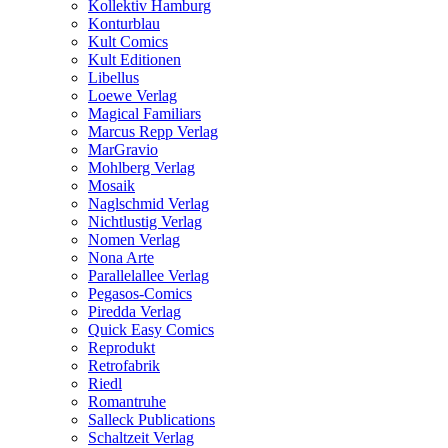
Kollektiv Hamburg
Konturblau
Kult Comics
Kult Editionen
Libellus
Loewe Verlag
Magical Familiars
Marcus Repp Verlag
MarGravio
Mohlberg Verlag
Mosaik
Naglschmid Verlag
Nichtlustig Verlag
Nomen Verlag
Nona Arte
Parallelallee Verlag
Pegasos-Comics
Piredda Verlag
Quick Easy Comics
Reprodukt
Retrofabrik
Riedl
Romantruhe
Salleck Publications
Schaltzeit Verlag