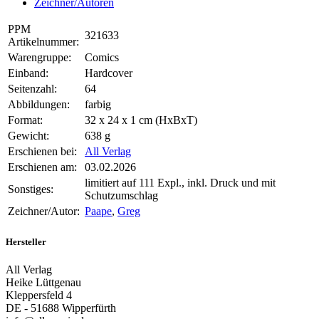
Zeichner/Autoren
PPM
321633
Artikelnummer:
Warengruppe:
Comics
Einband:
Hardcover
Seitenzahl:
64
Abbildungen:
farbig
Format:
32 x 24 x 1 cm (HxBxT)
Gewicht:
638 g
Erschienen bei:
All Verlag
Erschienen am:
03.02.2026
limitiert auf 111 Expl., inkl. Druck und mit
Sonstiges:
Schutzumschlag
Zeichner/Autor:
Paape
,
Greg
Hersteller
All Verlag
Heike Lüttgenau
Kleppersfeld 4
DE - 51688 Wipperfürth