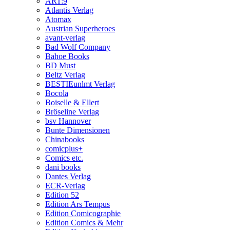
ART:9
Atlantis Verlag
Atomax
Austrian Superheroes
avant-verlag
Bad Wolf Company
Bahoe Books
BD Must
Beltz Verlag
BESTIEunlmt Verlag
Bocola
Boiselle & Ellert
Bröseline Verlag
bsv Hannover
Bunte Dimensionen
Chinabooks
comicplus+
Comics etc.
dani books
Dantes Verlag
ECR-Verlag
Edition 52
Edition Ars Tempus
Edition Comicographie
Edition Comics & Mehr