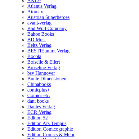
ART:9
Atlantis Verlag
Atomax
Austrian Superheroes
avant-verlag
Bad Wolf Company
Bahoe Books
BD Must
Beltz Verlag
BESTIEunlmt Verlag
Bocola
Boiselle & Ellert
Bröseline Verlag
bsv Hannover
Bunte Dimensionen
Chinabooks
comicplus+
Comics etc.
dani books
Dantes Verlag
ECR-Verlag
Edition 52
Edition Ars Tempus
Edition Comicographie
Edition Comics & Mehr