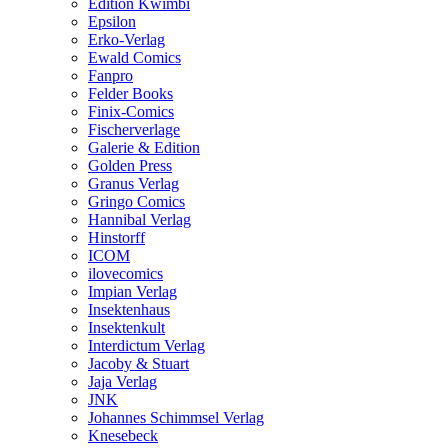
Edition Kwimbi
Epsilon
Erko-Verlag
Ewald Comics
Fanpro
Felder Books
Finix-Comics
Fischerverlage
Galerie & Edition
Golden Press
Granus Verlag
Gringo Comics
Hannibal Verlag
Hinstorff
ICOM
ilovecomics
Impian Verlag
Insektenhaus
Insektenkult
Interdictum Verlag
Jacoby & Stuart
Jaja Verlag
JNK
Johannes Schimmsel Verlag
Knesebeck