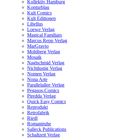
Kollektiv Hamburg
Konturblau
Kult Comics
Kult Editionen
Libellus
Loewe Verlag
Magical Familiars
Marcus Repp Verlag
MarGravio
Mohlberg Verlag
Mosaik
Naglschmid Verlag
Nichtlustig Verlag
Nomen Verlag
Nona Arte
Parallelallee Verlag
Pegasos-Comics
Piredda Verlag
Quick Easy Comics
Reprodukt
Retrofabrik
Riedl
Romantruhe
Salleck Publications
Schaltzeit Verlag