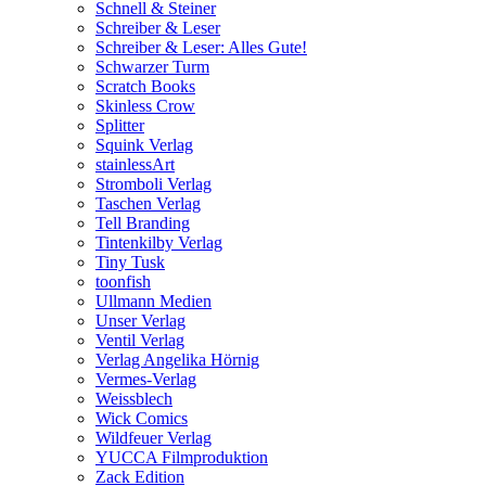
Schnell & Steiner
Schreiber & Leser
Schreiber & Leser: Alles Gute!
Schwarzer Turm
Scratch Books
Skinless Crow
Splitter
Squink Verlag
stainlessArt
Stromboli Verlag
Taschen Verlag
Tell Branding
Tintenkilby Verlag
Tiny Tusk
toonfish
Ullmann Medien
Unser Verlag
Ventil Verlag
Verlag Angelika Hörnig
Vermes-Verlag
Weissblech
Wick Comics
Wildfeuer Verlag
YUCCA Filmproduktion
Zack Edition