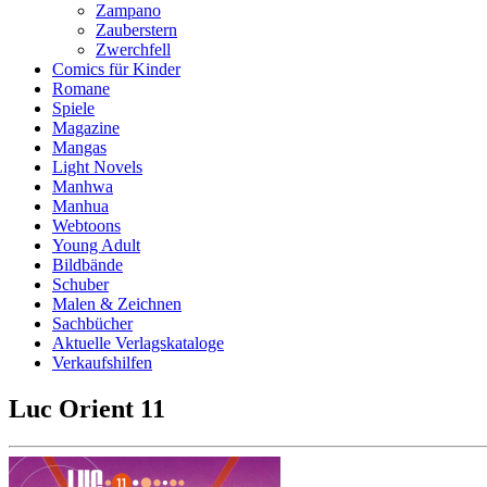
Zampano
Zauberstern
Zwerchfell
Comics für Kinder
Romane
Spiele
Magazine
Mangas
Light Novels
Manhwa
Manhua
Webtoons
Young Adult
Bildbände
Schuber
Malen & Zeichnen
Sachbücher
Aktuelle Verlagskataloge
Verkaufshilfen
Luc Orient 11