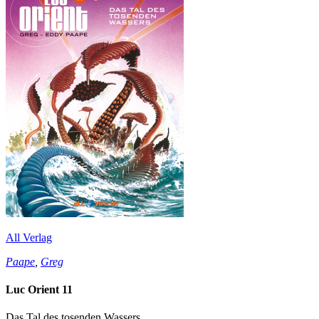
All Verlag
Paape
,
Greg
Luc Orient 11
Das Tal des tosenden Wassers