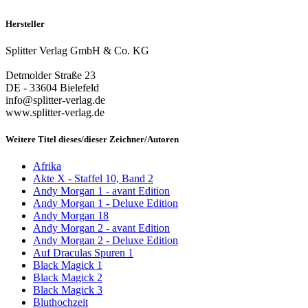
Hersteller
Splitter Verlag GmbH & Co. KG
Detmolder Straße 23
DE - 33604 Bielefeld
info@splitter-verlag.de
www.splitter-verlag.de
Weitere Titel dieses/dieser Zeichner/Autoren
Afrika
Akte X - Staffel 10, Band 2
Andy Morgan 1 - avant Edition
Andy Morgan 1 - Deluxe Edition
Andy Morgan 18
Andy Morgan 2 - avant Edition
Andy Morgan 2 - Deluxe Edition
Auf Draculas Spuren 1
Black Magick 1
Black Magick 2
Black Magick 3
Bluthochzeit