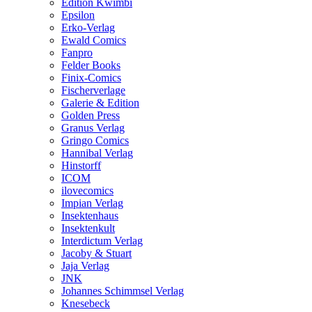
Edition Kwimbi
Epsilon
Erko-Verlag
Ewald Comics
Fanpro
Felder Books
Finix-Comics
Fischerverlage
Galerie & Edition
Golden Press
Granus Verlag
Gringo Comics
Hannibal Verlag
Hinstorff
ICOM
ilovecomics
Impian Verlag
Insektenhaus
Insektenkult
Interdictum Verlag
Jacoby & Stuart
Jaja Verlag
JNK
Johannes Schimmsel Verlag
Knesebeck