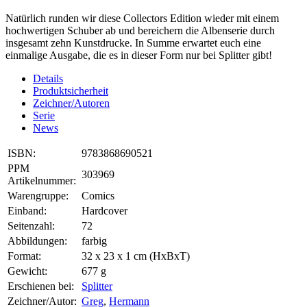
Natürlich runden wir diese Collectors Edition wieder mit einem
hochwertigen Schuber ab und bereichern die Albenserie durch
insgesamt zehn Kunstdrucke. In Summe erwartet euch eine
einmalige Ausgabe, die es in dieser Form nur bei Splitter gibt!
Details
Produktsicherheit
Zeichner/Autoren
Serie
News
ISBN:
9783868690521
PPM
303969
Artikelnummer:
Warengruppe:
Comics
Einband:
Hardcover
Seitenzahl:
72
Abbildungen:
farbig
Format:
32 x 23 x 1 cm (HxBxT)
Gewicht:
677 g
Erschienen bei:
Splitter
Zeichner/Autor:
Greg
,
Hermann