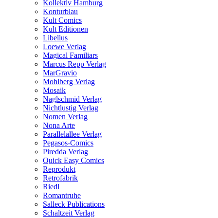
Kollektiv Hamburg
Konturblau
Kult Comics
Kult Editionen
Libellus
Loewe Verlag
Magical Familiars
Marcus Repp Verlag
MarGravio
Mohlberg Verlag
Mosaik
Naglschmid Verlag
Nichtlustig Verlag
Nomen Verlag
Nona Arte
Parallelallee Verlag
Pegasos-Comics
Piredda Verlag
Quick Easy Comics
Reprodukt
Retrofabrik
Riedl
Romantruhe
Salleck Publications
Schaltzeit Verlag