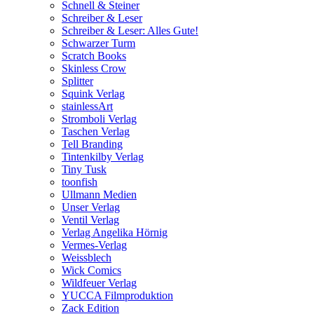
Schnell & Steiner
Schreiber & Leser
Schreiber & Leser: Alles Gute!
Schwarzer Turm
Scratch Books
Skinless Crow
Splitter
Squink Verlag
stainlessArt
Stromboli Verlag
Taschen Verlag
Tell Branding
Tintenkilby Verlag
Tiny Tusk
toonfish
Ullmann Medien
Unser Verlag
Ventil Verlag
Verlag Angelika Hörnig
Vermes-Verlag
Weissblech
Wick Comics
Wildfeuer Verlag
YUCCA Filmproduktion
Zack Edition