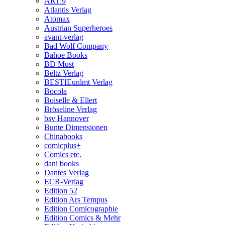
ART:9
Atlantis Verlag
Atomax
Austrian Superheroes
avant-verlag
Bad Wolf Company
Bahoe Books
BD Must
Beltz Verlag
BESTIEunlmt Verlag
Bocola
Boiselle & Ellert
Bröseline Verlag
bsv Hannover
Bunte Dimensionen
Chinabooks
comicplus+
Comics etc.
dani books
Dantes Verlag
ECR-Verlag
Edition 52
Edition Ars Tempus
Edition Comicographie
Edition Comics & Mehr