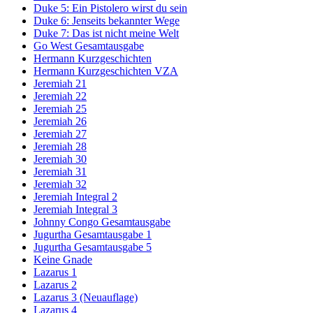
Duke 5: Ein Pistolero wirst du sein
Duke 6: Jenseits bekannter Wege
Duke 7: Das ist nicht meine Welt
Go West Gesamtausgabe
Hermann Kurzgeschichten
Hermann Kurzgeschichten VZA
Jeremiah 21
Jeremiah 22
Jeremiah 25
Jeremiah 26
Jeremiah 27
Jeremiah 28
Jeremiah 30
Jeremiah 31
Jeremiah 32
Jeremiah Integral 2
Jeremiah Integral 3
Johnny Congo Gesamtausgabe
Jugurtha Gesamtausgabe 1
Jugurtha Gesamtausgabe 5
Keine Gnade
Lazarus 1
Lazarus 2
Lazarus 3 (Neuauflage)
Lazarus 4