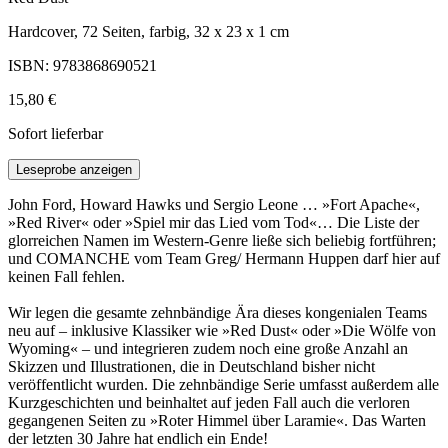
Hardcover, 72 Seiten, farbig, 32 x 23 x 1 cm
ISBN: 9783868690521
15,80 €
Sofort lieferbar
Leseprobe anzeigen
John Ford, Howard Hawks und Sergio Leone … »Fort Apache«,
»Red River« oder »Spiel mir das Lied vom Tod«… Die Liste der
glorreichen Namen im Western-Genre ließe sich beliebig fortführen;
und COMANCHE vom Team Greg/ Hermann Huppen darf hier auf
keinen Fall fehlen.
Wir legen die gesamte zehnbändige Ära dieses kongenialen Teams
neu auf – inklusive Klassiker wie »Red Dust« oder »Die Wölfe von
Wyoming« – und integrieren zudem noch eine große Anzahl an
Skizzen und Illustrationen, die in Deutschland bisher nicht
veröffentlicht wurden. Die zehnbändige Serie umfasst außerdem alle
Kurzgeschichten und beinhaltet auf jeden Fall auch die verloren
gegangenen Seiten zu »Roter Himmel über Laramie«. Das Warten
der letzten 30 Jahre hat endlich ein Ende!