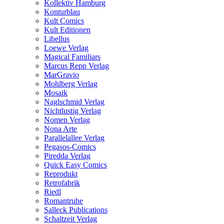
Kollektiv Hamburg
Konturblau
Kult Comics
Kult Editionen
Libellus
Loewe Verlag
Magical Familiars
Marcus Repp Verlag
MarGravio
Mohlberg Verlag
Mosaik
Naglschmid Verlag
Nichtlustig Verlag
Nomen Verlag
Nona Arte
Parallelallee Verlag
Pegasos-Comics
Piredda Verlag
Quick Easy Comics
Reprodukt
Retrofabrik
Riedl
Romantruhe
Salleck Publications
Schaltzeit Verlag