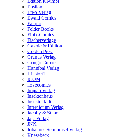
Edition Kwimbi
Epsilon
Erko-Verlag
Ewald Comics
Fanpro
Felder Books
Finix-Comics
Fischerverlage
Galerie & Edition
Golden Press
Granus Verlag
Gringo Comics
Hannibal Verlag
Hinstorff
ICOM
ilovecomics
Impian Verlag
Insektenhaus
Insektenkult
Interdictum Verlag
Jacoby & Stuart
Jaja Verlag
JNK
Johannes Schimmsel Verlag
Knesebeck