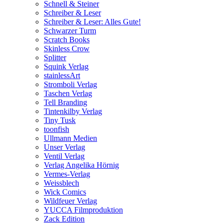
Schnell & Steiner
Schreiber & Leser
Schreiber & Leser: Alles Gute!
Schwarzer Turm
Scratch Books
Skinless Crow
Splitter
Squink Verlag
stainlessArt
Stromboli Verlag
Taschen Verlag
Tell Branding
Tintenkilby Verlag
Tiny Tusk
toonfish
Ullmann Medien
Unser Verlag
Ventil Verlag
Verlag Angelika Hörnig
Vermes-Verlag
Weissblech
Wick Comics
Wildfeuer Verlag
YUCCA Filmproduktion
Zack Edition