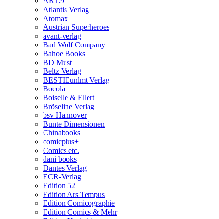
ART:9
Atlantis Verlag
Atomax
Austrian Superheroes
avant-verlag
Bad Wolf Company
Bahoe Books
BD Must
Beltz Verlag
BESTIEunlmt Verlag
Bocola
Boiselle & Ellert
Bröseline Verlag
bsv Hannover
Bunte Dimensionen
Chinabooks
comicplus+
Comics etc.
dani books
Dantes Verlag
ECR-Verlag
Edition 52
Edition Ars Tempus
Edition Comicographie
Edition Comics & Mehr