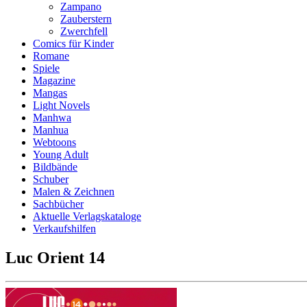
Zampano
Zauberstern
Zwerchfell
Comics für Kinder
Romane
Spiele
Magazine
Mangas
Light Novels
Manhwa
Manhua
Webtoons
Young Adult
Bildbände
Schuber
Malen & Zeichnen
Sachbücher
Aktuelle Verlagskataloge
Verkaufshilfen
Luc Orient 14