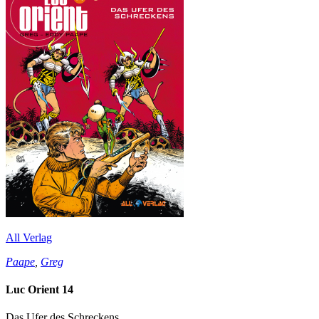
All Verlag
Paape
,
Greg
Luc Orient 14
Das Ufer des Schreckens