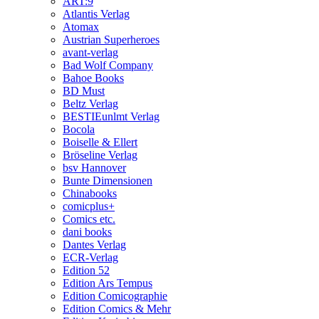
ART:9
Atlantis Verlag
Atomax
Austrian Superheroes
avant-verlag
Bad Wolf Company
Bahoe Books
BD Must
Beltz Verlag
BESTIEunlmt Verlag
Bocola
Boiselle & Ellert
Bröseline Verlag
bsv Hannover
Bunte Dimensionen
Chinabooks
comicplus+
Comics etc.
dani books
Dantes Verlag
ECR-Verlag
Edition 52
Edition Ars Tempus
Edition Comicographie
Edition Comics & Mehr