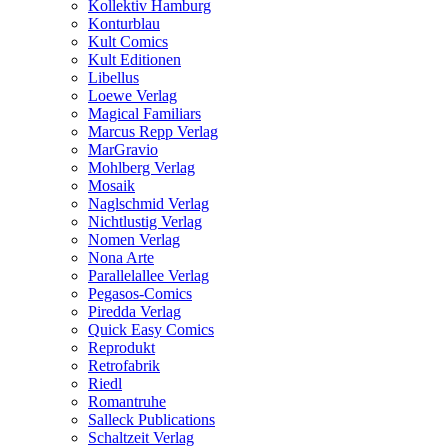
Kollektiv Hamburg
Konturblau
Kult Comics
Kult Editionen
Libellus
Loewe Verlag
Magical Familiars
Marcus Repp Verlag
MarGravio
Mohlberg Verlag
Mosaik
Naglschmid Verlag
Nichtlustig Verlag
Nomen Verlag
Nona Arte
Parallelallee Verlag
Pegasos-Comics
Piredda Verlag
Quick Easy Comics
Reprodukt
Retrofabrik
Riedl
Romantruhe
Salleck Publications
Schaltzeit Verlag