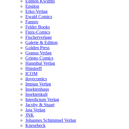
Edition Kwimbi
Epsilon
Erko-Verlag
Ewald Comics
Fanpro
Felder Books
Finix-Comics
Fischerverlage
Galerie & Edition
Golden Press
Granus Verlag
Gringo Comics
Hannibal Verlag
Hinstorff
ICOM
ilovecomics
Impian Verlag
Insektenhaus
Insektenkult
Interdictum Verlag
Jacoby & Stuart
Jaja Verlag
JNK
Johannes Schimmsel Verlag
Knesebeck