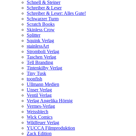
Schnell & Steiner
Schreiber & Leser
Schreiber & Leser: Alles Gute!
Schwarzer Turm
Scratch Books
Skinless Crow
Splitter
Squink Verlag
stainlessArt
Stromboli Verlag
Taschen Verlag
Tell Branding
Tintenkilby Verlag
Tiny Tusk
toonfish
Ullmann Medien
Unser Verlag
Ventil Verlag
Verlag Angelika Hörnig
Vermes-Verlag
Weissblech
Wick Comics
Wildfeuer Verlag
YUCCA Filmproduktion
Zack Edition