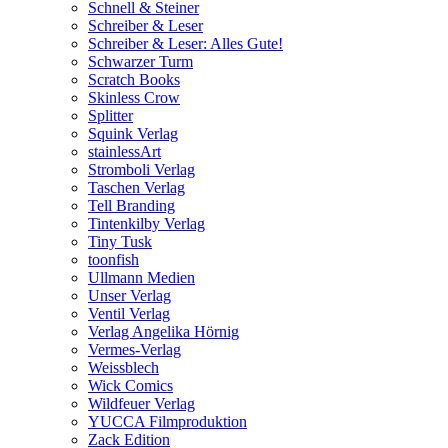
Schnell & Steiner
Schreiber & Leser
Schreiber & Leser: Alles Gute!
Schwarzer Turm
Scratch Books
Skinless Crow
Splitter
Squink Verlag
stainlessArt
Stromboli Verlag
Taschen Verlag
Tell Branding
Tintenkilby Verlag
Tiny Tusk
toonfish
Ullmann Medien
Unser Verlag
Ventil Verlag
Verlag Angelika Hörnig
Vermes-Verlag
Weissblech
Wick Comics
Wildfeuer Verlag
YUCCA Filmproduktion
Zack Edition