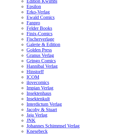
Edition Kwimbi
Epsilon
Erko-Verlag
Ewald Comics
Fanpro
Felder Books
Finix-Comics
Fischerverlage
Galerie & Edition
Golden Press
Granus Verlag
Gringo Comics
Hannibal Verlag
Hinstorff
ICOM
ilovecomics
Impian Verlag
Insektenhaus
Insektenkult
Interdictum Verlag
Jacoby & Stuart
Jaja Verlag
JNK
Johannes Schimmsel Verlag
Knesebeck