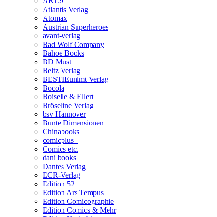
ART:9
Atlantis Verlag
Atomax
Austrian Superheroes
avant-verlag
Bad Wolf Company
Bahoe Books
BD Must
Beltz Verlag
BESTIEunlmt Verlag
Bocola
Boiselle & Ellert
Bröseline Verlag
bsv Hannover
Bunte Dimensionen
Chinabooks
comicplus+
Comics etc.
dani books
Dantes Verlag
ECR-Verlag
Edition 52
Edition Ars Tempus
Edition Comicographie
Edition Comics & Mehr