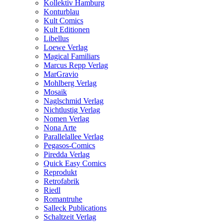
Kollektiv Hamburg
Konturblau
Kult Comics
Kult Editionen
Libellus
Loewe Verlag
Magical Familiars
Marcus Repp Verlag
MarGravio
Mohlberg Verlag
Mosaik
Naglschmid Verlag
Nichtlustig Verlag
Nomen Verlag
Nona Arte
Parallelallee Verlag
Pegasos-Comics
Piredda Verlag
Quick Easy Comics
Reprodukt
Retrofabrik
Riedl
Romantruhe
Salleck Publications
Schaltzeit Verlag