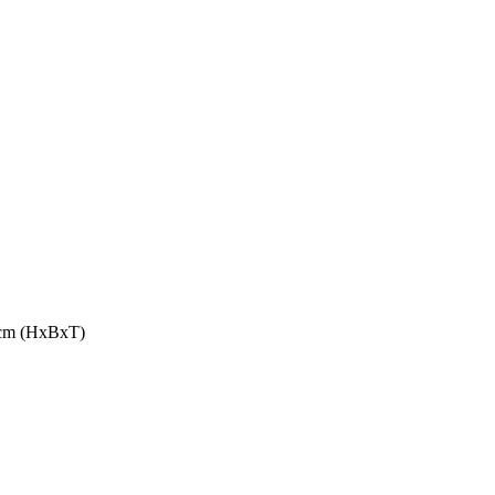
3 cm (HxBxT)