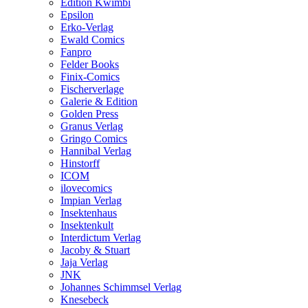
Edition Kwimbi
Epsilon
Erko-Verlag
Ewald Comics
Fanpro
Felder Books
Finix-Comics
Fischerverlage
Galerie & Edition
Golden Press
Granus Verlag
Gringo Comics
Hannibal Verlag
Hinstorff
ICOM
ilovecomics
Impian Verlag
Insektenhaus
Insektenkult
Interdictum Verlag
Jacoby & Stuart
Jaja Verlag
JNK
Johannes Schimmsel Verlag
Knesebeck