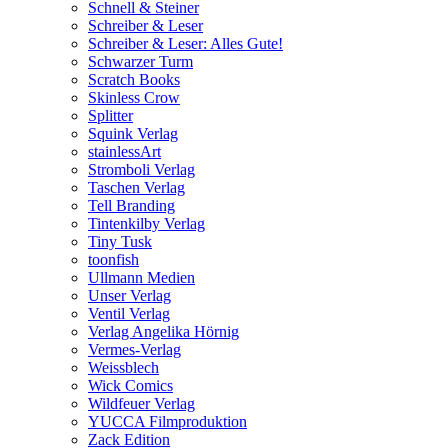
Schnell & Steiner
Schreiber & Leser
Schreiber & Leser: Alles Gute!
Schwarzer Turm
Scratch Books
Skinless Crow
Splitter
Squink Verlag
stainlessArt
Stromboli Verlag
Taschen Verlag
Tell Branding
Tintenkilby Verlag
Tiny Tusk
toonfish
Ullmann Medien
Unser Verlag
Ventil Verlag
Verlag Angelika Hörnig
Vermes-Verlag
Weissblech
Wick Comics
Wildfeuer Verlag
YUCCA Filmproduktion
Zack Edition