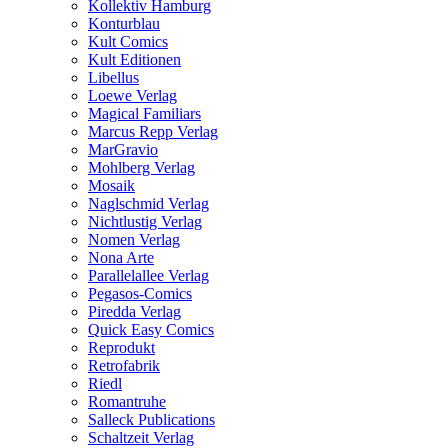
Kollektiv Hamburg
Konturblau
Kult Comics
Kult Editionen
Libellus
Loewe Verlag
Magical Familiars
Marcus Repp Verlag
MarGravio
Mohlberg Verlag
Mosaik
Naglschmid Verlag
Nichtlustig Verlag
Nomen Verlag
Nona Arte
Parallelallee Verlag
Pegasos-Comics
Piredda Verlag
Quick Easy Comics
Reprodukt
Retrofabrik
Riedl
Romantruhe
Salleck Publications
Schaltzeit Verlag