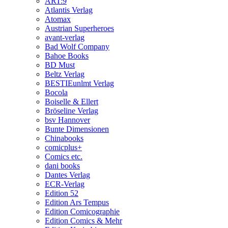
ART:9
Atlantis Verlag
Atomax
Austrian Superheroes
avant-verlag
Bad Wolf Company
Bahoe Books
BD Must
Beltz Verlag
BESTIEunlmt Verlag
Bocola
Boiselle & Ellert
Bröseline Verlag
bsv Hannover
Bunte Dimensionen
Chinabooks
comicplus+
Comics etc.
dani books
Dantes Verlag
ECR-Verlag
Edition 52
Edition Ars Tempus
Edition Comicographie
Edition Comics & Mehr