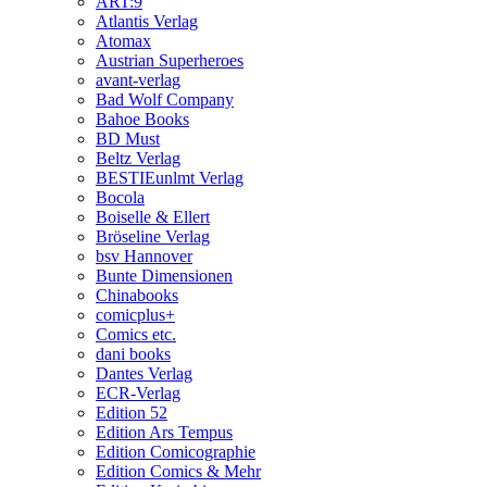
ART:9
Atlantis Verlag
Atomax
Austrian Superheroes
avant-verlag
Bad Wolf Company
Bahoe Books
BD Must
Beltz Verlag
BESTIEunlmt Verlag
Bocola
Boiselle & Ellert
Bröseline Verlag
bsv Hannover
Bunte Dimensionen
Chinabooks
comicplus+
Comics etc.
dani books
Dantes Verlag
ECR-Verlag
Edition 52
Edition Ars Tempus
Edition Comicographie
Edition Comics & Mehr