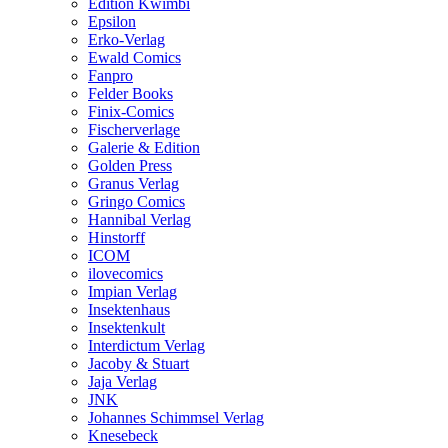
Edition Kwimbi
Epsilon
Erko-Verlag
Ewald Comics
Fanpro
Felder Books
Finix-Comics
Fischerverlage
Galerie & Edition
Golden Press
Granus Verlag
Gringo Comics
Hannibal Verlag
Hinstorff
ICOM
ilovecomics
Impian Verlag
Insektenhaus
Insektenkult
Interdictum Verlag
Jacoby & Stuart
Jaja Verlag
JNK
Johannes Schimmsel Verlag
Knesebeck