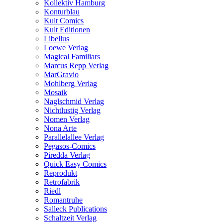
Kollektiv Hamburg
Konturblau
Kult Comics
Kult Editionen
Libellus
Loewe Verlag
Magical Familiars
Marcus Repp Verlag
MarGravio
Mohlberg Verlag
Mosaik
Naglschmid Verlag
Nichtlustig Verlag
Nomen Verlag
Nona Arte
Parallelallee Verlag
Pegasos-Comics
Piredda Verlag
Quick Easy Comics
Reprodukt
Retrofabrik
Riedl
Romantruhe
Salleck Publications
Schaltzeit Verlag