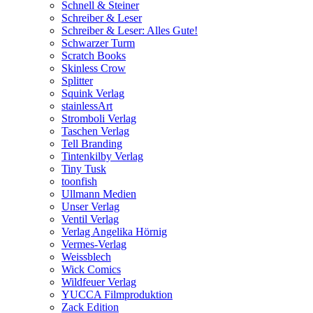
Schnell & Steiner
Schreiber & Leser
Schreiber & Leser: Alles Gute!
Schwarzer Turm
Scratch Books
Skinless Crow
Splitter
Squink Verlag
stainlessArt
Stromboli Verlag
Taschen Verlag
Tell Branding
Tintenkilby Verlag
Tiny Tusk
toonfish
Ullmann Medien
Unser Verlag
Ventil Verlag
Verlag Angelika Hörnig
Vermes-Verlag
Weissblech
Wick Comics
Wildfeuer Verlag
YUCCA Filmproduktion
Zack Edition