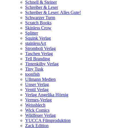
Schnell & Steiner
Schreiber & Leser
Schreiber & Leser: Alles Gute!
Schwarzer Turm
Scratch Books
Skinless Crow
Splitter
Squink Verlag
stainlessArt
Stromboli Verlag
Taschen Verlag
Tell Branding
Tintenkilby Verlag
Tiny Tusk
toonfish
Ullmann Medien
Unser Verlag
Ventil Verlag
Verlag Angelika Hörnig
Vermes-Verlag
Weissblech
Wick Comics
Wildfeuer Verlag
YUCCA Filmproduktion
Zack Edition