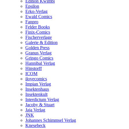
Edition Kwimbi
Epsilon
Erko-Verlag
Ewald Comics
Fanpro
Felder Books
Finix-Comics
Fischerverlage
Galerie & Edition
Golden Press
Granus Verlag
Gringo Comics
Hannibal Verlag
Hinstorff
ICOM
ilovecomics
Impian Verlag
Insektenhaus
Insektenkult
Interdictum Verlag
Jacoby & Stuart
Jaja Verlag
JNK
Johannes Schimmsel Verlag
Knesebeck