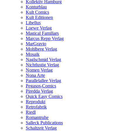
Kollektiv Hamburg
Konturblau
Kult Comics
Kult Editionen
Libellus
Loewe Verlag
Magical Familiars
Marcus Repp Verlag
MarGravio
Mohlberg Verlag
Mosaik
Naglschmid Verlag
Nichtlustig Verlag
Nomen Verlag
Nona Arte
Parallelallee Verlag
Pegasos-Comics
Piredda Verlag
Quick Easy Comics
Reprodukt
Retrofabrik
Riedl
Romantruhe
Salleck Publications
Schaltzeit Verlag