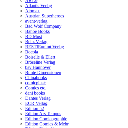
ART:9
Atlantis Verlag
Atomax
Austrian Superheroes
avant-verlag
Bad Wolf Company
Bahoe Books
BD Must
Beltz Verlag
BESTIEunlmt Verlag
Bocola
Boiselle & Ellert
Bröseline Verlag
bsv Hannover
Bunte Dimensionen
Chinabooks
comicplus+
Comics etc.
dani books
Dantes Verlag
ECR-Verlag
Edition 52
Edition Ars Tempus
Edition Comicographie
Edition Comics & Mehr