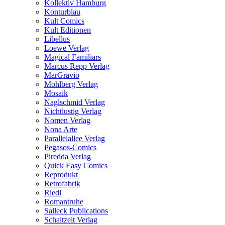
Kollektiv Hamburg
Konturblau
Kult Comics
Kult Editionen
Libellus
Loewe Verlag
Magical Familiars
Marcus Repp Verlag
MarGravio
Mohlberg Verlag
Mosaik
Naglschmid Verlag
Nichtlustig Verlag
Nomen Verlag
Nona Arte
Parallelallee Verlag
Pegasos-Comics
Piredda Verlag
Quick Easy Comics
Reprodukt
Retrofabrik
Riedl
Romantruhe
Salleck Publications
Schaltzeit Verlag