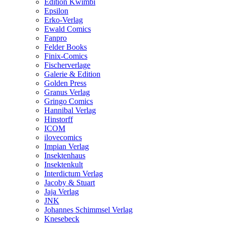
Edition Kwimbi
Epsilon
Erko-Verlag
Ewald Comics
Fanpro
Felder Books
Finix-Comics
Fischerverlage
Galerie & Edition
Golden Press
Granus Verlag
Gringo Comics
Hannibal Verlag
Hinstorff
ICOM
ilovecomics
Impian Verlag
Insektenhaus
Insektenkult
Interdictum Verlag
Jacoby & Stuart
Jaja Verlag
JNK
Johannes Schimmsel Verlag
Knesebeck