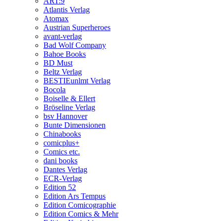
ART:9
Atlantis Verlag
Atomax
Austrian Superheroes
avant-verlag
Bad Wolf Company
Bahoe Books
BD Must
Beltz Verlag
BESTIEunlmt Verlag
Bocola
Boiselle & Ellert
Bröseline Verlag
bsv Hannover
Bunte Dimensionen
Chinabooks
comicplus+
Comics etc.
dani books
Dantes Verlag
ECR-Verlag
Edition 52
Edition Ars Tempus
Edition Comicographie
Edition Comics & Mehr