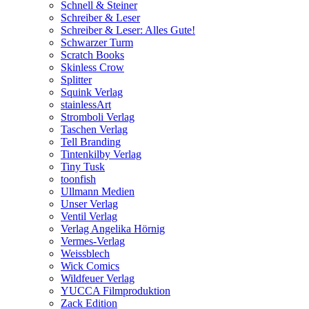
Schnell & Steiner
Schreiber & Leser
Schreiber & Leser: Alles Gute!
Schwarzer Turm
Scratch Books
Skinless Crow
Splitter
Squink Verlag
stainlessArt
Stromboli Verlag
Taschen Verlag
Tell Branding
Tintenkilby Verlag
Tiny Tusk
toonfish
Ullmann Medien
Unser Verlag
Ventil Verlag
Verlag Angelika Hörnig
Vermes-Verlag
Weissblech
Wick Comics
Wildfeuer Verlag
YUCCA Filmproduktion
Zack Edition