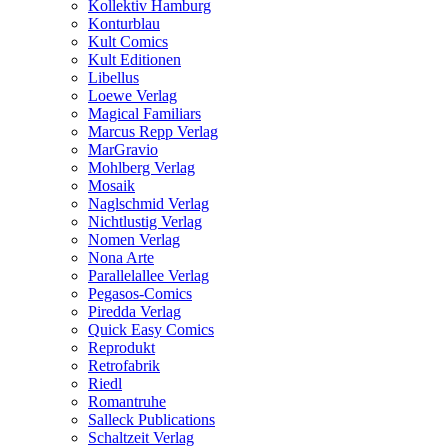
Kollektiv Hamburg
Konturblau
Kult Comics
Kult Editionen
Libellus
Loewe Verlag
Magical Familiars
Marcus Repp Verlag
MarGravio
Mohlberg Verlag
Mosaik
Naglschmid Verlag
Nichtlustig Verlag
Nomen Verlag
Nona Arte
Parallelallee Verlag
Pegasos-Comics
Piredda Verlag
Quick Easy Comics
Reprodukt
Retrofabrik
Riedl
Romantruhe
Salleck Publications
Schaltzeit Verlag