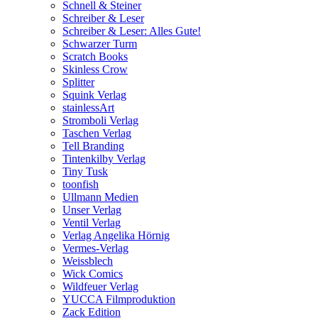
Schnell & Steiner
Schreiber & Leser
Schreiber & Leser: Alles Gute!
Schwarzer Turm
Scratch Books
Skinless Crow
Splitter
Squink Verlag
stainlessArt
Stromboli Verlag
Taschen Verlag
Tell Branding
Tintenkilby Verlag
Tiny Tusk
toonfish
Ullmann Medien
Unser Verlag
Ventil Verlag
Verlag Angelika Hörnig
Vermes-Verlag
Weissblech
Wick Comics
Wildfeuer Verlag
YUCCA Filmproduktion
Zack Edition