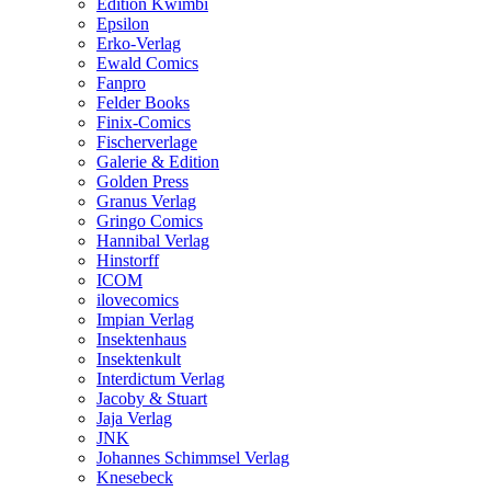
Edition Kwimbi
Epsilon
Erko-Verlag
Ewald Comics
Fanpro
Felder Books
Finix-Comics
Fischerverlage
Galerie & Edition
Golden Press
Granus Verlag
Gringo Comics
Hannibal Verlag
Hinstorff
ICOM
ilovecomics
Impian Verlag
Insektenhaus
Insektenkult
Interdictum Verlag
Jacoby & Stuart
Jaja Verlag
JNK
Johannes Schimmsel Verlag
Knesebeck