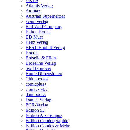
ART:9
Atlantis Verlag
Atomax
Austrian Superheroes
avant-verlag
Bad Wolf Company
Bahoe Books
BD Must
Beltz Verlag
BESTIEunlmt Verlag
Bocola
Boiselle & Ellert
Bröseline Verlag
bsv Hannover
Bunte Dimensionen
Chinabooks
comicplus+
Comics etc.
dani books
Dantes Verlag
ECR-Verlag
Edition 52
Edition Ars Tempus
Edition Comicographie
Edition Comics & Mehr