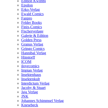
Edition Kwimbi
Epsilon
Erko-Verlag
Ewald Comics
Fanpro
Felder Books
Finix-Comics
Fischerverlage
Galerie & Edition
Golden Press
Granus Verlag
Gringo Comics
Hannibal Verlag
Hinstorff
ICOM
ilovecomics
Impian Verlag
Insektenhaus
Insektenkult
Interdictum Verlag
Jacoby & Stuart
Jaja Verlag
JNK
Johannes Schimmsel Verlag
Knesebeck