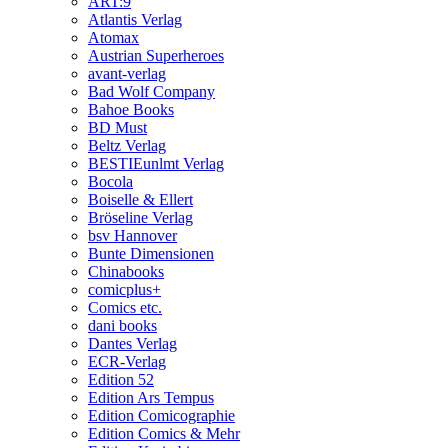
ART:9
Atlantis Verlag
Atomax
Austrian Superheroes
avant-verlag
Bad Wolf Company
Bahoe Books
BD Must
Beltz Verlag
BESTIEunlmt Verlag
Bocola
Boiselle & Ellert
Bröseline Verlag
bsv Hannover
Bunte Dimensionen
Chinabooks
comicplus+
Comics etc.
dani books
Dantes Verlag
ECR-Verlag
Edition 52
Edition Ars Tempus
Edition Comicographie
Edition Comics & Mehr