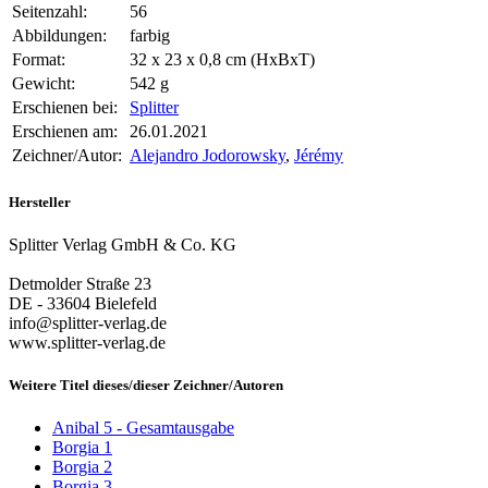
Seitenzahl:
56
Abbildungen:
farbig
Format:
32 x 23 x 0,8 cm (HxBxT)
Gewicht:
542 g
Erschienen bei:
Splitter
Erschienen am:
26.01.2021
Zeichner/Autor:
Alejandro Jodorowsky
,
Jérémy
Hersteller
Splitter Verlag GmbH & Co. KG
Detmolder Straße 23
DE - 33604 Bielefeld
info@splitter-verlag.de
www.splitter-verlag.de
Weitere Titel dieses/dieser Zeichner/Autoren
Anibal 5 - Gesamtausgabe
Borgia 1
Borgia 2
Borgia 3