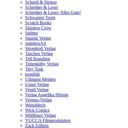
Schnell & Steiner
Schreiber & Leser
Schreiber & Leser: Alles Gute!
Schwarzer Turm
Scratch Books
Skinless Crow
Splitter
Squink Verlag
stainlessArt
Stromboli Verlag
Taschen Verlag
Tell Branding
Tintenkilby Verlag
Tiny Tusk
toonfish
Ullmann Medien
Unser Verlag
Ventil Verlag
Verlag Angelika Hörnig
Vermes-Verlag
Weissblech
Wick Comics
Wildfeuer Verlag
YUCCA Filmproduktion
Zack Edition