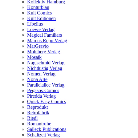
Kollektiv Hamburg
Konturblau
Kult Comics
Kult Editionen
Libellus
Loewe Verlag
Magical Familiars
Marcus Repp Verlag
MarGravio
Mohlberg Verlag
Mosaik
Naglschmid Verlag
Nichtlustig Verlag
Nomen Verlag
Nona Arte
Parallelallee Verlag
Pegasos-Comics
Piredda Verlag
Quick Easy Comics
Reprodukt
Retrofabrik
Riedl
Romantruhe
Salleck Publications
Schaltzeit Verlag