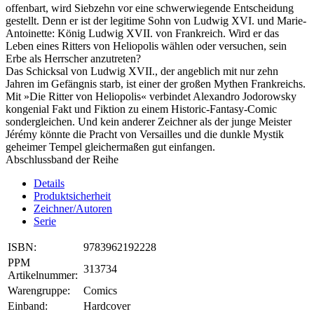
offenbart, wird Siebzehn vor eine schwerwiegende Entscheidung
gestellt. Denn er ist der legitime Sohn von Ludwig XVI. und Marie-
Antoinette: König Ludwig XVII. von Frankreich. Wird er das
Leben eines Ritters von Heliopolis wählen oder versuchen, sein
Erbe als Herrscher anzutreten?
Das Schicksal von Ludwig XVII., der angeblich mit nur zehn
Jahren im Gefängnis starb, ist einer der großen Mythen Frankreichs.
Mit »Die Ritter von Heliopolis« verbindet Alexandro Jodorowsky
kongenial Fakt und Fiktion zu einem Historic-Fantasy-Comic
sondergleichen. Und kein anderer Zeichner als der junge Meister
Jérémy könnte die Pracht von Versailles und die dunkle Mystik
geheimer Tempel gleichermaßen gut einfangen.
Abschlussband der Reihe
Details
Produktsicherheit
Zeichner/Autoren
Serie
ISBN:
9783962192228
PPM
313734
Artikelnummer:
Warengruppe:
Comics
Einband:
Hardcover