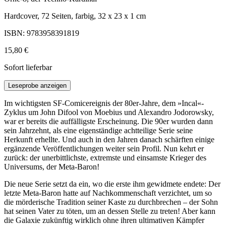
Hardcover, 72 Seiten, farbig, 32 x 23 x 1 cm
ISBN: 9783958391819
15,80 €
Sofort lieferbar
Leseprobe anzeigen
Im wichtigsten SF-Comicereignis der 80er-Jahre, dem »Incal«-
Zyklus um John Difool von Moebius und Alexandro Jodorowsky,
war er bereits die auffälligste Erscheinung. Die 90er wurden dann
sein Jahrzehnt, als eine eigenständige achtteilige Serie seine
Herkunft erhellte. Und auch in den Jahren danach schärften einige
ergänzende Veröffentlichungen weiter sein Profil. Nun kehrt er
zurück: der unerbittlichste, extremste und einsamste Krieger des
Universums, der Meta-Baron!
Die neue Serie setzt da ein, wo die erste ihm gewidmete endete: Der
letzte Meta-Baron hatte auf Nachkommenschaft verzichtet, um so
die mörderische Tradition seiner Kaste zu durchbrechen – der Sohn
hat seinen Vater zu töten, um an dessen Stelle zu treten! Aber kann
die Galaxie zukünftig wirklich ohne ihren ultimativen Kämpfer