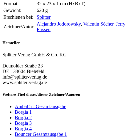
Format:
32 x 23 x 1 cm (HxBxT)
Gewicht:
620 g
Erschienen bei:
Splitter
Alejandro Jodorowsky
,
Valentin Sécher
,
Jerry
Zeichner/Autor:
Frissen
Hersteller
Splitter Verlag GmbH & Co. KG
Detmolder Straße 23
DE - 33604 Bielefeld
info@splitter-verlag.de
www.splitter-verlag.de
Weitere Titel dieses/dieser Zeichner/Autoren
Anibal 5 - Gesamtausgabe
Borgia 1
Borgia 2
Borgia 3
Borgia 4
Bouncer Gesamtausgabe 1