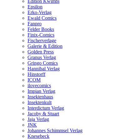
Edition Kwimbi
Epsilon
Erko-Verlag
Ewald Comics
Fanpro
Felder Books
Finix-Comics
Fischerverlage
Galerie & Edition
Golden Press
Granus Verlag
Gringo Comics
Hannibal Verlag
Hinstorff
ICOM
ilovecomics
Impian Verlag
Insektenhaus
Insektenkult
Interdictum Verlag
Jacoby & Stuart
Jaja Verlag
JNK
Johannes Schimmsel Verlag
Knesebeck