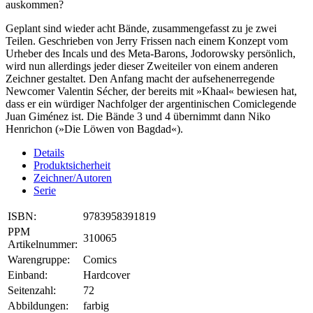
auskommen?
Geplant sind wieder acht Bände, zusammengefasst zu je zwei
Teilen. Geschrieben von Jerry Frissen nach einem Konzept vom
Urheber des Incals und des Meta-Barons, Jodorowsky persönlich,
wird nun allerdings jeder dieser Zweiteiler von einem anderen
Zeichner gestaltet. Den Anfang macht der aufsehenerregende
Newcomer Valentin Sécher, der bereits mit »Khaal« bewiesen hat,
dass er ein würdiger Nachfolger der argentinischen Comiclegende
Juan Giménez ist. Die Bände 3 und 4 übernimmt dann Niko
Henrichon (»Die Löwen von Bagdad«).
Details
Produktsicherheit
Zeichner/Autoren
Serie
ISBN:
9783958391819
PPM
310065
Artikelnummer:
Warengruppe:
Comics
Einband:
Hardcover
Seitenzahl:
72
Abbildungen:
farbig