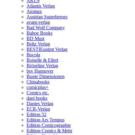
ART:9
Atlantis Verlag
Atomax
Austrian Superheroes
avant-verlag
Bad Wolf Company
Bahoe Books
BD Must
Beltz Verlag
BESTIEunlmt Verlag
Bocola
Boiselle & Ellert
Bröseline Verlag
bsv Hannover
Bunte Dimensionen
Chinabooks
comicplus+
Comics etc.
dani books
Dantes Verlag
ECR-Verlag
Edition 52
Edition Ars Tempus
Edition Comicographie
Edition Comics & Mehr