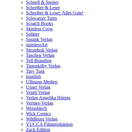
Schnell & Steiner
Schreiber & Leser
Schreiber & Leser: Alles Gute!
Schwarzer Turm
Scratch Books
Skinless Crow
Splitter
Squink Verlag
stainlessArt
Stromboli Verlag
Taschen Verlag
Tell Branding
Tintenkilby Verlag
Tiny Tusk
toonfish
Ullmann Medien
Unser Verlag
Ventil Verlag
Verlag Angelika Hörnig
Vermes-Verlag
Weissblech
Wick Comics
Wildfeuer Verlag
YUCCA Filmproduktion
Zack Edition