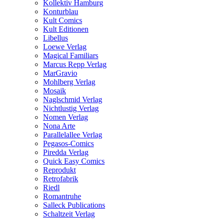
Kollektiv Hamburg
Konturblau
Kult Comics
Kult Editionen
Libellus
Loewe Verlag
Magical Familiars
Marcus Repp Verlag
MarGravio
Mohlberg Verlag
Mosaik
Naglschmid Verlag
Nichtlustig Verlag
Nomen Verlag
Nona Arte
Parallelallee Verlag
Pegasos-Comics
Piredda Verlag
Quick Easy Comics
Reprodukt
Retrofabrik
Riedl
Romantruhe
Salleck Publications
Schaltzeit Verlag