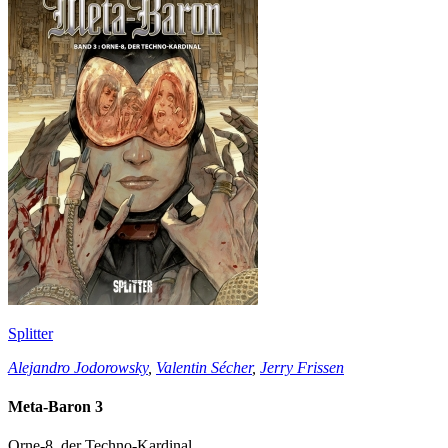
Splitter
Alejandro Jodorowsky
,
Valentin Sécher
,
Jerry Frissen
Meta-Baron 3
Orne-8, der Techno-Kardinal