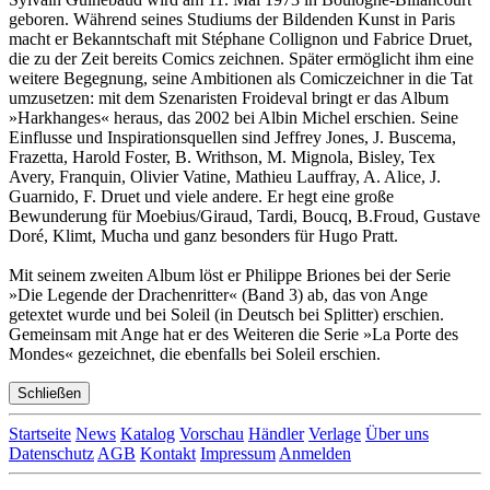
geboren. Während seines Studiums der Bildenden Kunst in Paris
macht er Bekanntschaft mit Stéphane Collignon und Fabrice Druet,
die zu der Zeit bereits Comics zeichnen. Später ermöglicht ihm eine
weitere Begegnung, seine Ambitionen als Comiczeichner in die Tat
umzusetzen: mit dem Szenaristen Froideval bringt er das Album
»Harkhanges« heraus, das 2002 bei Albin Michel erschien. Seine
Einflusse und Inspirationsquellen sind Jeffrey Jones, J. Buscema,
Frazetta, Harold Foster, B. Writhson, M. Mignola, Bisley, Tex
Avery, Franquin, Olivier Vatine, Mathieu Lauffray, A. Alice, J.
Guarnido, F. Druet und viele andere. Er hegt eine große
Bewunderung für Moebius/Giraud, Tardi, Boucq, B.Froud, Gustave
Doré, Klimt, Mucha und ganz besonders für Hugo Pratt.
Mit seinem zweiten Album löst er Philippe Briones bei der Serie
»Die Legende der Drachenritter« (Band 3) ab, das von Ange
getextet wurde und bei Soleil (in Deutsch bei Splitter) erschien.
Gemeinsam mit Ange hat er des Weiteren die Serie »La Porte des
Mondes« gezeichnet, die ebenfalls bei Soleil erschien.
Schließen
Startseite
News
Katalog
Vorschau
Händler
Verlage
Über uns
Datenschutz
AGB
Kontakt
Impressum
Anmelden