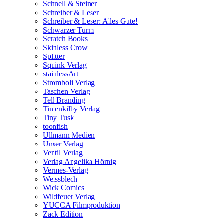
Schnell & Steiner
Schreiber & Leser
Schreiber & Leser: Alles Gute!
Schwarzer Turm
Scratch Books
Skinless Crow
Splitter
Squink Verlag
stainlessArt
Stromboli Verlag
Taschen Verlag
Tell Branding
Tintenkilby Verlag
Tiny Tusk
toonfish
Ullmann Medien
Unser Verlag
Ventil Verlag
Verlag Angelika Hörnig
Vermes-Verlag
Weissblech
Wick Comics
Wildfeuer Verlag
YUCCA Filmproduktion
Zack Edition