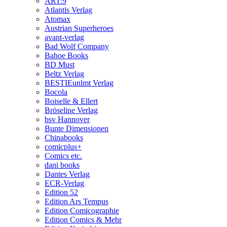
ART:9
Atlantis Verlag
Atomax
Austrian Superheroes
avant-verlag
Bad Wolf Company
Bahoe Books
BD Must
Beltz Verlag
BESTIEunlmt Verlag
Bocola
Boiselle & Ellert
Bröseline Verlag
bsv Hannover
Bunte Dimensionen
Chinabooks
comicplus+
Comics etc.
dani books
Dantes Verlag
ECR-Verlag
Edition 52
Edition Ars Tempus
Edition Comicographie
Edition Comics & Mehr