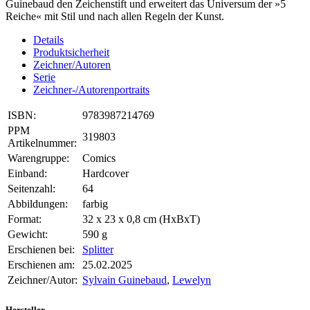
Guinebaud den Zeichenstift und erweitert das Universum der »5
Reiche« mit Stil und nach allen Regeln der Kunst.
Details
Produktsicherheit
Zeichner/Autoren
Serie
Zeichner-/Autorenportraits
ISBN:
9783987214769
PPM
319803
Artikelnummer:
Warengruppe:
Comics
Einband:
Hardcover
Seitenzahl:
64
Abbildungen:
farbig
Format:
32 x 23 x 0,8 cm (HxBxT)
Gewicht:
590 g
Erschienen bei:
Splitter
Erschienen am:
25.02.2025
Zeichner/Autor:
Sylvain Guinebaud
,
Lewelyn
Hersteller