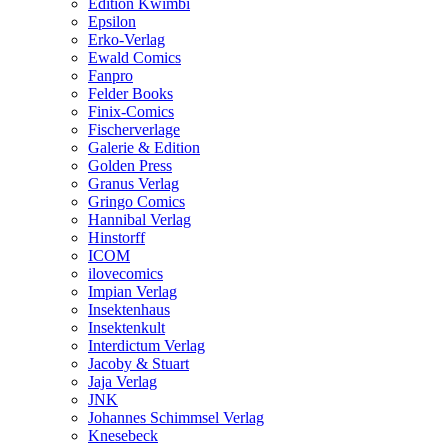
Edition Kwimbi
Epsilon
Erko-Verlag
Ewald Comics
Fanpro
Felder Books
Finix-Comics
Fischerverlage
Galerie & Edition
Golden Press
Granus Verlag
Gringo Comics
Hannibal Verlag
Hinstorff
ICOM
ilovecomics
Impian Verlag
Insektenhaus
Insektenkult
Interdictum Verlag
Jacoby & Stuart
Jaja Verlag
JNK
Johannes Schimmsel Verlag
Knesebeck