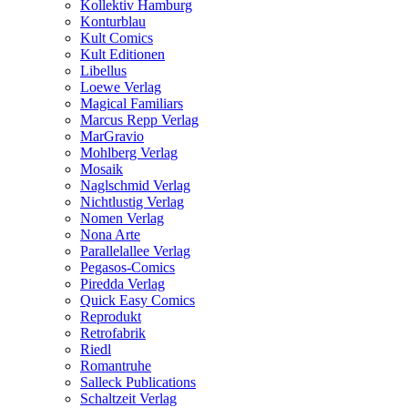
Kollektiv Hamburg
Konturblau
Kult Comics
Kult Editionen
Libellus
Loewe Verlag
Magical Familiars
Marcus Repp Verlag
MarGravio
Mohlberg Verlag
Mosaik
Naglschmid Verlag
Nichtlustig Verlag
Nomen Verlag
Nona Arte
Parallelallee Verlag
Pegasos-Comics
Piredda Verlag
Quick Easy Comics
Reprodukt
Retrofabrik
Riedl
Romantruhe
Salleck Publications
Schaltzeit Verlag