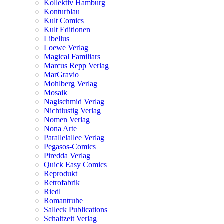
Kollektiv Hamburg
Konturblau
Kult Comics
Kult Editionen
Libellus
Loewe Verlag
Magical Familiars
Marcus Repp Verlag
MarGravio
Mohlberg Verlag
Mosaik
Naglschmid Verlag
Nichtlustig Verlag
Nomen Verlag
Nona Arte
Parallelallee Verlag
Pegasos-Comics
Piredda Verlag
Quick Easy Comics
Reprodukt
Retrofabrik
Riedl
Romantruhe
Salleck Publications
Schaltzeit Verlag