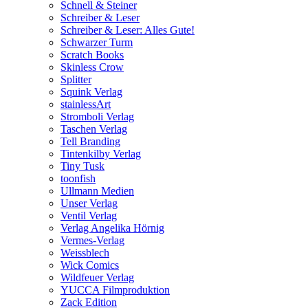
Schnell & Steiner
Schreiber & Leser
Schreiber & Leser: Alles Gute!
Schwarzer Turm
Scratch Books
Skinless Crow
Splitter
Squink Verlag
stainlessArt
Stromboli Verlag
Taschen Verlag
Tell Branding
Tintenkilby Verlag
Tiny Tusk
toonfish
Ullmann Medien
Unser Verlag
Ventil Verlag
Verlag Angelika Hörnig
Vermes-Verlag
Weissblech
Wick Comics
Wildfeuer Verlag
YUCCA Filmproduktion
Zack Edition