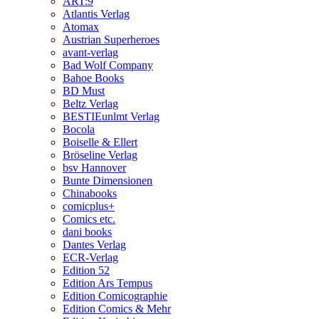
ART:9
Atlantis Verlag
Atomax
Austrian Superheroes
avant-verlag
Bad Wolf Company
Bahoe Books
BD Must
Beltz Verlag
BESTIEunlmt Verlag
Bocola
Boiselle & Ellert
Bröseline Verlag
bsv Hannover
Bunte Dimensionen
Chinabooks
comicplus+
Comics etc.
dani books
Dantes Verlag
ECR-Verlag
Edition 52
Edition Ars Tempus
Edition Comicographie
Edition Comics & Mehr