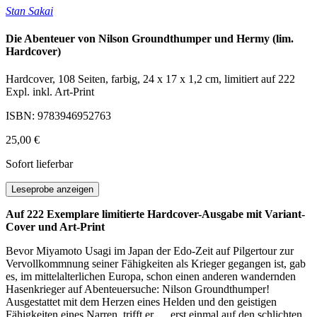
Stan Sakai
Die Abenteuer von Nilson Groundthumper und Hermy (lim.
Hardcover)
Hardcover, 108 Seiten, farbig, 24 x 17 x 1,2 cm, limitiert auf 222
Expl. inkl. Art-Print
ISBN: 9783946952763
25,00 €
Sofort lieferbar
Leseprobe anzeigen
Auf 222 Exemplare limitierte Hardcover-Ausgabe mit Variant-
Cover und Art-Print
Bevor Miyamoto Usagi im Japan der Edo-Zeit auf Pilgertour zur
Vervollkommnung seiner Fähigkeiten als Krieger gegangen ist, gab
es, im mittelalterlichen Europa, schon einen anderen wandernden
Hasenkrieger auf Abenteuersuche: Nilson Groundthumper!
Ausgestattet mit dem Herzen eines Helden und den geistigen
Fähigkeiten eines Narren, trifft er … erst einmal auf den schlichten,