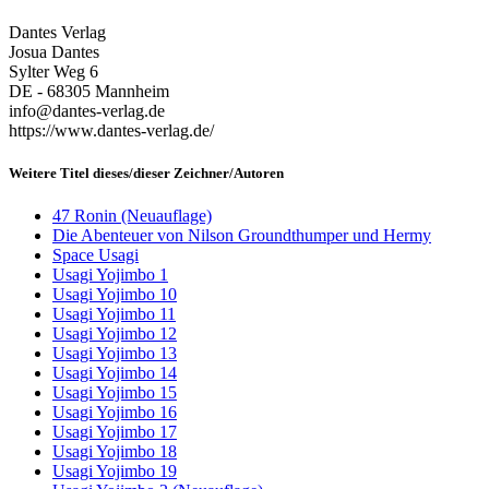
Dantes Verlag
Josua Dantes
Sylter Weg 6
DE - 68305 Mannheim
info@dantes-verlag.de
https://www.dantes-verlag.de/
Weitere Titel dieses/dieser Zeichner/Autoren
47 Ronin (Neuauflage)
Die Abenteuer von Nilson Groundthumper und Hermy
Space Usagi
Usagi Yojimbo 1
Usagi Yojimbo 10
Usagi Yojimbo 11
Usagi Yojimbo 12
Usagi Yojimbo 13
Usagi Yojimbo 14
Usagi Yojimbo 15
Usagi Yojimbo 16
Usagi Yojimbo 17
Usagi Yojimbo 18
Usagi Yojimbo 19