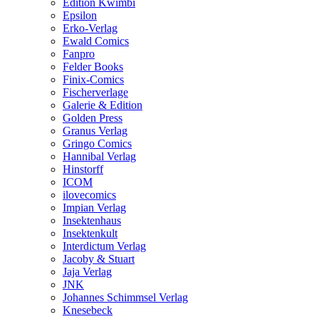
Edition Kwimbi
Epsilon
Erko-Verlag
Ewald Comics
Fanpro
Felder Books
Finix-Comics
Fischerverlage
Galerie & Edition
Golden Press
Granus Verlag
Gringo Comics
Hannibal Verlag
Hinstorff
ICOM
ilovecomics
Impian Verlag
Insektenhaus
Insektenkult
Interdictum Verlag
Jacoby & Stuart
Jaja Verlag
JNK
Johannes Schimmsel Verlag
Knesebeck