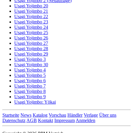
Usagi Yojimbo 2 (Neuauflage)
Usagi Yojimbo 20
Usagi Yojimbo 21
Usagi Yojimbo 22
Usagi Yojimbo 23
Usagi Yojimbo 24
Usagi Yojimbo 25
Usagi Yojimbo 26
Usagi Yojimbo 27
Usagi Yojimbo 28
Usagi Yojimbo 29
Usagi Yojimbo 3
Usagi Yojimbo 30
Usagi Yojimbo 4
Usagi Yojimbo 5
Usagi Yojimbo 6
Usagi Yojimbo 7
Usagi Yojimbo 8
Usagi Yojimbo 9
Usagi Yojimbo: Yōkai
Startseite
News
Katalog
Vorschau
Händler
Verlage
Über uns
Datenschutz
AGB
Kontakt
Impressum
Anmelden