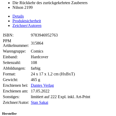
Die Rückkehr des zurückgekehrten Zauberers
Nilson 2199
Details
Produktsicherheit
Zeichner/Autoren
ISBN:
9783946952763
PPM
315864
Artikelnummer:
Warengruppe:
Comics
Einband:
Hardcover
Seitenzahl:
108
Abbildungen:
farbig
Format:
24 x 17 x 1,2 cm (HxBxT)
Gewicht:
465 g
Erschienen bei:
Dantes Verlag
Erschienen am:
17.05.2022
Sonstiges:
limitiert auf 222 Expl. inkl. Art-Print
Zeichner/Autor:
Stan Sakai
Hersteller