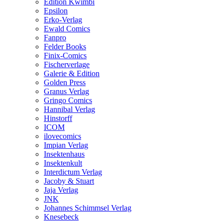
Edition Kwimbi
Epsilon
Erko-Verlag
Ewald Comics
Fanpro
Felder Books
Finix-Comics
Fischerverlage
Galerie & Edition
Golden Press
Granus Verlag
Gringo Comics
Hannibal Verlag
Hinstorff
ICOM
ilovecomics
Impian Verlag
Insektenhaus
Insektenkult
Interdictum Verlag
Jacoby & Stuart
Jaja Verlag
JNK
Johannes Schimmsel Verlag
Knesebeck