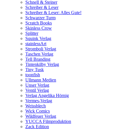
Schnell & Steiner
Schreiber & Leser
Schreiber & Leser: Alles Gute!
Schwarzer Turm
Scratch Books
Skinless Crow
Splitter
Squink Verlag
stainlessArt
Stromboli Verlag
Taschen Verlag
Tell Branding
Tintenkilby Verlag
Tiny Tusk
toonfish
Ullmann Medien
Unser Verlag
Ventil Verlag
Verlag Angelika Hörnig
Vermes-Verlag
Weissblech
Wick Comics
Wildfeuer Verlag
YUCCA Filmproduktion
Zack Edition