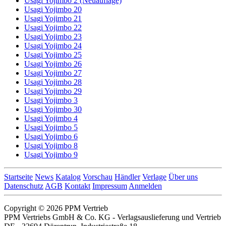
Usagi Yojimbo 2 (Neuauflage)
Usagi Yojimbo 20
Usagi Yojimbo 21
Usagi Yojimbo 22
Usagi Yojimbo 23
Usagi Yojimbo 24
Usagi Yojimbo 25
Usagi Yojimbo 26
Usagi Yojimbo 27
Usagi Yojimbo 28
Usagi Yojimbo 29
Usagi Yojimbo 3
Usagi Yojimbo 30
Usagi Yojimbo 4
Usagi Yojimbo 5
Usagi Yojimbo 6
Usagi Yojimbo 8
Usagi Yojimbo 9
Startseite
News
Katalog
Vorschau
Händler
Verlage
Über uns
Datenschutz
AGB
Kontakt
Impressum
Anmelden
Copyright © 2026 PPM Vertrieb
PPM Vertriebs GmbH & Co. KG - Verlagsauslieferung und Vertrieb