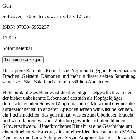
Gen
Softcover, 176 Seiten, s/w, 25 x 17 x 1,5 cm
ISBN: 9783946952237
17,95 €
Sofort lieferbar
Leseprobe anzeigen
Der tapfere Rammler-Ronin Usagi Yojimbo begegnet Fledermäusen,
Drachen, Geistern, Dämonen und mehr in dieser siebten Sammlung
seiner von Stan Sakai meisterhaft erzählten Abenteuer.
Höhepunkt dieses Bandes ist die dreiteilige Titelgeschichte, in der
der bisher unbekannte Lebenslauf des sich als Kopfgeldjäger
durchschlagenden Schwertkämpfernashorns Murakami Gennosuke
aufgezeichnet ist. In anderen Episoden lernen wir Kitsune kennen,
ein Fuchsmädchen, das gelernt hat, was es zum Überleben braucht,
und wir erfahren, was aus Zato-Ino geworden ist, dem blinden
Schwertschwein. „Unterbrochenes Ritual“ ist eine Geschichte um
einen rituellen Selbstmord, die auf einer Idee des legendären MAD-
Zeichners und Groo-Schöpfers Sergio Aragonés basiert – der auch