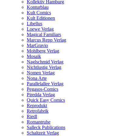
Kollektiv Hamburg
Konturblau
Kult Comics
Kult Editionen
Libellus
Loewe Verlag
Magical Familiars
Marcus Repp Verlag
MarGravio
Mohlberg Verlag
Mosaik
Naglschmid Verlag
Nichtlustig Verlag
Nomen Verlag
Nona Arte
Parallelallee Verlag
Pegasos-Comics
Piredda Verlag
Quick Easy Comics
Reprodukt
Retrofabrik
Riedl
Romantruhe
Salleck Publications
Schaltzeit Verlag