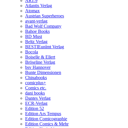
ART:9
Atlantis Verlag
Atomax
Austrian Superheroes
avant-verlag
Bad Wolf Company
Bahoe Books
BD Must
Beltz Verlag
BESTIEunlmt Verlag
Bocola
Boiselle & Ellert
Bröseline Verlag
bsv Hannover
Bunte Dimensionen
Chinabooks
comicplus+
Comics etc.
dani books
Dantes Verlag
ECR-Verlag
Edition 52
Edition Ars Tempus
Edition Comicographie
Edition Comics & Mehr