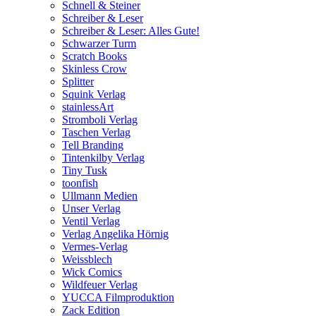
Schnell & Steiner
Schreiber & Leser
Schreiber & Leser: Alles Gute!
Schwarzer Turm
Scratch Books
Skinless Crow
Splitter
Squink Verlag
stainlessArt
Stromboli Verlag
Taschen Verlag
Tell Branding
Tintenkilby Verlag
Tiny Tusk
toonfish
Ullmann Medien
Unser Verlag
Ventil Verlag
Verlag Angelika Hörnig
Vermes-Verlag
Weissblech
Wick Comics
Wildfeuer Verlag
YUCCA Filmproduktion
Zack Edition