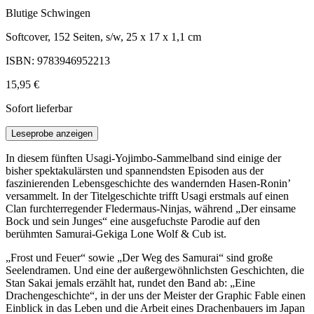
Blutige Schwingen
Softcover, 152 Seiten, s/w, 25 x 17 x 1,1 cm
ISBN: 9783946952213
15,95 €
Sofort lieferbar
Leseprobe anzeigen
In diesem fünften Usagi-Yojimbo-Sammelband sind einige der
bisher spektakulärsten und spannendsten Episoden aus der
faszinierenden Lebensgeschichte des wandernden Hasen-Ronin’
versammelt. In der Titelgeschichte trifft Usagi erstmals auf einen
Clan furchterregender Fledermaus-Ninjas, während „Der einsame
Bock und sein Junges“ eine ausgefuchste Parodie auf den
berühmten Samurai-Gekiga Lone Wolf & Cub ist.
„Frost und Feuer“ sowie „Der Weg des Samurai“ sind große
Seelendramen. Und eine der außergewöhnlichsten Geschichten, die
Stan Sakai jemals erzählt hat, rundet den Band ab: „Eine
Drachengeschichte“, in der uns der Meister der Graphic Fable einen
Einblick in das Leben und die Arbeit eines Drachenbauers im Japan