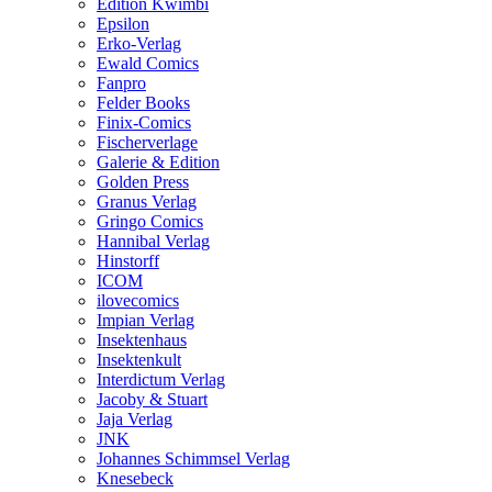
Edition Kwimbi
Epsilon
Erko-Verlag
Ewald Comics
Fanpro
Felder Books
Finix-Comics
Fischerverlage
Galerie & Edition
Golden Press
Granus Verlag
Gringo Comics
Hannibal Verlag
Hinstorff
ICOM
ilovecomics
Impian Verlag
Insektenhaus
Insektenkult
Interdictum Verlag
Jacoby & Stuart
Jaja Verlag
JNK
Johannes Schimmsel Verlag
Knesebeck