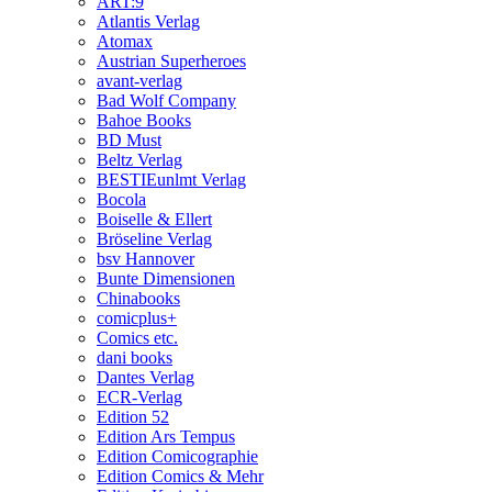
ART:9
Atlantis Verlag
Atomax
Austrian Superheroes
avant-verlag
Bad Wolf Company
Bahoe Books
BD Must
Beltz Verlag
BESTIEunlmt Verlag
Bocola
Boiselle & Ellert
Bröseline Verlag
bsv Hannover
Bunte Dimensionen
Chinabooks
comicplus+
Comics etc.
dani books
Dantes Verlag
ECR-Verlag
Edition 52
Edition Ars Tempus
Edition Comicographie
Edition Comics & Mehr