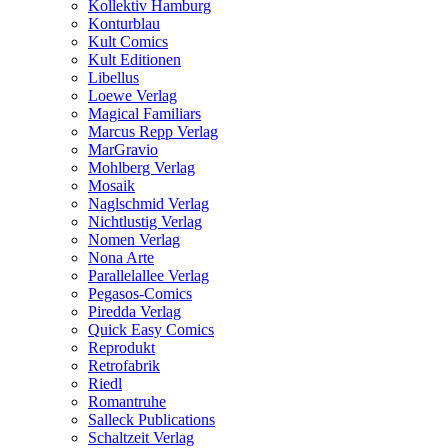
Kollektiv Hamburg
Konturblau
Kult Comics
Kult Editionen
Libellus
Loewe Verlag
Magical Familiars
Marcus Repp Verlag
MarGravio
Mohlberg Verlag
Mosaik
Naglschmid Verlag
Nichtlustig Verlag
Nomen Verlag
Nona Arte
Parallelallee Verlag
Pegasos-Comics
Piredda Verlag
Quick Easy Comics
Reprodukt
Retrofabrik
Riedl
Romantruhe
Salleck Publications
Schaltzeit Verlag