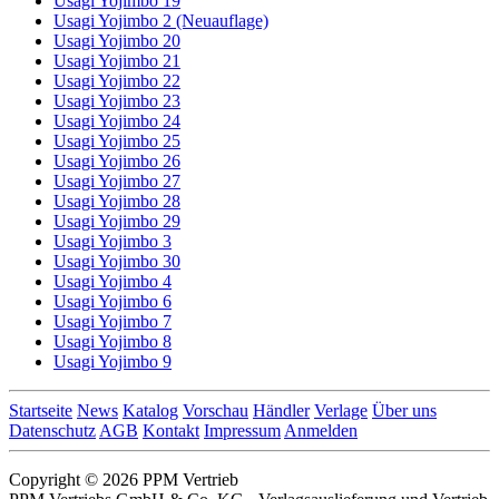
Usagi Yojimbo 19
Usagi Yojimbo 2 (Neuauflage)
Usagi Yojimbo 20
Usagi Yojimbo 21
Usagi Yojimbo 22
Usagi Yojimbo 23
Usagi Yojimbo 24
Usagi Yojimbo 25
Usagi Yojimbo 26
Usagi Yojimbo 27
Usagi Yojimbo 28
Usagi Yojimbo 29
Usagi Yojimbo 3
Usagi Yojimbo 30
Usagi Yojimbo 4
Usagi Yojimbo 6
Usagi Yojimbo 7
Usagi Yojimbo 8
Usagi Yojimbo 9
Startseite
News
Katalog
Vorschau
Händler
Verlage
Über uns
Datenschutz
AGB
Kontakt
Impressum
Anmelden
Copyright © 2026 PPM Vertrieb