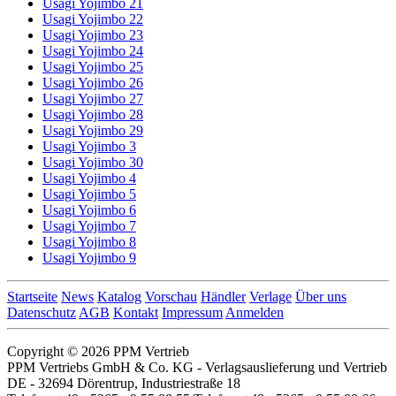
Usagi Yojimbo 21
Usagi Yojimbo 22
Usagi Yojimbo 23
Usagi Yojimbo 24
Usagi Yojimbo 25
Usagi Yojimbo 26
Usagi Yojimbo 27
Usagi Yojimbo 28
Usagi Yojimbo 29
Usagi Yojimbo 3
Usagi Yojimbo 30
Usagi Yojimbo 4
Usagi Yojimbo 5
Usagi Yojimbo 6
Usagi Yojimbo 7
Usagi Yojimbo 8
Usagi Yojimbo 9
Startseite
News
Katalog
Vorschau
Händler
Verlage
Über uns
Datenschutz
AGB
Kontakt
Impressum
Anmelden
Copyright © 2026 PPM Vertrieb
PPM Vertriebs GmbH & Co. KG - Verlagsauslieferung und Vertrieb
DE - 32694 Dörentrup, Industriestraße 18