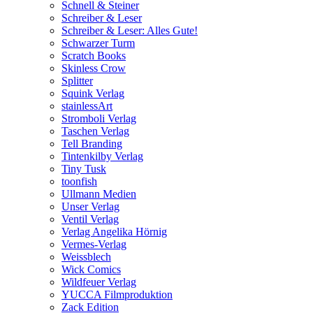
Schnell & Steiner
Schreiber & Leser
Schreiber & Leser: Alles Gute!
Schwarzer Turm
Scratch Books
Skinless Crow
Splitter
Squink Verlag
stainlessArt
Stromboli Verlag
Taschen Verlag
Tell Branding
Tintenkilby Verlag
Tiny Tusk
toonfish
Ullmann Medien
Unser Verlag
Ventil Verlag
Verlag Angelika Hörnig
Vermes-Verlag
Weissblech
Wick Comics
Wildfeuer Verlag
YUCCA Filmproduktion
Zack Edition