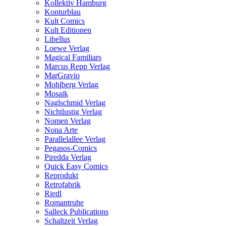
Kollektiv Hamburg
Konturblau
Kult Comics
Kult Editionen
Libellus
Loewe Verlag
Magical Familiars
Marcus Repp Verlag
MarGravio
Mohlberg Verlag
Mosaik
Naglschmid Verlag
Nichtlustig Verlag
Nomen Verlag
Nona Arte
Parallelallee Verlag
Pegasos-Comics
Piredda Verlag
Quick Easy Comics
Reprodukt
Retrofabrik
Riedl
Romantruhe
Salleck Publications
Schaltzeit Verlag