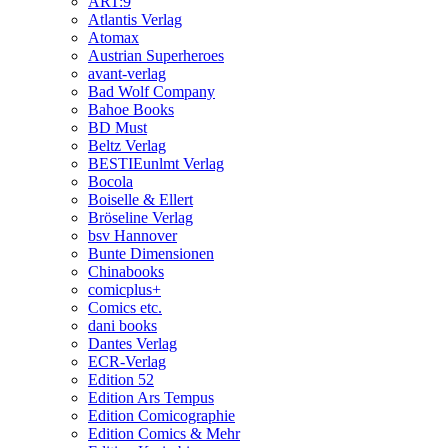
ART:9
Atlantis Verlag
Atomax
Austrian Superheroes
avant-verlag
Bad Wolf Company
Bahoe Books
BD Must
Beltz Verlag
BESTIEunlmt Verlag
Bocola
Boiselle & Ellert
Bröseline Verlag
bsv Hannover
Bunte Dimensionen
Chinabooks
comicplus+
Comics etc.
dani books
Dantes Verlag
ECR-Verlag
Edition 52
Edition Ars Tempus
Edition Comicographie
Edition Comics & Mehr