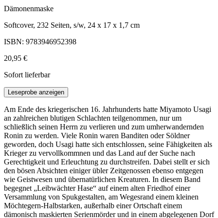
Dämonenmaske
Softcover, 232 Seiten, s/w, 24 x 17 x 1,7 cm
ISBN: 9783946952398
20,95 €
Sofort lieferbar
Leseprobe anzeigen
Am Ende des kriegerischen 16. Jahrhunderts hatte Miyamoto Usagi
an zahlreichen blutigen Schlachten teilgenommen, nur um
schließlich seinen Herrn zu verlieren und zum umherwandernden
Ronin zu werden. Viele Ronin waren Banditen oder Söldner
geworden, doch Usagi hatte sich entschlossen, seine Fähigkeiten als
Krieger zu vervollkommnen und das Land auf der Suche nach
Gerechtigkeit und Erleuchtung zu durchstreifen. Dabei stellt er sich
den bösen Absichten einiger übler Zeitgenossen ebenso entgegen
wie Geistwesen und übernatürlichen Kreaturen. In diesem Band
begegnet „Leibwächter Hase“ auf einem alten Friedhof einer
Versammlung von Spukgestalten, am Wegesrand einem kleinen
Möchtegern-Halbstarken, außerhalb einer Ortschaft einem
dämonisch maskierten Serienmörder und in einem abgelegenen Dorf