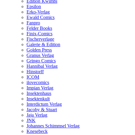
Edition Kwimbi
Epsilon
Erko-Verlag
Ewald Comics
Fanpro
Felder Books
Finix-Comics
Fischerverlage
Galerie & Edition
Golden Press
Granus Verlag
Gringo Comics
Hannibal Verlag
Hinstorff
ICOM
ilovecomics
Impian Verlag
Insektenhaus
Insektenkult
Interdictum Verlag
Jacoby & Stuart
Jaja Verlag
JNK
Johannes Schimmsel Verlag
Knesebeck