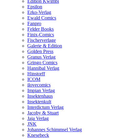
Edition Kwimbi
Epsilon
Erko-Verlag
Ewald Comics
Fanpro
Felder Books
Finix-Comics
Fischerverlage
Galerie & Edition
Golden Press
Granus Verlag
Gringo Comics
Hannibal Verlag
Hinstorff
ICOM
ilovecomics
Impian Verlag
Insektenhaus
Insektenkult
Interdictum Verlag
Jacoby & Stuart
Jaja Verlag
JNK
Johannes Schimmsel Verlag
Knesebeck