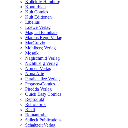
Kollektiv Hamburg
Konturblau
Kult Comics
Kult Editionen
Libellus
Loewe Verlag
Magical Familiars
Marcus Repp Verlag
MarGravio
Mohlberg Verlag
Mosaik
Naglschmid Verlag
Nichtlustig Verlag
Nomen Verlag
Nona Arte
Parallelallee Verlag
Pegasos-Comics
Piredda Verlag
Quick Easy Comics
Reprodukt
Retrofabrik
Riedl
Romantruhe
Salleck Publications
Schaltzeit Verlag