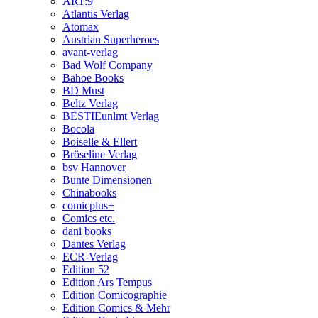
ART:9
Atlantis Verlag
Atomax
Austrian Superheroes
avant-verlag
Bad Wolf Company
Bahoe Books
BD Must
Beltz Verlag
BESTIEunlmt Verlag
Bocola
Boiselle & Ellert
Bröseline Verlag
bsv Hannover
Bunte Dimensionen
Chinabooks
comicplus+
Comics etc.
dani books
Dantes Verlag
ECR-Verlag
Edition 52
Edition Ars Tempus
Edition Comicographie
Edition Comics & Mehr