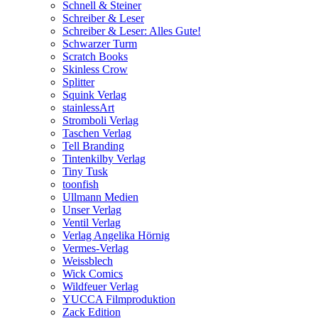
Schnell & Steiner
Schreiber & Leser
Schreiber & Leser: Alles Gute!
Schwarzer Turm
Scratch Books
Skinless Crow
Splitter
Squink Verlag
stainlessArt
Stromboli Verlag
Taschen Verlag
Tell Branding
Tintenkilby Verlag
Tiny Tusk
toonfish
Ullmann Medien
Unser Verlag
Ventil Verlag
Verlag Angelika Hörnig
Vermes-Verlag
Weissblech
Wick Comics
Wildfeuer Verlag
YUCCA Filmproduktion
Zack Edition