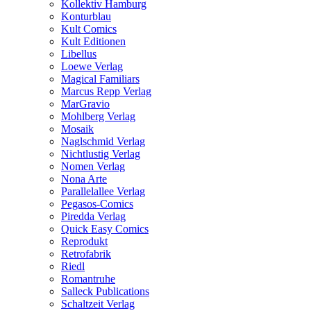
Kollektiv Hamburg
Konturblau
Kult Comics
Kult Editionen
Libellus
Loewe Verlag
Magical Familiars
Marcus Repp Verlag
MarGravio
Mohlberg Verlag
Mosaik
Naglschmid Verlag
Nichtlustig Verlag
Nomen Verlag
Nona Arte
Parallelallee Verlag
Pegasos-Comics
Piredda Verlag
Quick Easy Comics
Reprodukt
Retrofabrik
Riedl
Romantruhe
Salleck Publications
Schaltzeit Verlag