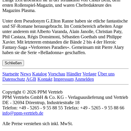
ersten Rollenspiel-Magazin, und waren Chefredakteure des
Magazins Plasma.
Unter dem Pseudonym G.Elton Ranne haben sie etliche fantastische
und SF-Romane herausgebracht. Im Comicbereich arbeiten Ange
unter anderem mit Alberto Varanda, Alain Janolle, Christian Paty,
Phil Castaza, Régis Donsimoni, Sébastien Goethals und Philippe
Xavier. Mit letzterem entstanden die Bände 2 bis 4 der Heroic
Fantasy-Saga »Verlorenes Paradies«. Gemeinsam mit Pierre Alary
haben sie die Serie »Belladonna« geschaffen.
Schließen
Startseite
News
Katalog
Vorschau
Händler
Verlage
Über uns
Datenschutz
AGB
Kontakt
Impressum
Anmelden
Copyright © 2026 PPM Vertrieb
PPM Vertriebs GmbH & Co. KG - Verlagsauslieferung und Vertrieb
DE - 32694 Dörentrup, Industriestraße 18
Telefon: +49 - 5265 - 9 55 88 55 Telefax: +49 - 5265 - 9 55 88 66
info@ppm-vertrieb.de
Alle Preise verstehen sich inkl. MwSt.