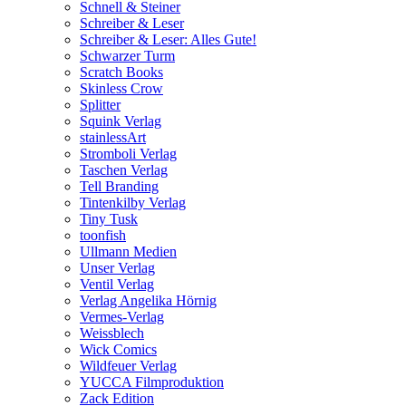
Schnell & Steiner
Schreiber & Leser
Schreiber & Leser: Alles Gute!
Schwarzer Turm
Scratch Books
Skinless Crow
Splitter
Squink Verlag
stainlessArt
Stromboli Verlag
Taschen Verlag
Tell Branding
Tintenkilby Verlag
Tiny Tusk
toonfish
Ullmann Medien
Unser Verlag
Ventil Verlag
Verlag Angelika Hörnig
Vermes-Verlag
Weissblech
Wick Comics
Wildfeuer Verlag
YUCCA Filmproduktion
Zack Edition