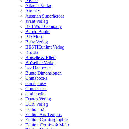
ART:9
Atlantis Verlag
Atomax
Austrian Superheroes
avant-verlag
Bad Wolf Company
Bahoe Books
BD Must
Beltz Verlag
BESTIEunlmt Verlag
Bocola
Boiselle & Ellert
Bröseline Verlag
bsv Hannover
Bunte Dimensionen
Chinabooks
comicplus+
Comics etc.
dani books
Dantes Verlag
ECR-Verlag
Edition 52
Edition Ars Tempus
Edition Comicographie
Edition Comics & Mehr