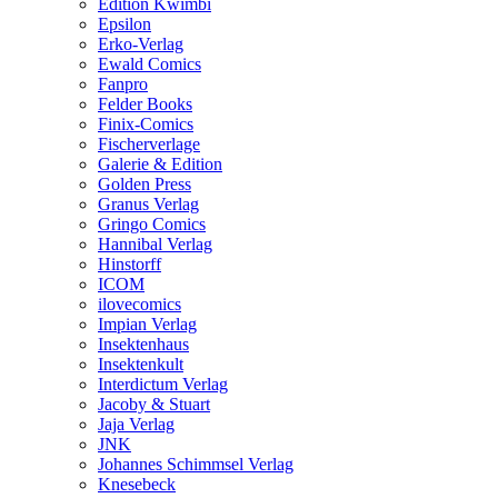
Edition Kwimbi
Epsilon
Erko-Verlag
Ewald Comics
Fanpro
Felder Books
Finix-Comics
Fischerverlage
Galerie & Edition
Golden Press
Granus Verlag
Gringo Comics
Hannibal Verlag
Hinstorff
ICOM
ilovecomics
Impian Verlag
Insektenhaus
Insektenkult
Interdictum Verlag
Jacoby & Stuart
Jaja Verlag
JNK
Johannes Schimmsel Verlag
Knesebeck