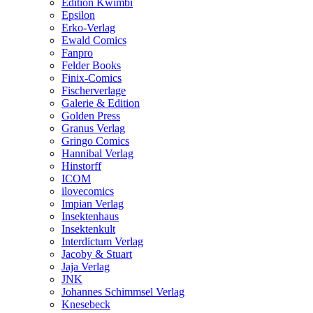
Edition Kwimbi
Epsilon
Erko-Verlag
Ewald Comics
Fanpro
Felder Books
Finix-Comics
Fischerverlage
Galerie & Edition
Golden Press
Granus Verlag
Gringo Comics
Hannibal Verlag
Hinstorff
ICOM
ilovecomics
Impian Verlag
Insektenhaus
Insektenkult
Interdictum Verlag
Jacoby & Stuart
Jaja Verlag
JNK
Johannes Schimmsel Verlag
Knesebeck