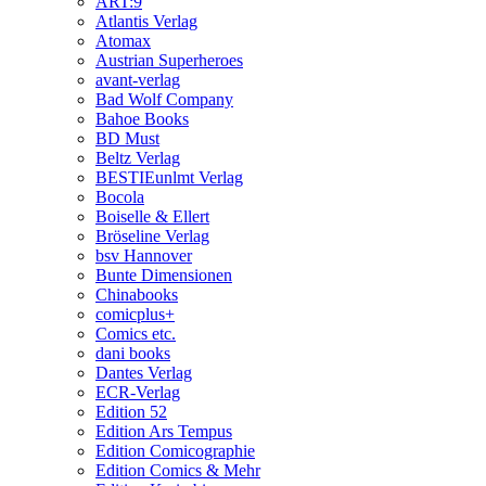
ART:9
Atlantis Verlag
Atomax
Austrian Superheroes
avant-verlag
Bad Wolf Company
Bahoe Books
BD Must
Beltz Verlag
BESTIEunlmt Verlag
Bocola
Boiselle & Ellert
Bröseline Verlag
bsv Hannover
Bunte Dimensionen
Chinabooks
comicplus+
Comics etc.
dani books
Dantes Verlag
ECR-Verlag
Edition 52
Edition Ars Tempus
Edition Comicographie
Edition Comics & Mehr