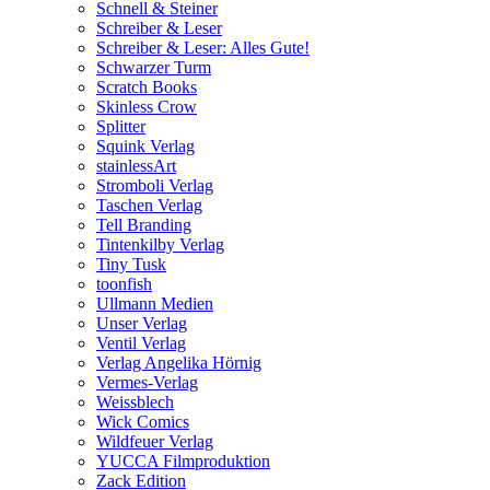
Schnell & Steiner
Schreiber & Leser
Schreiber & Leser: Alles Gute!
Schwarzer Turm
Scratch Books
Skinless Crow
Splitter
Squink Verlag
stainlessArt
Stromboli Verlag
Taschen Verlag
Tell Branding
Tintenkilby Verlag
Tiny Tusk
toonfish
Ullmann Medien
Unser Verlag
Ventil Verlag
Verlag Angelika Hörnig
Vermes-Verlag
Weissblech
Wick Comics
Wildfeuer Verlag
YUCCA Filmproduktion
Zack Edition