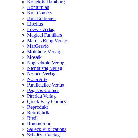
Kollektiv Hamburg
Konturblau
Kult Comics
Kult Editionen
Libellus
Loewe Verlag
Magical Familiars
Marcus Repp Verlag
MarGravio
Mohlberg Verlag
Mosaik
Naglschmid Verlag
Nichtlustig Verlag
Nomen Verlag
Nona Arte
Parallelallee Verlag
Pegasos-Comics
Piredda Verlag
Quick Easy Comics
Reprodukt
Retrofabrik
Riedl
Romantruhe
Salleck Publications
Schaltzeit Verlag