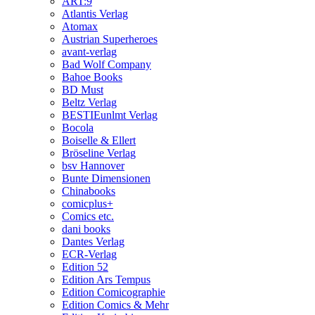
ART:9
Atlantis Verlag
Atomax
Austrian Superheroes
avant-verlag
Bad Wolf Company
Bahoe Books
BD Must
Beltz Verlag
BESTIEunlmt Verlag
Bocola
Boiselle & Ellert
Bröseline Verlag
bsv Hannover
Bunte Dimensionen
Chinabooks
comicplus+
Comics etc.
dani books
Dantes Verlag
ECR-Verlag
Edition 52
Edition Ars Tempus
Edition Comicographie
Edition Comics & Mehr