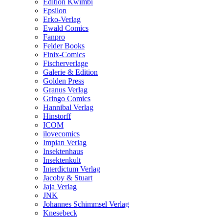
Edition Kwimbi
Epsilon
Erko-Verlag
Ewald Comics
Fanpro
Felder Books
Finix-Comics
Fischerverlage
Galerie & Edition
Golden Press
Granus Verlag
Gringo Comics
Hannibal Verlag
Hinstorff
ICOM
ilovecomics
Impian Verlag
Insektenhaus
Insektenkult
Interdictum Verlag
Jacoby & Stuart
Jaja Verlag
JNK
Johannes Schimmsel Verlag
Knesebeck