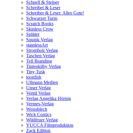
Schnell & Steiner
Schreiber & Leser
Schreiber & Leser: Alles Gute!
Schwarzer Turm
Scratch Books
Skinless Crow
Splitter
Squink Verlag
stainlessArt
Stromboli Verlag
Taschen Verlag
Tell Branding
Tintenkilby Verlag
Tiny Tusk
toonfish
Ullmann Medien
Unser Verlag
Ventil Verlag
Verlag Angelika Hörnig
Vermes-Verlag
Weissblech
Wick Comics
Wildfeuer Verlag
YUCCA Filmproduktion
Zack Edition