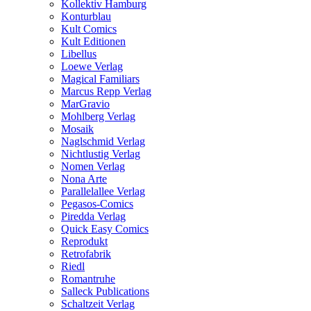
Kollektiv Hamburg
Konturblau
Kult Comics
Kult Editionen
Libellus
Loewe Verlag
Magical Familiars
Marcus Repp Verlag
MarGravio
Mohlberg Verlag
Mosaik
Naglschmid Verlag
Nichtlustig Verlag
Nomen Verlag
Nona Arte
Parallelallee Verlag
Pegasos-Comics
Piredda Verlag
Quick Easy Comics
Reprodukt
Retrofabrik
Riedl
Romantruhe
Salleck Publications
Schaltzeit Verlag