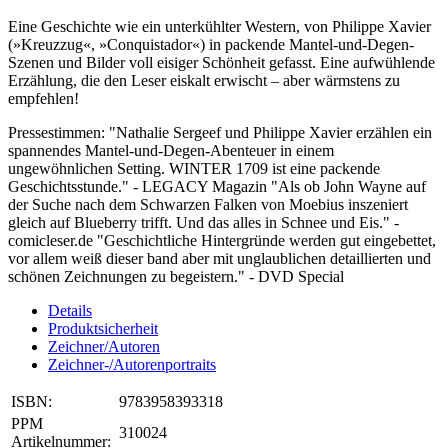
Eine Geschichte wie ein unterkühlter Western, von Philippe Xavier
(»Kreuzzug«, »Conquistador«) in packende Mantel-und-Degen-
Szenen und Bilder voll eisiger Schönheit gefasst. Eine aufwühlende
Erzählung, die den Leser eiskalt erwischt – aber wärmstens zu
empfehlen!
Pressestimmen: "Nathalie Sergeef und Philippe Xavier erzählen ein
spannendes Mantel-und-Degen-Abenteuer in einem
ungewöhnlichen Setting. WINTER 1709 ist eine packende
Geschichtsstunde." - LEGACY Magazin "Als ob John Wayne auf
der Suche nach dem Schwarzen Falken von Moebius inszeniert
gleich auf Blueberry trifft. Und das alles in Schnee und Eis." -
comicleser.de "Geschichtliche Hintergründe werden gut eingebettet,
vor allem weiß dieser band aber mit unglaublichen detaillierten und
schönen Zeichnungen zu begeistern." - DVD Special
Details
Produktsicherheit
Zeichner/Autoren
Zeichner-/Autorenportraits
ISBN:
9783958393318
PPM
310024
Artikelnummer: