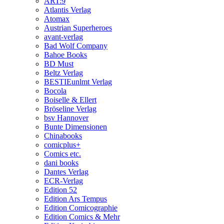
ART:9
Atlantis Verlag
Atomax
Austrian Superheroes
avant-verlag
Bad Wolf Company
Bahoe Books
BD Must
Beltz Verlag
BESTIEunlmt Verlag
Bocola
Boiselle & Ellert
Bröseline Verlag
bsv Hannover
Bunte Dimensionen
Chinabooks
comicplus+
Comics etc.
dani books
Dantes Verlag
ECR-Verlag
Edition 52
Edition Ars Tempus
Edition Comicographie
Edition Comics & Mehr