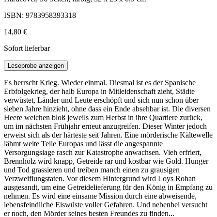
ISBN: 9783958393318
14,80 €
Sofort lieferbar
Leseprobe anzeigen
Es herrscht Krieg. Wieder einmal. Diesmal ist es der Spanische
Erbfolgekrieg, der halb Europa in Mitleidenschaft zieht, Städte
verwüstet, Länder und Leute erschöpft und sich nun schon über
sieben Jahre hinzieht, ohne dass ein Ende absehbar ist. Die diversen
Heere weichen bloß jeweils zum Herbst in ihre Quartiere zurück,
um im nächsten Frühjahr erneut anzugreifen. Dieser Winter jedoch
erweist sich als der härteste seit Jahren. Eine mörderische Kältewelle
lähmt weite Teile Europas und lässt die angespannte
Versorgungslage rasch zur Katastrophe anwachsen. Vieh erfriert,
Brennholz wird knapp, Getreide rar und kostbar wie Gold. Hunger
und Tod grassieren und treiben manch einen zu grausigen
Verzweiflungstaten. Vor diesem Hintergrund wird Loys Rohan
ausgesandt, um eine Getreidelieferung für den König in Empfang zu
nehmen. Es wird eine einsame Mission durch eine abweisende,
lebensfeindliche Eiswüste voller Gefahren. Und nebenbei versucht
er noch, den Mörder seines besten Freundes zu finden...