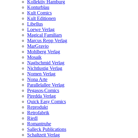
Kollektiv Hamburg
Konturblau
Kult Comics
Kult Editionen
Libellus
Loewe Verlag
Magical Familiars
Marcus Repp Verlag
MarGravio
Mohlberg Verlag
Mosaik
Naglschmid Verlag
Nichtlustig Verlag
Nomen Verlag
Nona Arte
Parallelallee Verlag
Pegasos-Comics
Piredda Verlag
Quick Easy Comics
Reprodukt
Retrofabrik
Riedl
Romantruhe
Salleck Publications
Schaltzeit Verlag