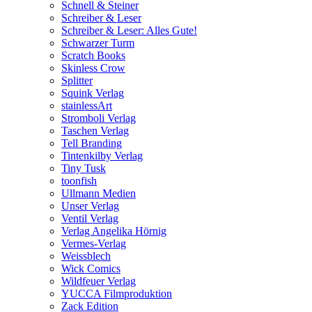
Schnell & Steiner
Schreiber & Leser
Schreiber & Leser: Alles Gute!
Schwarzer Turm
Scratch Books
Skinless Crow
Splitter
Squink Verlag
stainlessArt
Stromboli Verlag
Taschen Verlag
Tell Branding
Tintenkilby Verlag
Tiny Tusk
toonfish
Ullmann Medien
Unser Verlag
Ventil Verlag
Verlag Angelika Hörnig
Vermes-Verlag
Weissblech
Wick Comics
Wildfeuer Verlag
YUCCA Filmproduktion
Zack Edition