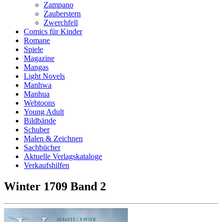
Zampano
Zauberstern
Zwerchfell
Comics für Kinder
Romane
Spiele
Magazine
Mangas
Light Novels
Manhwa
Manhua
Webtoons
Young Adult
Bildbände
Schuber
Malen & Zeichnen
Sachbücher
Aktuelle Verlagskataloge
Verkaufshilfen
Winter 1709 Band 2