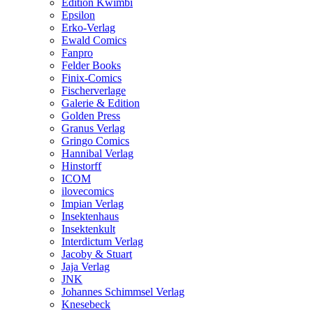
Edition Kwimbi
Epsilon
Erko-Verlag
Ewald Comics
Fanpro
Felder Books
Finix-Comics
Fischerverlage
Galerie & Edition
Golden Press
Granus Verlag
Gringo Comics
Hannibal Verlag
Hinstorff
ICOM
ilovecomics
Impian Verlag
Insektenhaus
Insektenkult
Interdictum Verlag
Jacoby & Stuart
Jaja Verlag
JNK
Johannes Schimmsel Verlag
Knesebeck