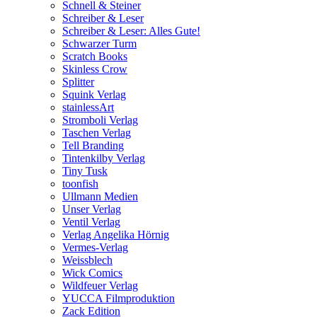
Schnell & Steiner
Schreiber & Leser
Schreiber & Leser: Alles Gute!
Schwarzer Turm
Scratch Books
Skinless Crow
Splitter
Squink Verlag
stainlessArt
Stromboli Verlag
Taschen Verlag
Tell Branding
Tintenkilby Verlag
Tiny Tusk
toonfish
Ullmann Medien
Unser Verlag
Ventil Verlag
Verlag Angelika Hörnig
Vermes-Verlag
Weissblech
Wick Comics
Wildfeuer Verlag
YUCCA Filmproduktion
Zack Edition