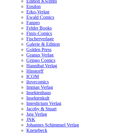
Edition Kwimbi
Epsilon
Erko-Verlag
Ewald Comics
Fanpro
Felder Books
Finix-Comics
Fischerverlage
Galerie & Edition
Golden Press
Granus Verlag
Gringo Comics
Hannibal Verlag
Hinstorff
ICOM
ilovecomics
Impian Verlag
Insektenhaus
Insektenkult
Interdictum Verlag
Jacoby & Stuart
Jaja Verlag
JNK
Johannes Schimmsel Verlag
Knesebeck