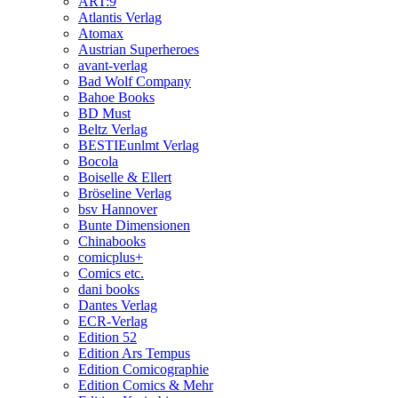
ART:9
Atlantis Verlag
Atomax
Austrian Superheroes
avant-verlag
Bad Wolf Company
Bahoe Books
BD Must
Beltz Verlag
BESTIEunlmt Verlag
Bocola
Boiselle & Ellert
Bröseline Verlag
bsv Hannover
Bunte Dimensionen
Chinabooks
comicplus+
Comics etc.
dani books
Dantes Verlag
ECR-Verlag
Edition 52
Edition Ars Tempus
Edition Comicographie
Edition Comics & Mehr