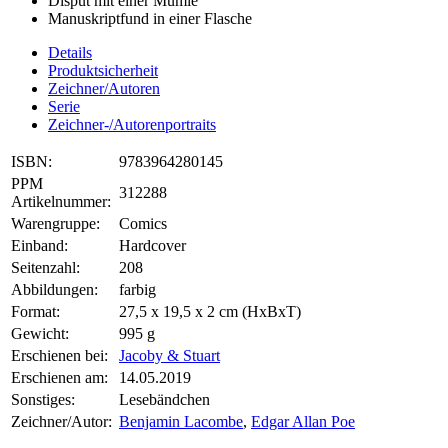
Disput mit einer Mumie
Manuskriptfund in einer Flasche
Details
Produktsicherheit
Zeichner/Autoren
Serie
Zeichner-/Autorenportraits
ISBN:
9783964280145
PPM
312288
Artikelnummer:
Warengruppe:
Comics
Einband:
Hardcover
Seitenzahl:
208
Abbildungen:
farbig
Format:
27,5 x 19,5 x 2 cm (HxBxT)
Gewicht:
995 g
Erschienen bei:
Jacoby & Stuart
Erschienen am:
14.05.2019
Sonstiges:
Lesebändchen
Zeichner/Autor:
Benjamin Lacombe
,
Edgar Allan Poe