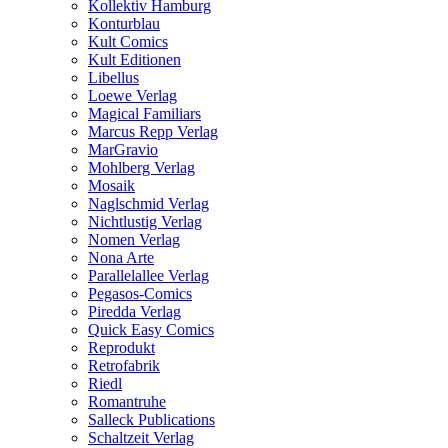
Kollektiv Hamburg
Konturblau
Kult Comics
Kult Editionen
Libellus
Loewe Verlag
Magical Familiars
Marcus Repp Verlag
MarGravio
Mohlberg Verlag
Mosaik
Naglschmid Verlag
Nichtlustig Verlag
Nomen Verlag
Nona Arte
Parallelallee Verlag
Pegasos-Comics
Piredda Verlag
Quick Easy Comics
Reprodukt
Retrofabrik
Riedl
Romantruhe
Salleck Publications
Schaltzeit Verlag