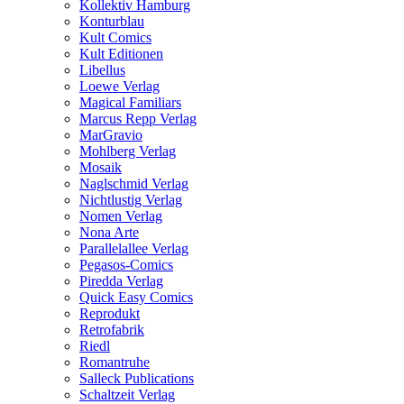
Kollektiv Hamburg
Konturblau
Kult Comics
Kult Editionen
Libellus
Loewe Verlag
Magical Familiars
Marcus Repp Verlag
MarGravio
Mohlberg Verlag
Mosaik
Naglschmid Verlag
Nichtlustig Verlag
Nomen Verlag
Nona Arte
Parallelallee Verlag
Pegasos-Comics
Piredda Verlag
Quick Easy Comics
Reprodukt
Retrofabrik
Riedl
Romantruhe
Salleck Publications
Schaltzeit Verlag