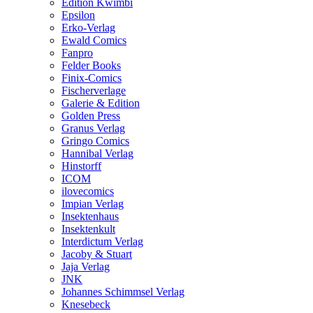
Edition Kwimbi
Epsilon
Erko-Verlag
Ewald Comics
Fanpro
Felder Books
Finix-Comics
Fischerverlage
Galerie & Edition
Golden Press
Granus Verlag
Gringo Comics
Hannibal Verlag
Hinstorff
ICOM
ilovecomics
Impian Verlag
Insektenhaus
Insektenkult
Interdictum Verlag
Jacoby & Stuart
Jaja Verlag
JNK
Johannes Schimmsel Verlag
Knesebeck