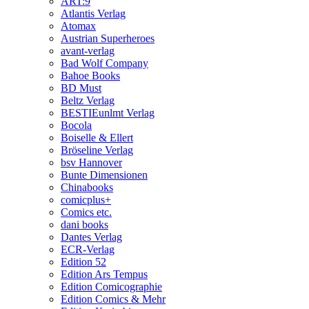
ART:9
Atlantis Verlag
Atomax
Austrian Superheroes
avant-verlag
Bad Wolf Company
Bahoe Books
BD Must
Beltz Verlag
BESTIEunlmt Verlag
Bocola
Boiselle & Ellert
Bröseline Verlag
bsv Hannover
Bunte Dimensionen
Chinabooks
comicplus+
Comics etc.
dani books
Dantes Verlag
ECR-Verlag
Edition 52
Edition Ars Tempus
Edition Comicographie
Edition Comics & Mehr