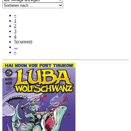
«
1
2
3
4
5
(current)
...
»