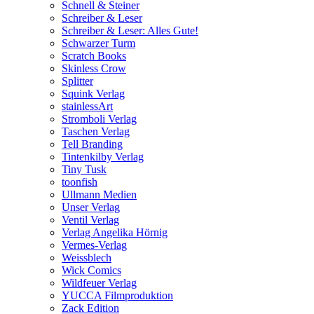
Schnell & Steiner
Schreiber & Leser
Schreiber & Leser: Alles Gute!
Schwarzer Turm
Scratch Books
Skinless Crow
Splitter
Squink Verlag
stainlessArt
Stromboli Verlag
Taschen Verlag
Tell Branding
Tintenkilby Verlag
Tiny Tusk
toonfish
Ullmann Medien
Unser Verlag
Ventil Verlag
Verlag Angelika Hörnig
Vermes-Verlag
Weissblech
Wick Comics
Wildfeuer Verlag
YUCCA Filmproduktion
Zack Edition