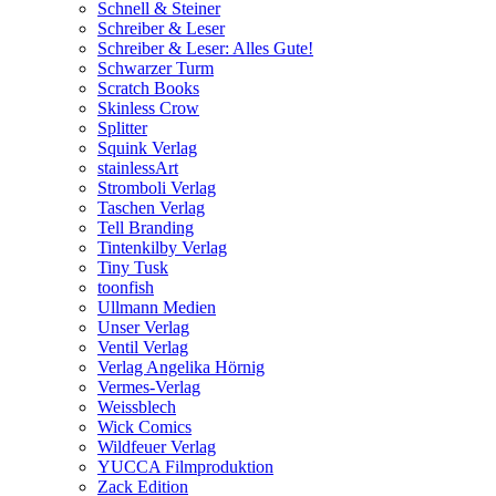
Schnell & Steiner
Schreiber & Leser
Schreiber & Leser: Alles Gute!
Schwarzer Turm
Scratch Books
Skinless Crow
Splitter
Squink Verlag
stainlessArt
Stromboli Verlag
Taschen Verlag
Tell Branding
Tintenkilby Verlag
Tiny Tusk
toonfish
Ullmann Medien
Unser Verlag
Ventil Verlag
Verlag Angelika Hörnig
Vermes-Verlag
Weissblech
Wick Comics
Wildfeuer Verlag
YUCCA Filmproduktion
Zack Edition