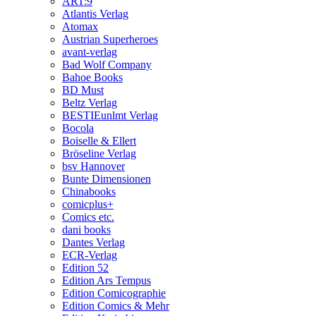
ART:9
Atlantis Verlag
Atomax
Austrian Superheroes
avant-verlag
Bad Wolf Company
Bahoe Books
BD Must
Beltz Verlag
BESTIEunlmt Verlag
Bocola
Boiselle & Ellert
Bröseline Verlag
bsv Hannover
Bunte Dimensionen
Chinabooks
comicplus+
Comics etc.
dani books
Dantes Verlag
ECR-Verlag
Edition 52
Edition Ars Tempus
Edition Comicographie
Edition Comics & Mehr