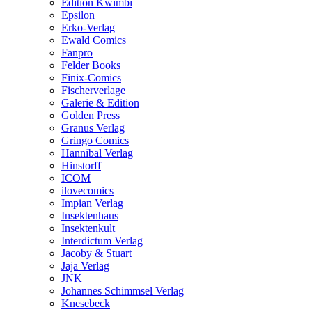
Edition Kwimbi
Epsilon
Erko-Verlag
Ewald Comics
Fanpro
Felder Books
Finix-Comics
Fischerverlage
Galerie & Edition
Golden Press
Granus Verlag
Gringo Comics
Hannibal Verlag
Hinstorff
ICOM
ilovecomics
Impian Verlag
Insektenhaus
Insektenkult
Interdictum Verlag
Jacoby & Stuart
Jaja Verlag
JNK
Johannes Schimmsel Verlag
Knesebeck