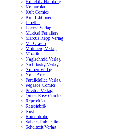
Kollektiv Hamburg
Konturblau
Kult Comics
Kult Editionen
Libellus
Loewe Verlag
Magical Familiars
Marcus Repp Verlag
MarGravio
Mohlberg Verlag
Mosaik
Naglschmid Verlag
Nichtlustig Verlag
Nomen Verlag
Nona Arte
Parallelallee Verlag
Pegasos-Comics
Piredda Verlag
Quick Easy Comics
Reprodukt
Retrofabrik
Riedl
Romantruhe
Salleck Publications
Schaltzeit Verlag