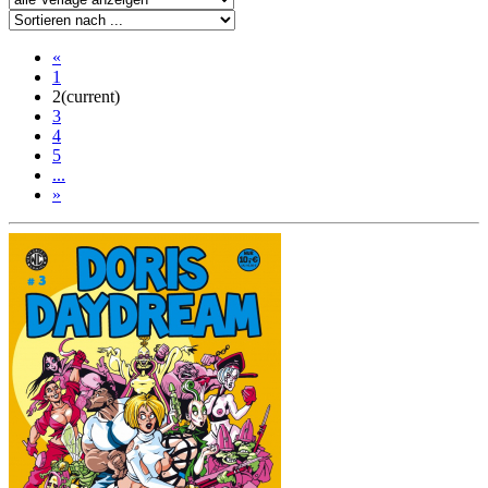
«
1
2
(current)
3
4
5
...
»