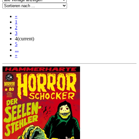
«
1
2
3
4
(current)
5
...
»