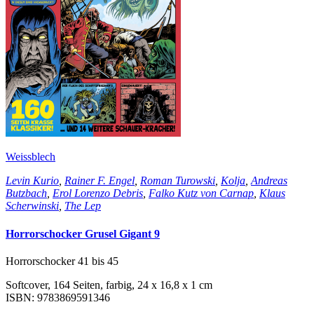
Weissblech
Levin Kurio
,
Rainer F. Engel
,
Roman Turowski
,
Kolja
,
Andreas
Butzbach
,
Erol Lorenzo Debris
,
Falko Kutz von Carnap
,
Klaus
Scherwinski
,
The Lep
Horrorschocker Grusel Gigant 9
Horrorschocker 41 bis 45
Softcover, 164 Seiten, farbig, 24 x 16,8 x 1 cm
ISBN: 9783869591346