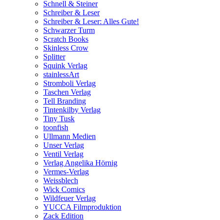
Schnell & Steiner
Schreiber & Leser
Schreiber & Leser: Alles Gute!
Schwarzer Turm
Scratch Books
Skinless Crow
Splitter
Squink Verlag
stainlessArt
Stromboli Verlag
Taschen Verlag
Tell Branding
Tintenkilby Verlag
Tiny Tusk
toonfish
Ullmann Medien
Unser Verlag
Ventil Verlag
Verlag Angelika Hörnig
Vermes-Verlag
Weissblech
Wick Comics
Wildfeuer Verlag
YUCCA Filmproduktion
Zack Edition