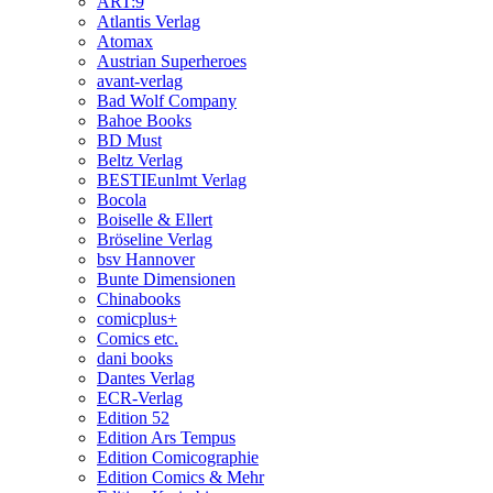
ART:9
Atlantis Verlag
Atomax
Austrian Superheroes
avant-verlag
Bad Wolf Company
Bahoe Books
BD Must
Beltz Verlag
BESTIEunlmt Verlag
Bocola
Boiselle & Ellert
Bröseline Verlag
bsv Hannover
Bunte Dimensionen
Chinabooks
comicplus+
Comics etc.
dani books
Dantes Verlag
ECR-Verlag
Edition 52
Edition Ars Tempus
Edition Comicographie
Edition Comics & Mehr