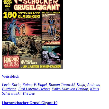
Weissblech
Levin Kurio
,
Rainer F. Engel
,
Roman Turowski
,
Kolja
,
Andreas
Butzbach
,
Erol Lorenzo Debris
,
Falko Kutz von Carnap
,
Klaus
Scherwinski
,
The Lep
Horrorschocker Grusel Gigant 10