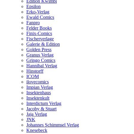
Edition Kwimbi
Epsilon
Erko-Verlag
Ewald Comics
Fanpro
Felder Books
Finix-Comics
Fischerverlage
Galerie & Edition
Golden Press
Granus Verlag
Gringo Comics
Hannibal Verlag
Hinstorff
ICOM
ilovecomics
Impian Verlag
Insektenhaus
Insektenkult
Interdictum Verlag
Jacoby & Stuart
Jaja Verlag
JNK
Johannes Schimmsel Verlag
Knesebeck