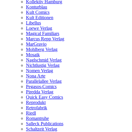
Kollektiv Hamburg
Konturblau
Kult Comics
Kult Editionen
Libellus
Loewe Verlag
Magical Familiars
Marcus Repp Verlag
MarGravio
Mohlberg Verlag
Mosaik
Naglschmid Verlag
Nichtlustig Verlag
Nomen Verlag
Nona Arte
Parallelallee Verlag
Pegasos-Comics
Piredda Verlag
Quick Easy Comics
Reprodukt
Retrofabrik
Riedl
Romantruhe
Salleck Publications
Schaltzeit Verlag