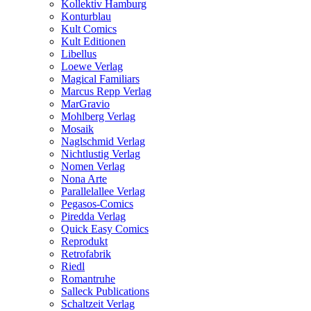
Kollektiv Hamburg
Konturblau
Kult Comics
Kult Editionen
Libellus
Loewe Verlag
Magical Familiars
Marcus Repp Verlag
MarGravio
Mohlberg Verlag
Mosaik
Naglschmid Verlag
Nichtlustig Verlag
Nomen Verlag
Nona Arte
Parallelallee Verlag
Pegasos-Comics
Piredda Verlag
Quick Easy Comics
Reprodukt
Retrofabrik
Riedl
Romantruhe
Salleck Publications
Schaltzeit Verlag