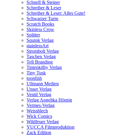
Schnell & Steiner
Schreiber & Leser
Schreiber & Leser: Alles Gute!
Schwarzer Turm
Scratch Books
Skinless Crow
Splitter
Squink Verlag
stainlessArt
Stromboli Verlag
Taschen Verlag
Tell Branding
Tintenkilby Verlag
Tiny Tusk
toonfish
Ullmann Medien
Unser Verlag
Ventil Verlag
Verlag Angelika Hörnig
Vermes-Verlag
Weissblech
Wick Comics
Wildfeuer Verlag
YUCCA Filmproduktion
Zack Edition