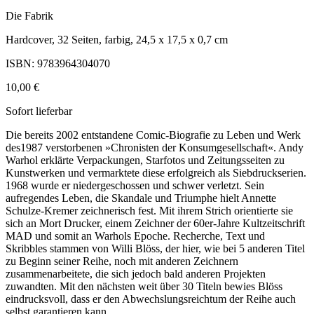
Die Fabrik
Hardcover, 32 Seiten, farbig, 24,5 x 17,5 x 0,7 cm
ISBN: 9783964304070
10,00 €
Sofort lieferbar
Die bereits 2002 entstandene Comic-Biografie zu Leben und Werk
des1987 verstorbenen »Chronisten der Konsumgesellschaft«. Andy
Warhol erklärte Verpackungen, Starfotos und Zeitungsseiten zu
Kunstwerken und vermarktete diese erfolgreich als Siebdruckserien.
1968 wurde er niedergeschossen und schwer verletzt. Sein
aufregendes Leben, die Skandale und Triumphe hielt Annette
Schulze-Kremer zeichnerisch fest. Mit ihrem Strich orientierte sie
sich an Mort Drucker, einem Zeichner der 60er-Jahre Kultzeitschrift
MAD und somit an Warhols Epoche. Recherche, Text und
Skribbles stammen von Willi Blöss, der hier, wie bei 5 anderen Titel
zu Beginn seiner Reihe, noch mit anderen Zeichnern
zusammenarbeitete, die sich jedoch bald anderen Projekten
zuwandten. Mit den nächsten weit über 30 Titeln bewies Blöss
eindrucksvoll, dass er den Abwechslungsreichtum der Reihe auch
selbst garantieren kann.