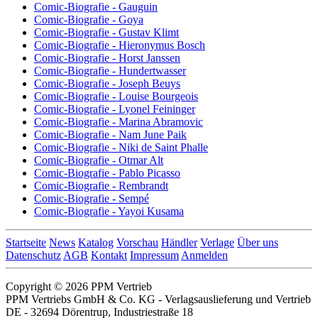
Comic-Biografie - Gauguin
Comic-Biografie - Goya
Comic-Biografie - Gustav Klimt
Comic-Biografie - Hieronymus Bosch
Comic-Biografie - Horst Janssen
Comic-Biografie - Hundertwasser
Comic-Biografie - Joseph Beuys
Comic-Biografie - Louise Bourgeois
Comic-Biografie - Lyonel Feininger
Comic-Biografie - Marina Abramovic
Comic-Biografie - Nam June Paik
Comic-Biografie - Niki de Saint Phalle
Comic-Biografie - Otmar Alt
Comic-Biografie - Pablo Picasso
Comic-Biografie - Rembrandt
Comic-Biografie - Sempé
Comic-Biografie - Yayoi Kusama
Startseite
News
Katalog
Vorschau
Händler
Verlage
Über uns
Datenschutz
AGB
Kontakt
Impressum
Anmelden
Copyright © 2026 PPM Vertrieb
PPM Vertriebs GmbH & Co. KG - Verlagsauslieferung und Vertrieb
DE - 32694 Dörentrup, Industriestraße 18