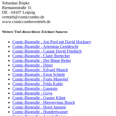
Sebastian Röpke
Riemannstraße 31
DE - 04107 Leipzig
vertrieb@comiccombo.de
www.comiccombovertrieb.de
Weitere Titel dieses/dieser Zeichner/Autoren
Comic-Biografie - Am Pool mit David Hockney
Comic-Biografie - Artemisia Gentileschi
Comic-Biografie - Caspar David Friedrich
Comic-Biografie - Claire Bretecher
Comic-Biografie - Der Blaue Reiter
Comic-Biografie - Dürer
Comic-Biografie - Edvard Munch
Comic-Biografie - Egon Schiele
Comic-Biografie - Frans Masereel
Comic-Biografie - Frida Kahlo
Comic-Biografie - Gauguin
Comic-Biografie - Goya
Comic-Biografie - Gustav Klimt
Comic-Biografie - Hieronymus Bosch
Comic-Biografie - Horst Janssen
Comic-Biografie - Hundertwasser