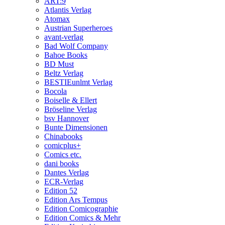
ART:9
Atlantis Verlag
Atomax
Austrian Superheroes
avant-verlag
Bad Wolf Company
Bahoe Books
BD Must
Beltz Verlag
BESTIEunlmt Verlag
Bocola
Boiselle & Ellert
Bröseline Verlag
bsv Hannover
Bunte Dimensionen
Chinabooks
comicplus+
Comics etc.
dani books
Dantes Verlag
ECR-Verlag
Edition 52
Edition Ars Tempus
Edition Comicographie
Edition Comics & Mehr