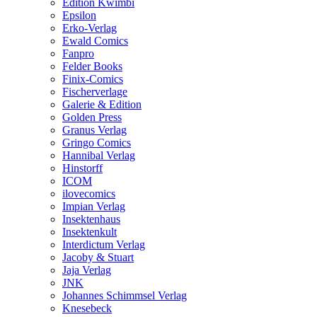
Edition Kwimbi
Epsilon
Erko-Verlag
Ewald Comics
Fanpro
Felder Books
Finix-Comics
Fischerverlage
Galerie & Edition
Golden Press
Granus Verlag
Gringo Comics
Hannibal Verlag
Hinstorff
ICOM
ilovecomics
Impian Verlag
Insektenhaus
Insektenkult
Interdictum Verlag
Jacoby & Stuart
Jaja Verlag
JNK
Johannes Schimmsel Verlag
Knesebeck