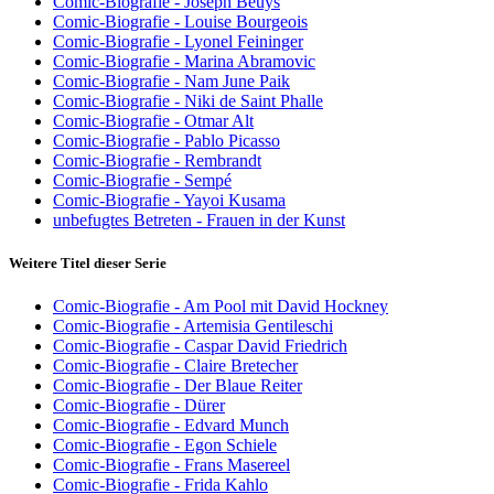
Comic-Biografie - Joseph Beuys
Comic-Biografie - Louise Bourgeois
Comic-Biografie - Lyonel Feininger
Comic-Biografie - Marina Abramovic
Comic-Biografie - Nam June Paik
Comic-Biografie - Niki de Saint Phalle
Comic-Biografie - Otmar Alt
Comic-Biografie - Pablo Picasso
Comic-Biografie - Rembrandt
Comic-Biografie - Sempé
Comic-Biografie - Yayoi Kusama
unbefugtes Betreten - Frauen in der Kunst
Weitere Titel dieser Serie
Comic-Biografie - Am Pool mit David Hockney
Comic-Biografie - Artemisia Gentileschi
Comic-Biografie - Caspar David Friedrich
Comic-Biografie - Claire Bretecher
Comic-Biografie - Der Blaue Reiter
Comic-Biografie - Dürer
Comic-Biografie - Edvard Munch
Comic-Biografie - Egon Schiele
Comic-Biografie - Frans Masereel
Comic-Biografie - Frida Kahlo