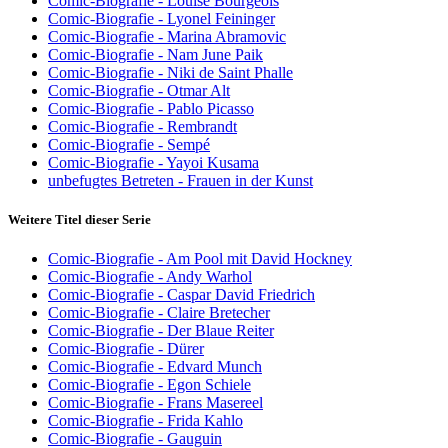
Comic-Biografie - Louise Bourgeois
Comic-Biografie - Lyonel Feininger
Comic-Biografie - Marina Abramovic
Comic-Biografie - Nam June Paik
Comic-Biografie - Niki de Saint Phalle
Comic-Biografie - Otmar Alt
Comic-Biografie - Pablo Picasso
Comic-Biografie - Rembrandt
Comic-Biografie - Sempé
Comic-Biografie - Yayoi Kusama
unbefugtes Betreten - Frauen in der Kunst
Weitere Titel dieser Serie
Comic-Biografie - Am Pool mit David Hockney
Comic-Biografie - Andy Warhol
Comic-Biografie - Caspar David Friedrich
Comic-Biografie - Claire Bretecher
Comic-Biografie - Der Blaue Reiter
Comic-Biografie - Dürer
Comic-Biografie - Edvard Munch
Comic-Biografie - Egon Schiele
Comic-Biografie - Frans Masereel
Comic-Biografie - Frida Kahlo
Comic-Biografie - Gauguin