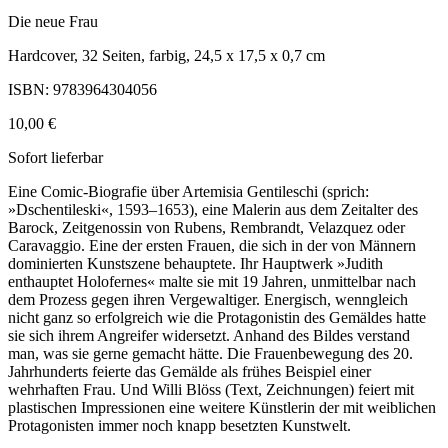
Die neue Frau
Hardcover, 32 Seiten, farbig, 24,5 x 17,5 x 0,7 cm
ISBN: 9783964304056
10,00 €
Sofort lieferbar
Eine Comic-Biografie über Artemisia Gentileschi (sprich:
»Dschentileski«, 1593–1653), eine Malerin aus dem Zeitalter des
Barock, Zeitgenossin von Rubens, Rembrandt, Velazquez oder
Caravaggio. Eine der ersten Frauen, die sich in der von Männern
dominierten Kunstszene behauptete. Ihr Hauptwerk »Judith
enthauptet Holofernes« malte sie mit 19 Jahren, unmittelbar nach
dem Prozess gegen ihren Vergewaltiger. Energisch, wenngleich
nicht ganz so erfolgreich wie die Protagonistin des Gemäldes hatte
sie sich ihrem Angreifer widersetzt. Anhand des Bildes verstand
man, was sie gerne gemacht hätte. Die Frauenbewegung des 20.
Jahrhunderts feierte das Gemälde als frühes Beispiel einer
wehrhaften Frau. Und Willi Blöss (Text, Zeichnungen) feiert mit
plastischen Impressionen eine weitere Künstlerin der mit weiblichen
Protagonisten immer noch knapp besetzten Kunstwelt.