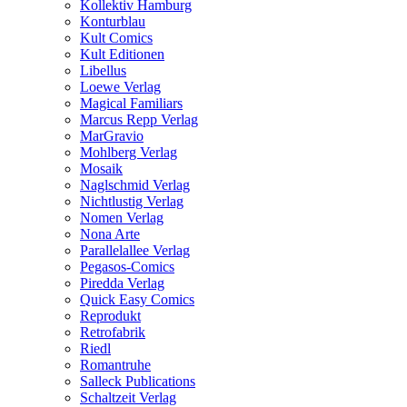
Kollektiv Hamburg
Konturblau
Kult Comics
Kult Editionen
Libellus
Loewe Verlag
Magical Familiars
Marcus Repp Verlag
MarGravio
Mohlberg Verlag
Mosaik
Naglschmid Verlag
Nichtlustig Verlag
Nomen Verlag
Nona Arte
Parallelallee Verlag
Pegasos-Comics
Piredda Verlag
Quick Easy Comics
Reprodukt
Retrofabrik
Riedl
Romantruhe
Salleck Publications
Schaltzeit Verlag