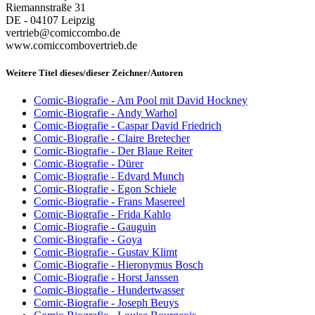
Riemannstraße 31
DE - 04107 Leipzig
vertrieb@comiccombo.de
www.comiccombovertrieb.de
Weitere Titel dieses/dieser Zeichner/Autoren
Comic-Biografie - Am Pool mit David Hockney
Comic-Biografie - Andy Warhol
Comic-Biografie - Caspar David Friedrich
Comic-Biografie - Claire Bretecher
Comic-Biografie - Der Blaue Reiter
Comic-Biografie - Dürer
Comic-Biografie - Edvard Munch
Comic-Biografie - Egon Schiele
Comic-Biografie - Frans Masereel
Comic-Biografie - Frida Kahlo
Comic-Biografie - Gauguin
Comic-Biografie - Goya
Comic-Biografie - Gustav Klimt
Comic-Biografie - Hieronymus Bosch
Comic-Biografie - Horst Janssen
Comic-Biografie - Hundertwasser
Comic-Biografie - Joseph Beuys