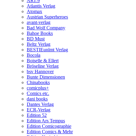
ART:9
Atlantis Verlag
Atomax
Austrian Superheroes
avant-verlag
Bad Wolf Company
Bahoe Books
BD Must
Beltz Verlag
BESTIEunlmt Verlag
Bocola
Boiselle & Ellert
Bröseline Verlag
bsv Hannover
Bunte Dimensionen
Chinabooks
comicplus+
Comics etc.
dani books
Dantes Verlag
ECR-Verlag
Edition 52
Edition Ars Tempus
Edition Comicographie
Edition Comics & Mehr