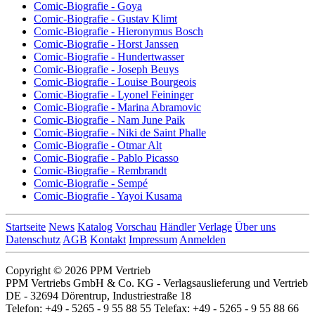
Comic-Biografie - Goya
Comic-Biografie - Gustav Klimt
Comic-Biografie - Hieronymus Bosch
Comic-Biografie - Horst Janssen
Comic-Biografie - Hundertwasser
Comic-Biografie - Joseph Beuys
Comic-Biografie - Louise Bourgeois
Comic-Biografie - Lyonel Feininger
Comic-Biografie - Marina Abramovic
Comic-Biografie - Nam June Paik
Comic-Biografie - Niki de Saint Phalle
Comic-Biografie - Otmar Alt
Comic-Biografie - Pablo Picasso
Comic-Biografie - Rembrandt
Comic-Biografie - Sempé
Comic-Biografie - Yayoi Kusama
Startseite
News
Katalog
Vorschau
Händler
Verlage
Über uns
Datenschutz
AGB
Kontakt
Impressum
Anmelden
Copyright © 2026 PPM Vertrieb
PPM Vertriebs GmbH & Co. KG - Verlagsauslieferung und Vertrieb
DE - 32694 Dörentrup, Industriestraße 18
Telefon: +49 - 5265 - 9 55 88 55 Telefax: +49 - 5265 - 9 55 88 66