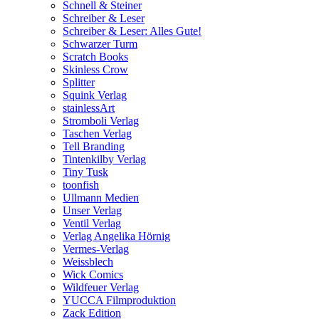
Schnell & Steiner
Schreiber & Leser
Schreiber & Leser: Alles Gute!
Schwarzer Turm
Scratch Books
Skinless Crow
Splitter
Squink Verlag
stainlessArt
Stromboli Verlag
Taschen Verlag
Tell Branding
Tintenkilby Verlag
Tiny Tusk
toonfish
Ullmann Medien
Unser Verlag
Ventil Verlag
Verlag Angelika Hörnig
Vermes-Verlag
Weissblech
Wick Comics
Wildfeuer Verlag
YUCCA Filmproduktion
Zack Edition