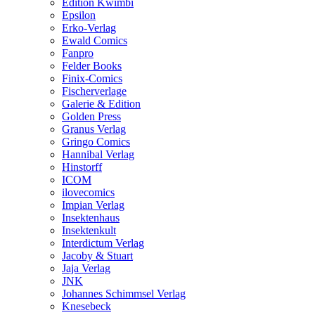
Edition Kwimbi
Epsilon
Erko-Verlag
Ewald Comics
Fanpro
Felder Books
Finix-Comics
Fischerverlage
Galerie & Edition
Golden Press
Granus Verlag
Gringo Comics
Hannibal Verlag
Hinstorff
ICOM
ilovecomics
Impian Verlag
Insektenhaus
Insektenkult
Interdictum Verlag
Jacoby & Stuart
Jaja Verlag
JNK
Johannes Schimmsel Verlag
Knesebeck