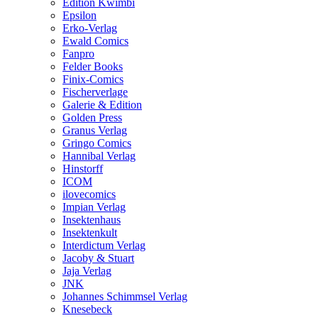
Edition Kwimbi
Epsilon
Erko-Verlag
Ewald Comics
Fanpro
Felder Books
Finix-Comics
Fischerverlage
Galerie & Edition
Golden Press
Granus Verlag
Gringo Comics
Hannibal Verlag
Hinstorff
ICOM
ilovecomics
Impian Verlag
Insektenhaus
Insektenkult
Interdictum Verlag
Jacoby & Stuart
Jaja Verlag
JNK
Johannes Schimmsel Verlag
Knesebeck