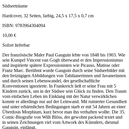
Südseeträume
Hardcover, 32 Seiten, farbig, 24,5 x 17,5 x 0,7 cm
ISBN: 9783964304094
10,00 €
Sofort lieferbar
Der französische Maler Paul Gauguin lebte von 1848 bis 1903. Wie
sein Kumpel Vincent van Gogh überwand er den Impressionismus
und inspirierte spätere Expressionisten wie Picasso, Matisse oder
Franz Marc. Berühmt wurde Gauguin durch seine Südseebilder mit
den freizügigen Abbildungen von Tahitianerinnen und Javanerinnen
und durch seinen Lebenswandel, der gesellschaftliche
Konventionen ignorierte. In Frankreich ließ er seine Frau mit 5
Kindern zurück, um in der Südsee sein Glück zu finden. Den Traum
vom einfachen Leben im Einklang mit der Natur verwirklichen
konnte er allerdings nur auf der Leinwand. Mit ruinierter Gesundheit
und unter erbärmlichen Bedingungen starb er mit 54 Jahren an einer
Überdosis Morphium, kurz bevor man ihn verhaften wollte. Die 35.
Comic-Biografie von Willi Blöss, der gewohnt packend textet und
in seinen Zeichnungen viel vom Artwork des Künstlers, diesmal
Gauguin, einfängt.