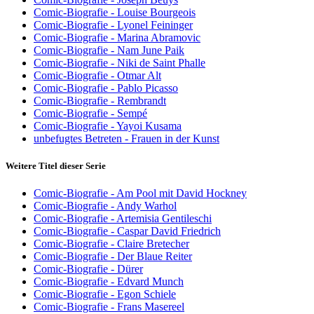
Comic-Biografie - Louise Bourgeois
Comic-Biografie - Lyonel Feininger
Comic-Biografie - Marina Abramovic
Comic-Biografie - Nam June Paik
Comic-Biografie - Niki de Saint Phalle
Comic-Biografie - Otmar Alt
Comic-Biografie - Pablo Picasso
Comic-Biografie - Rembrandt
Comic-Biografie - Sempé
Comic-Biografie - Yayoi Kusama
unbefugtes Betreten - Frauen in der Kunst
Weitere Titel dieser Serie
Comic-Biografie - Am Pool mit David Hockney
Comic-Biografie - Andy Warhol
Comic-Biografie - Artemisia Gentileschi
Comic-Biografie - Caspar David Friedrich
Comic-Biografie - Claire Bretecher
Comic-Biografie - Der Blaue Reiter
Comic-Biografie - Dürer
Comic-Biografie - Edvard Munch
Comic-Biografie - Egon Schiele
Comic-Biografie - Frans Masereel