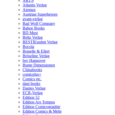
ART:9
Atlantis Verlag
Atomax
Austrian Superheroes
avant-verlag
Bad Wolf Company
Bahoe Books
BD Must
Beltz Verlag
BESTIEunlmt Verlag
Bocola
Boiselle & Ellert
Bröseline Verlag
bsv Hannover
Bunte Dimensionen
Chinabooks
comicplus+
Comics etc.
dani books
Dantes Verlag
ECR-Verlag
Edition 52
Edition Ars Tempus
Edition Comicographie
Edition Comics & Mehr