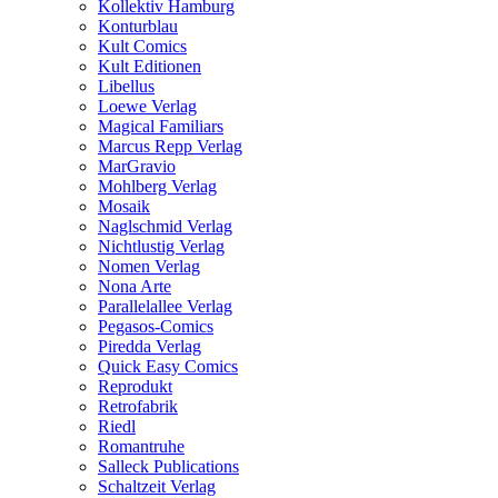
Kollektiv Hamburg
Konturblau
Kult Comics
Kult Editionen
Libellus
Loewe Verlag
Magical Familiars
Marcus Repp Verlag
MarGravio
Mohlberg Verlag
Mosaik
Naglschmid Verlag
Nichtlustig Verlag
Nomen Verlag
Nona Arte
Parallelallee Verlag
Pegasos-Comics
Piredda Verlag
Quick Easy Comics
Reprodukt
Retrofabrik
Riedl
Romantruhe
Salleck Publications
Schaltzeit Verlag