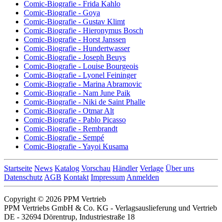
Comic-Biografie - Frida Kahlo
Comic-Biografie - Goya
Comic-Biografie - Gustav Klimt
Comic-Biografie - Hieronymus Bosch
Comic-Biografie - Horst Janssen
Comic-Biografie - Hundertwasser
Comic-Biografie - Joseph Beuys
Comic-Biografie - Louise Bourgeois
Comic-Biografie - Lyonel Feininger
Comic-Biografie - Marina Abramovic
Comic-Biografie - Nam June Paik
Comic-Biografie - Niki de Saint Phalle
Comic-Biografie - Otmar Alt
Comic-Biografie - Pablo Picasso
Comic-Biografie - Rembrandt
Comic-Biografie - Sempé
Comic-Biografie - Yayoi Kusama
Startseite
News
Katalog
Vorschau
Händler
Verlage
Über uns
Datenschutz
AGB
Kontakt
Impressum
Anmelden
Copyright © 2026 PPM Vertrieb
PPM Vertriebs GmbH & Co. KG - Verlagsauslieferung und Vertrieb
DE - 32694 Dörentrup, Industriestraße 18