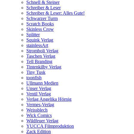
Schnell & Steiner
Schreiber & Leser
Schreiber & Leser: Alles Gute!
Schwarzer Turm
Scratch Books
Skinless Crow
Splitter
Squink Verlag
stainlessArt
Stromboli Verlag
Taschen Verlag
Tell Branding
Tintenkilby Verlag
Tiny Tusk
toonfish
Ullmann Medien
Unser Verlag
Ventil Verlag
Verlag Angelika Hörnig
Vermes-Verlag
Weissblech
Wick Comics
Wildfeuer Verlag
YUCCA Filmproduktion
Zack Edition