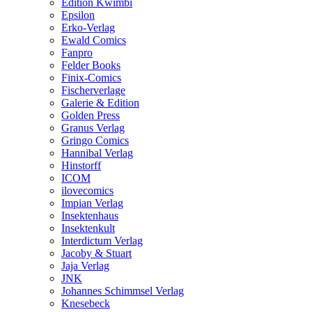
Edition Kwimbi
Epsilon
Erko-Verlag
Ewald Comics
Fanpro
Felder Books
Finix-Comics
Fischerverlage
Galerie & Edition
Golden Press
Granus Verlag
Gringo Comics
Hannibal Verlag
Hinstorff
ICOM
ilovecomics
Impian Verlag
Insektenhaus
Insektenkult
Interdictum Verlag
Jacoby & Stuart
Jaja Verlag
JNK
Johannes Schimmsel Verlag
Knesebeck