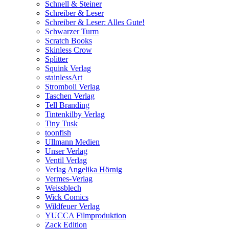
Schnell & Steiner
Schreiber & Leser
Schreiber & Leser: Alles Gute!
Schwarzer Turm
Scratch Books
Skinless Crow
Splitter
Squink Verlag
stainlessArt
Stromboli Verlag
Taschen Verlag
Tell Branding
Tintenkilby Verlag
Tiny Tusk
toonfish
Ullmann Medien
Unser Verlag
Ventil Verlag
Verlag Angelika Hörnig
Vermes-Verlag
Weissblech
Wick Comics
Wildfeuer Verlag
YUCCA Filmproduktion
Zack Edition