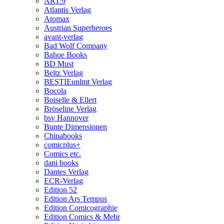
ART:9
Atlantis Verlag
Atomax
Austrian Superheroes
avant-verlag
Bad Wolf Company
Bahoe Books
BD Must
Beltz Verlag
BESTIEunlmt Verlag
Bocola
Boiselle & Ellert
Bröseline Verlag
bsv Hannover
Bunte Dimensionen
Chinabooks
comicplus+
Comics etc.
dani books
Dantes Verlag
ECR-Verlag
Edition 52
Edition Ars Tempus
Edition Comicographie
Edition Comics & Mehr