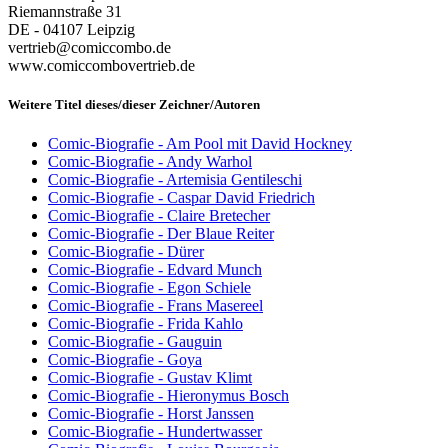
Riemannstraße 31
DE - 04107 Leipzig
vertrieb@comiccombo.de
www.comiccombovertrieb.de
Weitere Titel dieses/dieser Zeichner/Autoren
Comic-Biografie - Am Pool mit David Hockney
Comic-Biografie - Andy Warhol
Comic-Biografie - Artemisia Gentileschi
Comic-Biografie - Caspar David Friedrich
Comic-Biografie - Claire Bretecher
Comic-Biografie - Der Blaue Reiter
Comic-Biografie - Dürer
Comic-Biografie - Edvard Munch
Comic-Biografie - Egon Schiele
Comic-Biografie - Frans Masereel
Comic-Biografie - Frida Kahlo
Comic-Biografie - Gauguin
Comic-Biografie - Goya
Comic-Biografie - Gustav Klimt
Comic-Biografie - Hieronymus Bosch
Comic-Biografie - Horst Janssen
Comic-Biografie - Hundertwasser