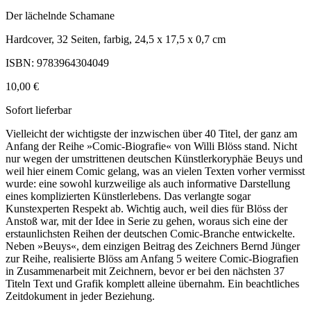
Der lächelnde Schamane
Hardcover, 32 Seiten, farbig, 24,5 x 17,5 x 0,7 cm
ISBN: 9783964304049
10,00 €
Sofort lieferbar
Vielleicht der wichtigste der inzwischen über 40 Titel, der ganz am
Anfang der Reihe »Comic-Biografie« von Willi Blöss stand. Nicht
nur wegen der umstrittenen deutschen Künstlerkoryphäe Beuys und
weil hier einem Comic gelang, was an vielen Texten vorher vermisst
wurde: eine sowohl kurzweilige als auch informative Darstellung
eines komplizierten Künstlerlebens. Das verlangte sogar
Kunstexperten Respekt ab. Wichtig auch, weil dies für Blöss der
Anstoß war, mit der Idee in Serie zu gehen, woraus sich eine der
erstaunlichsten Reihen der deutschen Comic-Branche entwickelte.
Neben »Beuys«, dem einzigen Beitrag des Zeichners Bernd Jünger
zur Reihe, realisierte Blöss am Anfang 5 weitere Comic-Biografien
in Zusammenarbeit mit Zeichnern, bevor er bei den nächsten 37
Titeln Text und Grafik komplett alleine übernahm. Ein beachtliches
Zeitdokument in jeder Beziehung.