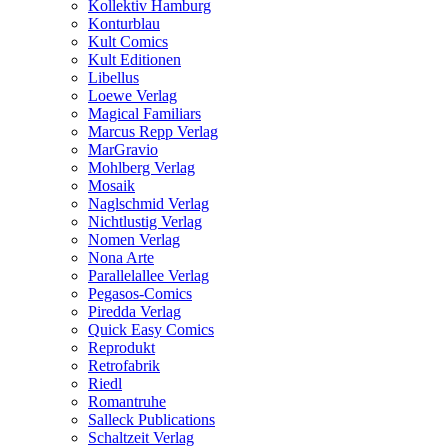
Kollektiv Hamburg
Konturblau
Kult Comics
Kult Editionen
Libellus
Loewe Verlag
Magical Familiars
Marcus Repp Verlag
MarGravio
Mohlberg Verlag
Mosaik
Naglschmid Verlag
Nichtlustig Verlag
Nomen Verlag
Nona Arte
Parallelallee Verlag
Pegasos-Comics
Piredda Verlag
Quick Easy Comics
Reprodukt
Retrofabrik
Riedl
Romantruhe
Salleck Publications
Schaltzeit Verlag