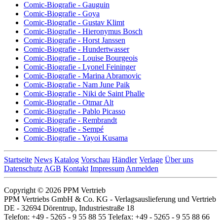
Comic-Biografie - Gauguin
Comic-Biografie - Goya
Comic-Biografie - Gustav Klimt
Comic-Biografie - Hieronymus Bosch
Comic-Biografie - Horst Janssen
Comic-Biografie - Hundertwasser
Comic-Biografie - Louise Bourgeois
Comic-Biografie - Lyonel Feininger
Comic-Biografie - Marina Abramovic
Comic-Biografie - Nam June Paik
Comic-Biografie - Niki de Saint Phalle
Comic-Biografie - Otmar Alt
Comic-Biografie - Pablo Picasso
Comic-Biografie - Rembrandt
Comic-Biografie - Sempé
Comic-Biografie - Yayoi Kusama
Startseite
News
Katalog
Vorschau
Händler
Verlage
Über uns
Datenschutz
AGB
Kontakt
Impressum
Anmelden
Copyright © 2026 PPM Vertrieb
PPM Vertriebs GmbH & Co. KG - Verlagsauslieferung und Vertrieb
DE - 32694 Dörentrup, Industriestraße 18
Telefon: +49 - 5265 - 9 55 88 55 Telefax: +49 - 5265 - 9 55 88 66