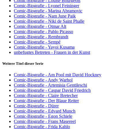
Comic-Biografie - Louise Bourgeois
Comic-Biografie - Lyonel Feininger
Comic-Biografie - Marina Abramovic
Comic-Biografie - Nam June Paik
Comic-Biografie - Niki de Saint Phalle
Comic-Biografie - Otmar Alt
Comic-Biografie - Pablo Picasso
Comic-Biografie - Rembrandt
Comic-Biografie - Sempé
Comic-Biografie - Yayoi Kusama
unbefugtes Betreten - Frauen in der Kunst
Weitere Titel dieser Serie
Comic-Biografie - Am Pool mit David Hockney
Comic-Biografie - Andy Warhol
Comic-Biografie - Artemisia Gentileschi
Comic-Biografie - Caspar David Friedrich
Comic-Biografie - Claire Bretecher
Comic-Biografie - Der Blaue Reiter
Comic-Biografie - Dürer
Comic-Biografie - Edvard Munch
Comic-Biografie - Egon Schiele
Comic-Biografie - Frans Masereel
Comic-Biografie - Frida Kahlo