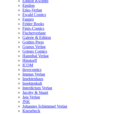
Edition Kwimbi
Epsilon
Erko-Verlag
Ewald Comics
Fanpro
Felder Books
Finix-Comics
Fischerverlage
Galerie & Edition
Golden Press
Granus Verlag
Gringo Comics
Hannibal Verlag
Hinstorff
ICOM
ilovecomics
Impian Verlag
Insektenhaus
Insektenkult
Interdictum Verlag
Jacoby & Stuart
Jaja Verlag
JNK
Johannes Schimmsel Verlag
Knesebeck