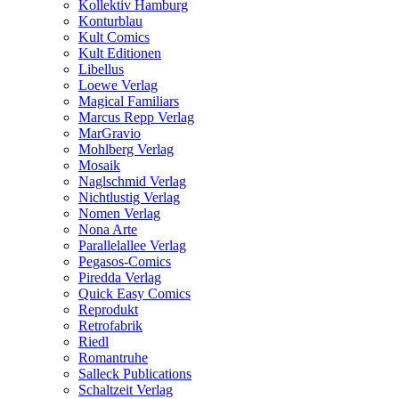
Kollektiv Hamburg
Konturblau
Kult Comics
Kult Editionen
Libellus
Loewe Verlag
Magical Familiars
Marcus Repp Verlag
MarGravio
Mohlberg Verlag
Mosaik
Naglschmid Verlag
Nichtlustig Verlag
Nomen Verlag
Nona Arte
Parallelallee Verlag
Pegasos-Comics
Piredda Verlag
Quick Easy Comics
Reprodukt
Retrofabrik
Riedl
Romantruhe
Salleck Publications
Schaltzeit Verlag