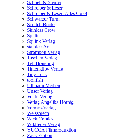
Schnell & Steiner
Schreiber & Leser
Schreiber & Leser: Alles Gute!
Schwarzer Turm
Scratch Books
Skinless Crow
Splitter
Squink Verlag
stainlessArt
Stromboli Verlag
Taschen Verlag
Tell Branding
Tintenkilby Verlag
Tiny Tusk
toonfish
Ullmann Medien
Unser Verlag
Ventil Verlag
Verlag Angelika Hörnig
Vermes-Verlag
Weissblech
Wick Comics
Wildfeuer Verlag
YUCCA Filmproduktion
Zack Edition