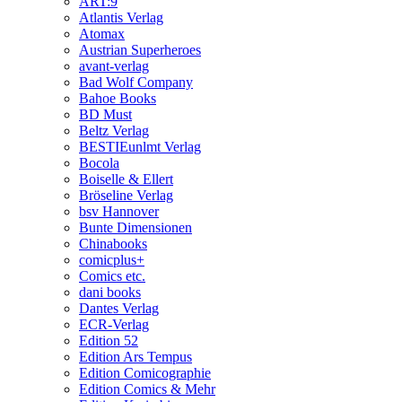
ART:9
Atlantis Verlag
Atomax
Austrian Superheroes
avant-verlag
Bad Wolf Company
Bahoe Books
BD Must
Beltz Verlag
BESTIEunlmt Verlag
Bocola
Boiselle & Ellert
Bröseline Verlag
bsv Hannover
Bunte Dimensionen
Chinabooks
comicplus+
Comics etc.
dani books
Dantes Verlag
ECR-Verlag
Edition 52
Edition Ars Tempus
Edition Comicographie
Edition Comics & Mehr