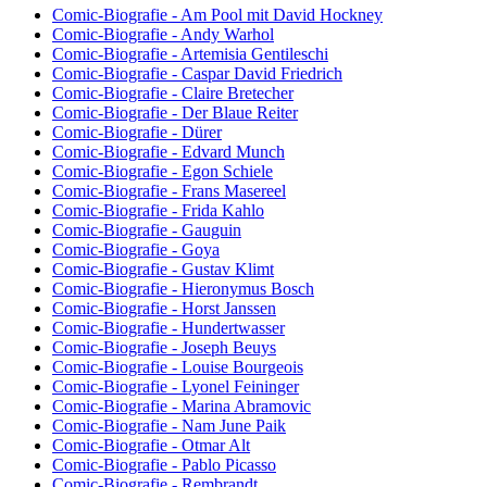
Comic-Biografie - Am Pool mit David Hockney
Comic-Biografie - Andy Warhol
Comic-Biografie - Artemisia Gentileschi
Comic-Biografie - Caspar David Friedrich
Comic-Biografie - Claire Bretecher
Comic-Biografie - Der Blaue Reiter
Comic-Biografie - Dürer
Comic-Biografie - Edvard Munch
Comic-Biografie - Egon Schiele
Comic-Biografie - Frans Masereel
Comic-Biografie - Frida Kahlo
Comic-Biografie - Gauguin
Comic-Biografie - Goya
Comic-Biografie - Gustav Klimt
Comic-Biografie - Hieronymus Bosch
Comic-Biografie - Horst Janssen
Comic-Biografie - Hundertwasser
Comic-Biografie - Joseph Beuys
Comic-Biografie - Louise Bourgeois
Comic-Biografie - Lyonel Feininger
Comic-Biografie - Marina Abramovic
Comic-Biografie - Nam June Paik
Comic-Biografie - Otmar Alt
Comic-Biografie - Pablo Picasso
Comic-Biografie - Rembrandt