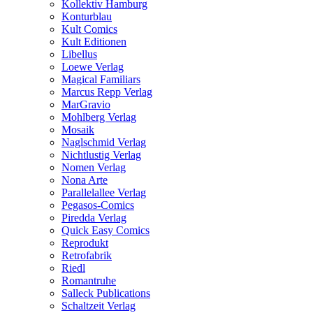
Kollektiv Hamburg
Konturblau
Kult Comics
Kult Editionen
Libellus
Loewe Verlag
Magical Familiars
Marcus Repp Verlag
MarGravio
Mohlberg Verlag
Mosaik
Naglschmid Verlag
Nichtlustig Verlag
Nomen Verlag
Nona Arte
Parallelallee Verlag
Pegasos-Comics
Piredda Verlag
Quick Easy Comics
Reprodukt
Retrofabrik
Riedl
Romantruhe
Salleck Publications
Schaltzeit Verlag