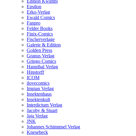
Edition Kwimbi
Epsilon
Erko-Verlag
Ewald Comics
Fanpro
Felder Books
Finix-Comics
Fischerverlage
Galerie & Edition
Golden Press
Granus Verlag
Gringo Comics
Hannibal Verlag
Hinstorff
ICOM
ilovecomics
Impian Verlag
Insektenhaus
Insektenkult
Interdictum Verlag
Jacoby & Stuart
Jaja Verlag
JNK
Johannes Schimmsel Verlag
Knesebeck