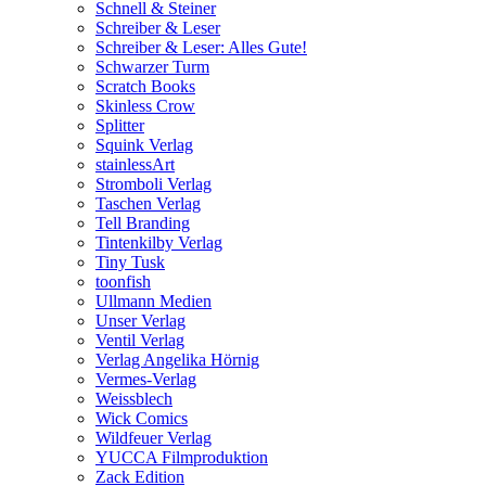
Schnell & Steiner
Schreiber & Leser
Schreiber & Leser: Alles Gute!
Schwarzer Turm
Scratch Books
Skinless Crow
Splitter
Squink Verlag
stainlessArt
Stromboli Verlag
Taschen Verlag
Tell Branding
Tintenkilby Verlag
Tiny Tusk
toonfish
Ullmann Medien
Unser Verlag
Ventil Verlag
Verlag Angelika Hörnig
Vermes-Verlag
Weissblech
Wick Comics
Wildfeuer Verlag
YUCCA Filmproduktion
Zack Edition