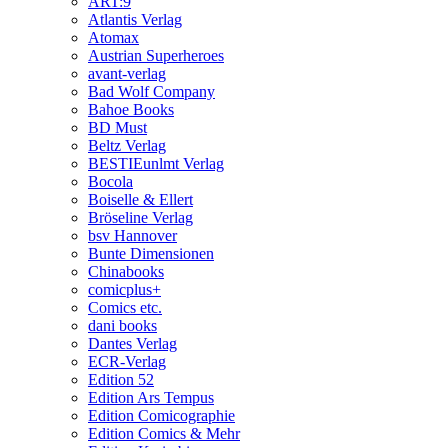
ART:9
Atlantis Verlag
Atomax
Austrian Superheroes
avant-verlag
Bad Wolf Company
Bahoe Books
BD Must
Beltz Verlag
BESTIEunlmt Verlag
Bocola
Boiselle & Ellert
Bröseline Verlag
bsv Hannover
Bunte Dimensionen
Chinabooks
comicplus+
Comics etc.
dani books
Dantes Verlag
ECR-Verlag
Edition 52
Edition Ars Tempus
Edition Comicographie
Edition Comics & Mehr