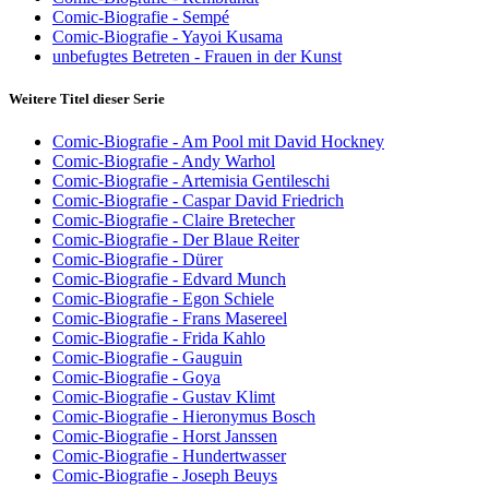
Comic-Biografie - Sempé
Comic-Biografie - Yayoi Kusama
unbefugtes Betreten - Frauen in der Kunst
Weitere Titel dieser Serie
Comic-Biografie - Am Pool mit David Hockney
Comic-Biografie - Andy Warhol
Comic-Biografie - Artemisia Gentileschi
Comic-Biografie - Caspar David Friedrich
Comic-Biografie - Claire Bretecher
Comic-Biografie - Der Blaue Reiter
Comic-Biografie - Dürer
Comic-Biografie - Edvard Munch
Comic-Biografie - Egon Schiele
Comic-Biografie - Frans Masereel
Comic-Biografie - Frida Kahlo
Comic-Biografie - Gauguin
Comic-Biografie - Goya
Comic-Biografie - Gustav Klimt
Comic-Biografie - Hieronymus Bosch
Comic-Biografie - Horst Janssen
Comic-Biografie - Hundertwasser
Comic-Biografie - Joseph Beuys