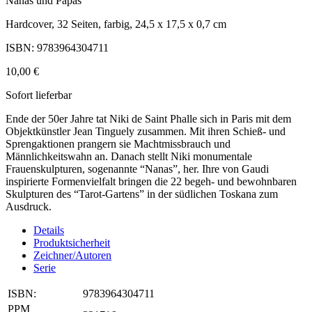
Nanas und Papas
Hardcover, 32 Seiten, farbig, 24,5 x 17,5 x 0,7 cm
ISBN: 9783964304711
10,00 €
Sofort lieferbar
Ende der 50er Jahre tat Niki de Saint Phalle sich in Paris mit dem
Objektkünstler Jean Tinguely zusammen. Mit ihren Schieß- und
Sprengaktionen prangern sie Machtmissbrauch und
Männlichkeitswahn an. Danach stellt Niki monumentale
Frauenskulpturen, sogenannte “Nanas”, her. Ihre von Gaudi
inspirierte Formenvielfalt bringen die 22 begeh- und bewohnbaren
Skulpturen des “Tarot-Gartens” in der südlichen Toskana zum
Ausdruck.
Details
Produktsicherheit
Zeichner/Autoren
Serie
ISBN:
9783964304711
PPM