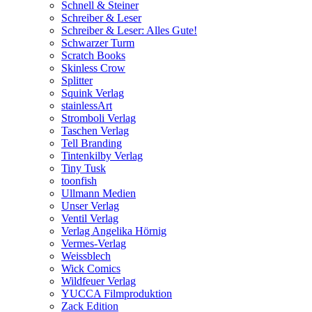
Schnell & Steiner
Schreiber & Leser
Schreiber & Leser: Alles Gute!
Schwarzer Turm
Scratch Books
Skinless Crow
Splitter
Squink Verlag
stainlessArt
Stromboli Verlag
Taschen Verlag
Tell Branding
Tintenkilby Verlag
Tiny Tusk
toonfish
Ullmann Medien
Unser Verlag
Ventil Verlag
Verlag Angelika Hörnig
Vermes-Verlag
Weissblech
Wick Comics
Wildfeuer Verlag
YUCCA Filmproduktion
Zack Edition