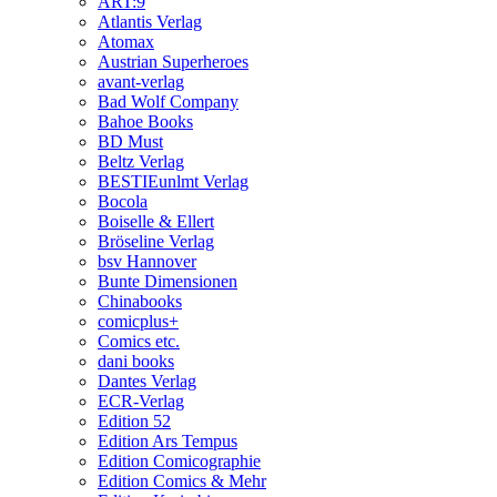
ART:9
Atlantis Verlag
Atomax
Austrian Superheroes
avant-verlag
Bad Wolf Company
Bahoe Books
BD Must
Beltz Verlag
BESTIEunlmt Verlag
Bocola
Boiselle & Ellert
Bröseline Verlag
bsv Hannover
Bunte Dimensionen
Chinabooks
comicplus+
Comics etc.
dani books
Dantes Verlag
ECR-Verlag
Edition 52
Edition Ars Tempus
Edition Comicographie
Edition Comics & Mehr