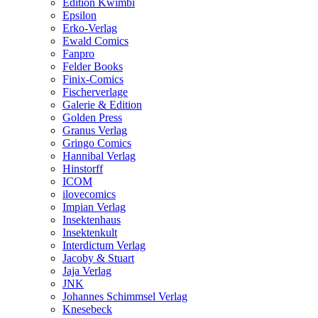
Edition Kwimbi
Epsilon
Erko-Verlag
Ewald Comics
Fanpro
Felder Books
Finix-Comics
Fischerverlage
Galerie & Edition
Golden Press
Granus Verlag
Gringo Comics
Hannibal Verlag
Hinstorff
ICOM
ilovecomics
Impian Verlag
Insektenhaus
Insektenkult
Interdictum Verlag
Jacoby & Stuart
Jaja Verlag
JNK
Johannes Schimmsel Verlag
Knesebeck