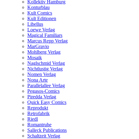
Kollektiv Hamburg
Konturblau
Kult Comics
Kult Editionen
Libellus
Loewe Verlag
Magical Familiars
Marcus Repp Verlag
MarGravio
Mohlberg Verlag
Mosaik
Naglschmid Verlag
Nichtlustig Verlag
Nomen Verlag
Nona Arte
Parallelallee Verlag
Pegasos-Comics
Piredda Verlag
Quick Easy Comics
Reprodukt
Retrofabrik
Riedl
Romantruhe
Salleck Publications
Schaltzeit Verlag