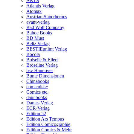
ART:9
Atlantis Verlag
Atomax
Austrian Superheroes
avant-verlag
Bad Wolf Company
Bahoe Books
BD Must
Beltz Verlag
BESTIEunlmt Verlag
Bocola
Boiselle & Ellert
Bröseline Verlag
bsv Hannover
Bunte Dimensionen
Chinabooks
comicplus+
Comics etc.
dani books
Dantes Verlag
ECR-Verlag
Edition 52
Edition Ars Tempus
Edition Comicographie
Edition Comics & Mehr