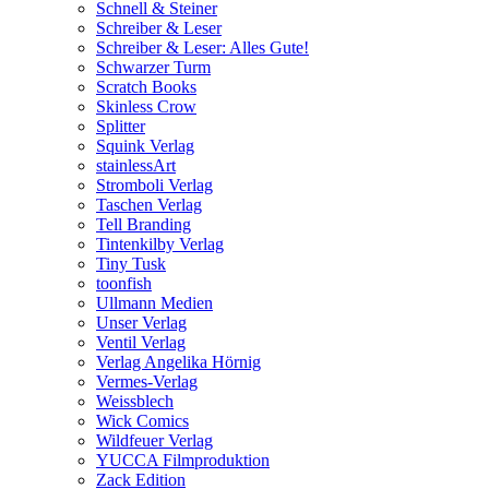
Schnell & Steiner
Schreiber & Leser
Schreiber & Leser: Alles Gute!
Schwarzer Turm
Scratch Books
Skinless Crow
Splitter
Squink Verlag
stainlessArt
Stromboli Verlag
Taschen Verlag
Tell Branding
Tintenkilby Verlag
Tiny Tusk
toonfish
Ullmann Medien
Unser Verlag
Ventil Verlag
Verlag Angelika Hörnig
Vermes-Verlag
Weissblech
Wick Comics
Wildfeuer Verlag
YUCCA Filmproduktion
Zack Edition