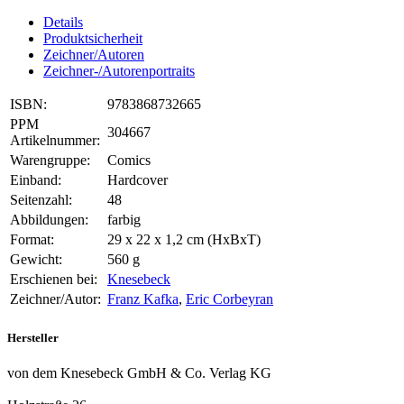
Details
Produktsicherheit
Zeichner/Autoren
Zeichner-/Autorenportraits
ISBN:
9783868732665
PPM
304667
Artikelnummer:
Warengruppe:
Comics
Einband:
Hardcover
Seitenzahl:
48
Abbildungen:
farbig
Format:
29 x 22 x 1,2 cm (HxBxT)
Gewicht:
560 g
Erschienen bei:
Knesebeck
Zeichner/Autor:
Franz Kafka
,
Eric Corbeyran
Hersteller
von dem Knesebeck GmbH & Co. Verlag KG