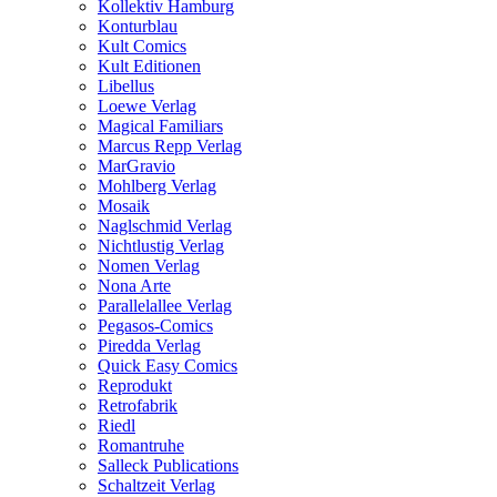
Kollektiv Hamburg
Konturblau
Kult Comics
Kult Editionen
Libellus
Loewe Verlag
Magical Familiars
Marcus Repp Verlag
MarGravio
Mohlberg Verlag
Mosaik
Naglschmid Verlag
Nichtlustig Verlag
Nomen Verlag
Nona Arte
Parallelallee Verlag
Pegasos-Comics
Piredda Verlag
Quick Easy Comics
Reprodukt
Retrofabrik
Riedl
Romantruhe
Salleck Publications
Schaltzeit Verlag