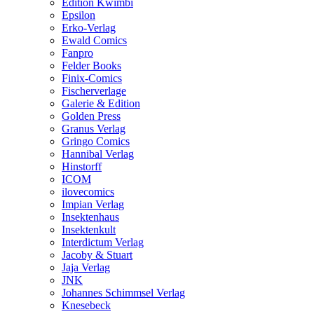
Edition Kwimbi
Epsilon
Erko-Verlag
Ewald Comics
Fanpro
Felder Books
Finix-Comics
Fischerverlage
Galerie & Edition
Golden Press
Granus Verlag
Gringo Comics
Hannibal Verlag
Hinstorff
ICOM
ilovecomics
Impian Verlag
Insektenhaus
Insektenkult
Interdictum Verlag
Jacoby & Stuart
Jaja Verlag
JNK
Johannes Schimmsel Verlag
Knesebeck