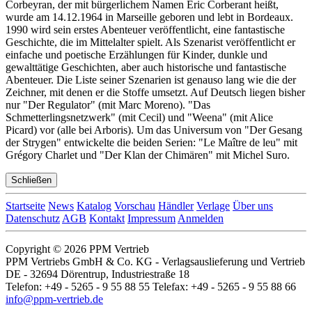
Corbeyran, der mit bürgerlichem Namen Eric Corberant heißt,
wurde am 14.12.1964 in Marseille geboren und lebt in Bordeaux.
1990 wird sein erstes Abenteuer veröffentlicht, eine fantastische
Geschichte, die im Mittelalter spielt. Als Szenarist veröffentlicht er
einfache und poetische Erzählungen für Kinder, dunkle und
gewalttätige Geschichten, aber auch historische und fantastische
Abenteuer. Die Liste seiner Szenarien ist genauso lang wie die der
Zeichner, mit denen er die Stoffe umsetzt. Auf Deutsch liegen bisher
nur "Der Regulator" (mit Marc Moreno). "Das
Schmetterlingsnetzwerk" (mit Cecil) und "Weena" (mit Alice
Picard) vor (alle bei Arboris). Um das Universum von "Der Gesang
der Strygen" entwickelte die beiden Serien: "Le Maître de leu" mit
Grégory Charlet und "Der Klan der Chimären" mit Michel Suro.
Schließen
Startseite
News
Katalog
Vorschau
Händler
Verlage
Über uns
Datenschutz
AGB
Kontakt
Impressum
Anmelden
Copyright © 2026 PPM Vertrieb
PPM Vertriebs GmbH & Co. KG - Verlagsauslieferung und Vertrieb
DE - 32694 Dörentrup, Industriestraße 18
Telefon: +49 - 5265 - 9 55 88 55 Telefax: +49 - 5265 - 9 55 88 66
info@ppm-vertrieb.de