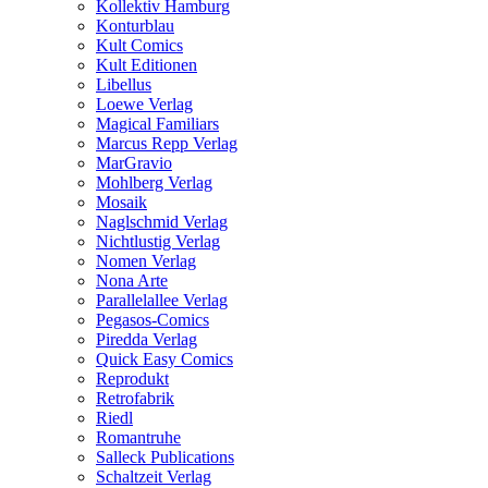
Kollektiv Hamburg
Konturblau
Kult Comics
Kult Editionen
Libellus
Loewe Verlag
Magical Familiars
Marcus Repp Verlag
MarGravio
Mohlberg Verlag
Mosaik
Naglschmid Verlag
Nichtlustig Verlag
Nomen Verlag
Nona Arte
Parallelallee Verlag
Pegasos-Comics
Piredda Verlag
Quick Easy Comics
Reprodukt
Retrofabrik
Riedl
Romantruhe
Salleck Publications
Schaltzeit Verlag