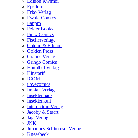
Edition Kwimbi
Epsilon
Erko-Verlag
Ewald Comics
Fanpro
Felder Books
Finix-Comics
Fischerverlage
Galerie & Edition
Golden Press
Granus Verlag
Gringo Comics
Hannibal Verlag
Hinstorff
ICOM
ilovecomics
Impian Verlag
Insektenhaus
Insektenkult
Interdictum Verlag
Jacoby & Stuart
Jaja Verlag
JNK
Johannes Schimmsel Verlag
Knesebeck