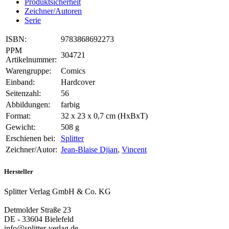
Produktsicherheit
Zeichner/Autoren
Serie
ISBN:
9783868692273
PPM
304721
Artikelnummer:
Warengruppe:
Comics
Einband:
Hardcover
Seitenzahl:
56
Abbildungen:
farbig
Format:
32 x 23 x 0,7 cm (HxBxT)
Gewicht:
508 g
Erschienen bei:
Splitter
Zeichner/Autor:
Jean-Blaise Djian
,
Vincent
Hersteller
Splitter Verlag GmbH & Co. KG
Detmolder Straße 23
DE - 33604 Bielefeld
info@splitter-verlag.de