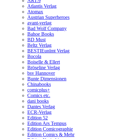
ART:9
Atlantis Verlag
Atomax
Austrian Superheroes
avant-verlag
Bad Wolf Company
Bahoe Books
BD Must
Beltz Verlag
BESTIEunlmt Verlag
Bocola
Boiselle & Ellert
Bröseline Verlag
bsv Hannover
Bunte Dimensionen
Chinabooks
comicplus+
Comics etc.
dani books
Dantes Verlag
ECR-Verlag
Edition 52
Edition Ars Tempus
Edition Comicographie
Edition Comics & Mehr