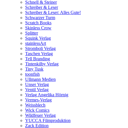
Schnell & Steiner
Schreiber & Leser
Schreiber & Leser: Alles Gute!
Schwarzer Turm
Scratch Books
Skinless Crow
Splitter
Squink Verlag
stainlessArt
Stromboli Verlag
Taschen Verlag
Tell Branding
Tintenkilby Verlag
Tiny Tusk
toonfish
Ullmann Medien
Unser Verlag
Ventil Verlag
Verlag Angelika Hörnig
Vermes-Verlag
Weissblech
Wick Comics
Wildfeuer Verlag
YUCCA Filmproduktion
Zack Edition