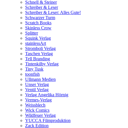
Schnell & Steiner
Schreiber & Leser
Schreiber & Leser: Alles Gute!
Schwarzer Turm
Scratch Books
Skinless Crow
Splitter
Squink Verlag
stainlessArt
Stromboli Verlag
Taschen Verlag
Tell Branding
Tintenkilby Verlag
Tiny Tusk
toonfish
Ullmann Medien
Unser Verlag
Ventil Verlag
Verlag Angelika Hörnig
Vermes-Verlag
Weissblech
Wick Comics
Wildfeuer Verlag
YUCCA Filmproduktion
Zack Edition