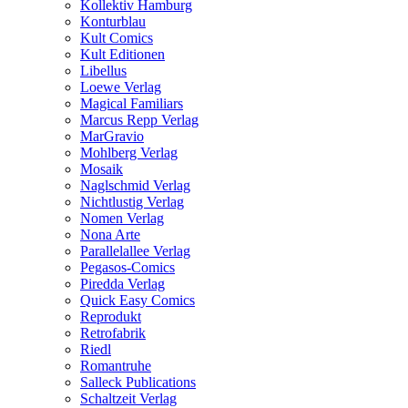
Kollektiv Hamburg
Konturblau
Kult Comics
Kult Editionen
Libellus
Loewe Verlag
Magical Familiars
Marcus Repp Verlag
MarGravio
Mohlberg Verlag
Mosaik
Naglschmid Verlag
Nichtlustig Verlag
Nomen Verlag
Nona Arte
Parallelallee Verlag
Pegasos-Comics
Piredda Verlag
Quick Easy Comics
Reprodukt
Retrofabrik
Riedl
Romantruhe
Salleck Publications
Schaltzeit Verlag