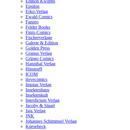
Edition Kwimbi
Epsilon
Erko-Verlag
Ewald Comics
Fanpro
Felder Books
Finix-Comics
Fischerverlage
Galerie & Edition
Golden Press
Granus Verlag
Gringo Comics
Hannibal Verlag
Hinstorff
ICOM
ilovecomics
Impian Verlag
Insektenhaus
Insektenkult
Interdictum Verlag
Jacoby & Stuart
Jaja Verlag
JNK
Johannes Schimmsel Verlag
Knesebeck