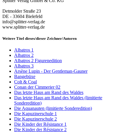
Splitter Verlag GmbH & Co. KG
Detmolder Straße 23
DE - 33604 Bielefeld
info@splitter-verlag.de
www.splitter-verlag.de
Weitere Titel dieses/dieser Zeichner/Autoren
Albatros 1
Albatros 2
Albatros 2 Figurenedition
Albatros 3
Arsène Lupin - Der Gentleman-Gauner
Bangebüxe
Colt & Coal
Conan der Cimmerier 02
Das letzte Haus am Rand des Waldes
Das letzte Haus am Rand des Waldes (limitierte
Sonderedition)
Die Aquanauten (limitierte Sonderedition)
Die Kapuzinerschule 1
Die Kapuzinerschule 2
Die Kinder der Résistance 1
Die Kinder der Résistance 2