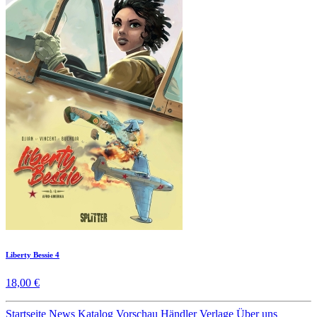
Liberty Bessie 4
18,00 €
Startseite
News
Katalog
Vorschau
Händler
Verlage
Über uns