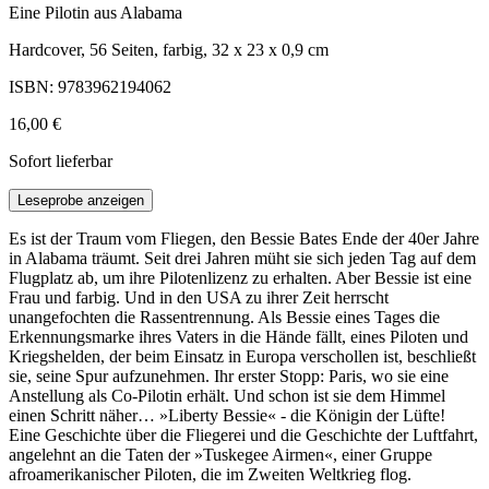
Eine Pilotin aus Alabama
Hardcover, 56 Seiten, farbig, 32 x 23 x 0,9 cm
ISBN: 9783962194062
16,00 €
Sofort lieferbar
Leseprobe anzeigen
Es ist der Traum vom Fliegen, den Bessie Bates Ende der 40er Jahre
in Alabama träumt. Seit drei Jahren müht sie sich jeden Tag auf dem
Flugplatz ab, um ihre Pilotenlizenz zu erhalten. Aber Bessie ist eine
Frau und farbig. Und in den USA zu ihrer Zeit herrscht
unangefochten die Rassentrennung. Als Bessie eines Tages die
Erkennungsmarke ihres Vaters in die Hände fällt, eines Piloten und
Kriegshelden, der beim Einsatz in Europa verschollen ist, beschließt
sie, seine Spur aufzunehmen. Ihr erster Stopp: Paris, wo sie eine
Anstellung als Co-Pilotin erhält. Und schon ist sie dem Himmel
einen Schritt näher… »Liberty Bessie« - die Königin der Lüfte!
Eine Geschichte über die Fliegerei und die Geschichte der Luftfahrt,
angelehnt an die Taten der »Tuskegee Airmen«, einer Gruppe
afroamerikanischer Piloten, die im Zweiten Weltkrieg flog.