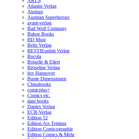
ART:9
Atlantis Verlag
Atomax
Austrian Superheroes
avant-verlag
Bad Wolf Company
Bahoe Books
BD Must
Beltz Verlag
BESTIEunlmt Verlag
Bocola
Boiselle & Ellert
Bröseline Verlag
bsv Hannover
Bunte Dimensionen
Chinabooks
comicplus+
Comics etc.
dani books
Dantes Verlag
ECR-Verlag
Edition 52
Edition Ars Tempus
Edition Comicographie
Edition Comics & Mehr