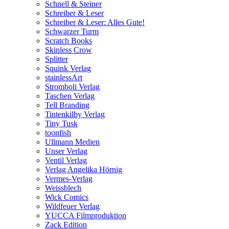
Schnell & Steiner
Schreiber & Leser
Schreiber & Leser: Alles Gute!
Schwarzer Turm
Scratch Books
Skinless Crow
Splitter
Squink Verlag
stainlessArt
Stromboli Verlag
Taschen Verlag
Tell Branding
Tintenkilby Verlag
Tiny Tusk
toonfish
Ullmann Medien
Unser Verlag
Ventil Verlag
Verlag Angelika Hörnig
Vermes-Verlag
Weissblech
Wick Comics
Wildfeuer Verlag
YUCCA Filmproduktion
Zack Edition