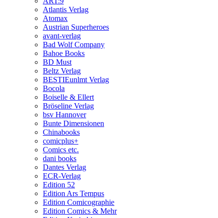
ART:9
Atlantis Verlag
Atomax
Austrian Superheroes
avant-verlag
Bad Wolf Company
Bahoe Books
BD Must
Beltz Verlag
BESTIEunlmt Verlag
Bocola
Boiselle & Ellert
Bröseline Verlag
bsv Hannover
Bunte Dimensionen
Chinabooks
comicplus+
Comics etc.
dani books
Dantes Verlag
ECR-Verlag
Edition 52
Edition Ars Tempus
Edition Comicographie
Edition Comics & Mehr