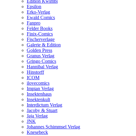
Edition Kwimbi
Epsilon
Erko-Verlag
Ewald Comics
Fanpro
Felder Books
Finix-Comics
Fischerverlage
Galerie & Edition
Golden Press
Granus Verlag
Gringo Comics
Hannibal Verlag
Hinstorff
ICOM
ilovecomics
Impian Verlag
Insektenhaus
Insektenkult
Interdictum Verlag
Jacoby & Stuart
Jaja Verlag
JNK
Johannes Schimmsel Verlag
Knesebeck