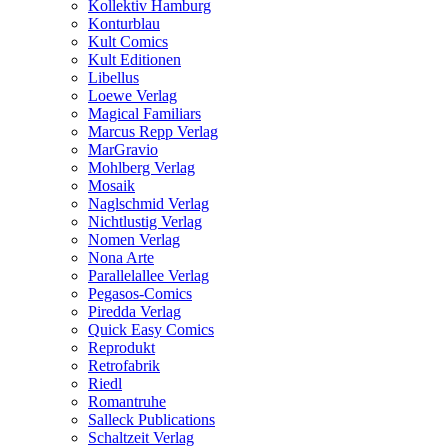
Kollektiv Hamburg
Konturblau
Kult Comics
Kult Editionen
Libellus
Loewe Verlag
Magical Familiars
Marcus Repp Verlag
MarGravio
Mohlberg Verlag
Mosaik
Naglschmid Verlag
Nichtlustig Verlag
Nomen Verlag
Nona Arte
Parallelallee Verlag
Pegasos-Comics
Piredda Verlag
Quick Easy Comics
Reprodukt
Retrofabrik
Riedl
Romantruhe
Salleck Publications
Schaltzeit Verlag